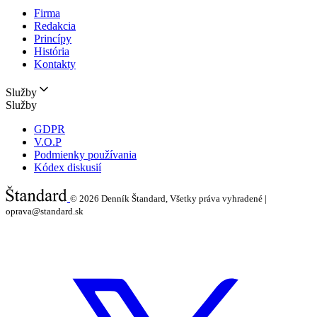
Firma
Redakcia
Princípy
História
Kontakty
Služby
Služby
GDPR
V.O.P
Podmienky používania
Kódex diskusií
© 2026
Denník Štandard, Všetky práva vyhradené |
oprava@standard.sk