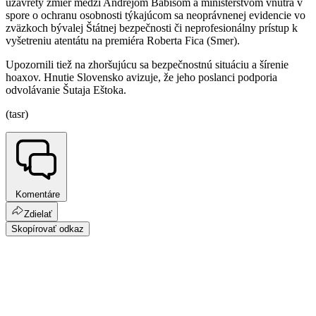
uzavretý zmier medzi Andrejom Babišom a ministerstvom vnútra v
spore o ochranu osobnosti týkajúcom sa neoprávnenej evidencie vo
zväzkoch bývalej Štátnej bezpečnosti či neprofesionálny prístup k
vyšetreniu atentátu na premiéra Roberta Fica (Smer).
Upozornili tiež na zhoršujúcu sa bezpečnostnú situáciu a šírenie
hoaxov. Hnutie Slovensko avizuje, že jeho poslanci podporia
odvolávanie Šutaja Eštoka.
(tasr)
Komentáre
Zdielať
Skopírovať odkaz