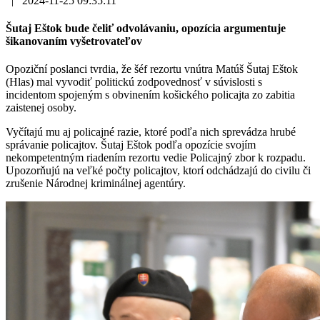
|
2024-11-25 09:35:11
Šutaj Eštok bude čeliť odvolávaniu, opozícia argumentuje
šikanovaním vyšetrovateľov
Opoziční poslanci tvrdia, že šéf rezortu vnútra Matúš Šutaj Eštok
(Hlas) mal vyvodiť politickú zodpovednosť v súvislosti s
incidentom spojeným s obvinením košického policajta zo zabitia
zaistenej osoby.
Vyčítajú mu aj policajné razie, ktoré podľa nich sprevádza hrubé
správanie policajtov. Šutaj Eštok podľa opozície svojím
nekompetentným riadením rezortu vedie Policajný zbor k rozpadu.
Upozorňujú na veľké počty policajtov, ktorí odchádzajú do civilu či
zrušenie Národnej kriminálnej agentúry.