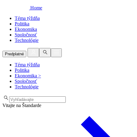
Home
Téma týždňa
Politika
Ekonomika
Spoločnosť
Technológie
Predplatné
Téma týždňa
Politika
Ekonomika
>
Spoločnosť
Technológie
Vitajte na Štandarde