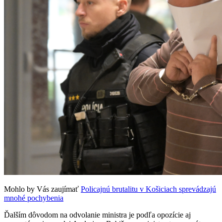
Mohlo by Vás zaujímať
Policajnú brutalitu v Košiciach sprevádzajú
mnohé pochybenia
Ďalším dôvodom na odvolanie ministra je podľa opozície aj