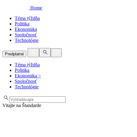
Home
Téma týždňa
Politika
Ekonomika
Spoločnosť
Technológie
Predplatné
Téma týždňa
Politika
Ekonomika
>
Spoločnosť
Technológie
Vitajte na Štandarde