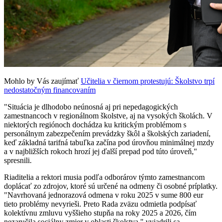
Mohlo by Vás zaujímať
Učitelia v čiernom protestujú: Školstvo trpí
nedostatočným financovaním
"Situácia je dlhodobo neúnosná aj pri nepedagogických
zamestnancoch v regionálnom školstve, aj na vysokých školách. V
niektorých regiónoch dochádza ku kritickým problémom s
personálnym zabezpečením prevádzky škôl a školských zariadení,
keď základná tarifná tabuľka začína pod úrovňou minimálnej mzdy
a v najbližších rokoch hrozí jej ďalší prepad pod túto úroveň,"
spresnili.
Riaditelia a rektori musia podľa odborárov týmto zamestnancom
doplácať zo zdrojov, ktoré sú určené na odmeny či osobné príplatky.
"Navrhovaná jednorazová odmena v roku 2025 v sume 800 eur
tieto problémy nevyrieši. Preto Rada zväzu odmietla podpísať
kolektívnu zmluvu vyššieho stupňa na roky 2025 a 2026, čím
nezaručila sociálny zmier v oblasti školstva," vyjadrili sa.