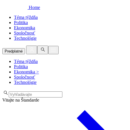
Home
Téma týždňa
Politika
Ekonomika
Spoločnosť
Technológie
Predplatné
Téma týždňa
Politika
Ekonomika
>
Spoločnosť
Technológie
Vitajte na Štandarde