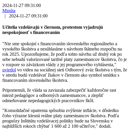
2024-11-27 09:31:00
Minúta
|
2024-11-27 09:31:00
Učitelia vzdelávajú v čiernom, protestom vyjadrujú
nespokojnosť s financovaním
"Nie sme spokojní s financovaním slovenského regionálneho a
vysokého školstva a nesúhlasíme s návrhom štátneho rozpočtu na
rok 2025. Upozorňujeme, že podľa tohto návrhu už druhý rok po
sebe nebudú valorizované tarifné platy zamestnancov školstva, čo je
v rozpore so záväzkom vlády z jej programového vyhlásenia,"
uviedol
vo videu na sociálnej sieti Odborový zväz školstva s tým, že
v stredu budú vzdelávať žiakov v čiernom ako symbol smútku s
financovaním slovenského školstva.
Pripomenuli, že vláda sa zaviazala zabezpečiť každoročne rast
miezd pedagógov a odborných zamestnancov, a zlepšiť
odmeňovanie nepedagogických pracovníkov škôl.
"Konsolidačné opatrenia spôsobia zvýšenie inflácie, v dôsledku
čoho výrazne klesnú reálne platy zamestnancov školstva. Podľa
prognózy Inštitútu vzdelávacej politiky bude na Slovensku v
najbližších rokoch chýbať 1 600 až 2 100 učiteľov," dodali.