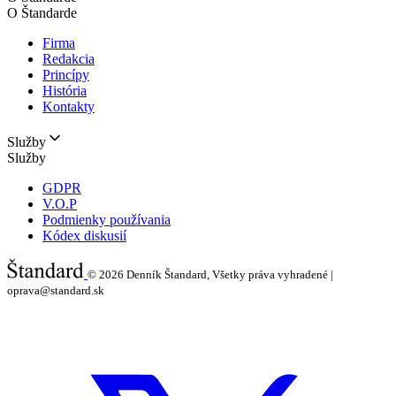
O Štandarde
Firma
Redakcia
Princípy
História
Kontakty
Služby
Služby
GDPR
V.O.P
Podmienky používania
Kódex diskusií
© 2026
Denník Štandard, Všetky práva vyhradené |
oprava@standard.sk