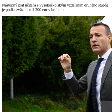
Nástupný plat učiteľa s vysokoškolským vzdelaním druhého stupňa
je podľa zväzu len 1 200 eur v hrubom.