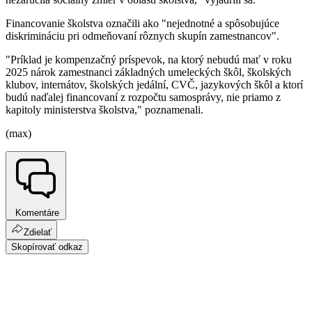
Financovanie školstva označili ako "nejednotné a spôsobujúce
diskrimináciu pri odmeňovaní rôznych skupín zamestnancov".
"Príklad je kompenzačný príspevok, na ktorý nebudú mať v roku
2025 nárok zamestnanci základných umeleckých škôl, školských
klubov, internátov, školských jedální, CVČ, jazykových škôl a ktorí
budú naďalej financovaní z rozpočtu samosprávy, nie priamo z
kapitoly ministerstva školstva," poznamenali.
(max)
Komentáre
Zdielať
Skopírovať odkaz