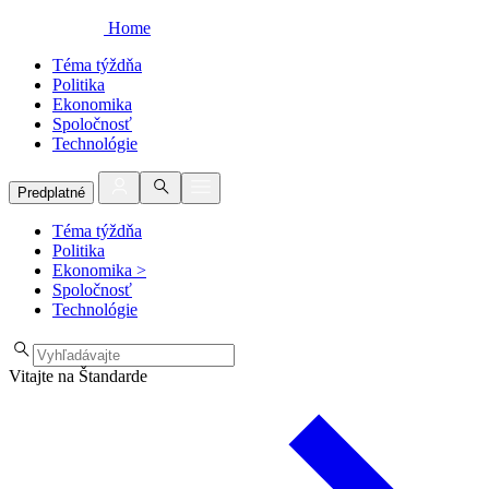
Home
Téma týždňa
Politika
Ekonomika
Spoločnosť
Technológie
Predplatné
Téma týždňa
Politika
Ekonomika
>
Spoločnosť
Technológie
Vitajte na Štandarde