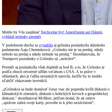
Mohlo by Vás zaujímať
Nechceme byť Američanmi ani Dánmi,
vyhlásil grónsky premiér
V podobnom duchu sa
vyjadrila
aj grónska poslankyňa dánskeho
parlamentu Aaja Chemnitzová: „Grónsko nie je na predaj, nikdy
nebolo na predaj a nikdy nebude na predaj.“ Skonštatovala, že
Trumpove poznámky o Grónsku sú „neúctivé“.
Premiér aj poslankyňa však doplnili aj bod B, a to, že Grónsko je
podľa oboch otvorené užším vzťahom s USA. A to práve v
oblastiach, ako je ťažba nerastných surovín, keďže by to mohlo
uľahčiť získavanie investícií.
„(Grónsko) sa bude dostávať čoraz viac do popredia kvôli diskusii o
klimatických zmenách, diskusii o kritických kovoch a geopolitickej
diskusii,“ skonštatoval McIllree, pričom dodal, že ak ostrov
„správne zahrá svoje karty, povedie to k jeho nezávislosti“.