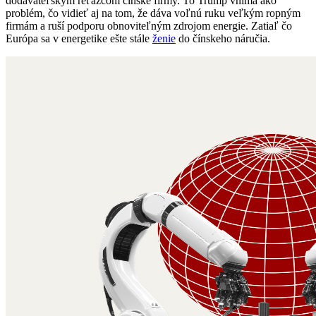
dodávateľským reťazcom čínske firmy. To Trump vníma ako
problém, čo vidieť aj na tom, že dáva voľnú ruku veľkým ropným
firmám a ruší podporu obnoviteľným zdrojom energie. Zatiaľ čo
Európa sa v energetike ešte stále
ženie
do čínskeho náručia.