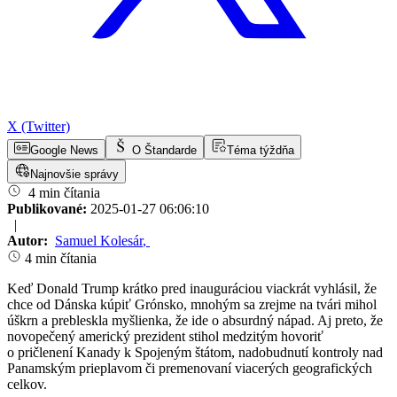
X (Twitter)
Google News
O Štandarde
Téma týždňa
Najnovšie správy
4 min čítania
Publikované:
2025-01-27 06:06:10
|
Autor:
Samuel Kolesár
,
4 min čítania
Keď Donald Trump krátko pred inauguráciou viackrát vyhlásil, že
chce od Dánska kúpiť Grónsko, mnohým sa zrejme na tvári mihol
úškrn a prebleskla myšlienka, že ide o absurdný nápad. Aj preto, že
novopečený americký prezident stihol medzitým hovoriť
o pričlenení Kanady k Spojeným štátom, nadobudnutí kontroly nad
Panamským prieplavom či premenovaní viacerých geografických
celkov.