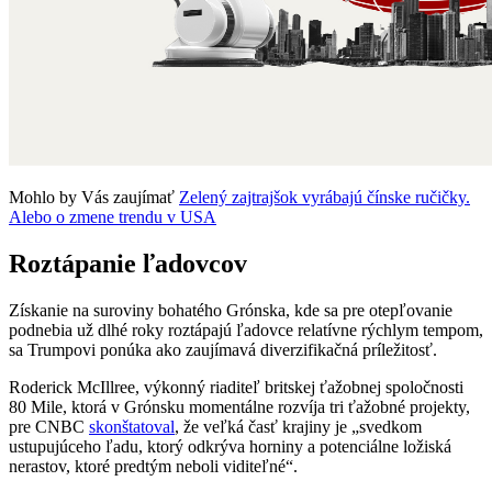
Mohlo by Vás zaujímať
Zelený zajtrajšok vyrábajú čínske ručičky.
Alebo o zmene trendu v USA
Roztápanie ľadovcov
Získanie na suroviny bohatého Grónska, kde sa pre otepľovanie
podnebia už dlhé roky roztápajú ľadovce relatívne rýchlym tempom,
sa Trumpovi ponúka ako zaujímavá diverzifikačná príležitosť.
Roderick McIllree, výkonný riaditeľ britskej ťažobnej spoločnosti
80 Mile, ktorá v Grónsku momentálne rozvíja tri ťažobné projekty,
pre CNBC
skonštatoval
, že veľká časť krajiny je „svedkom
ustupujúceho ľadu, ktorý odkrýva horniny a potenciálne ložiská
nerastov, ktoré predtým neboli viditeľné“.