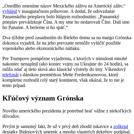
„Onedlho zmeníme názov Mexického zálivu na Americký záliv,“
vyhlásil
v inauguračnom príhovore. A dodal, že odovzdanie
Panamského prieplavu bolo hlúpym rozhodnutím: „Panamský
prieplav prevádzkuje Čína. A my sme ho nedarovali Číne. Dali sme
ho Paname. A berieme si ho späť.“
Dva týždne pred zasadnutím do Bieleho domu sa na margo Grónska
dokonca vyjadril, že na jeho prevzatie nemôže vylúčiť použitie
vojenského alebo ekonomického nátlaku.
Pre Trumpove pompézne vyjadrenia, z ktorých v minulosti mnohé
nakoniec nenaplnil (ako koniec vojny na Ukrajine do 24 hodín), sa
môžu zdať aj tieto slová ako klasické výstrely do tmy. Víkendový
telefonát
s dánskou premiérkou Mette Frederiksenovou, ktorý
kompletne rozhodil celý starý kontinent, však ukázal, že to nie je
tento prípad.
Kľúčový význam Grónska
Nového amerického prezidenta je potrebné brať vážne z niekoľkých
dôvodov.
Prvým je samotný fakt, že už v prvý deň zhodil rukavice a
zoškrtal
desiatky Bidenových smerníc a mnoho vlastných dekrétov podpísal.