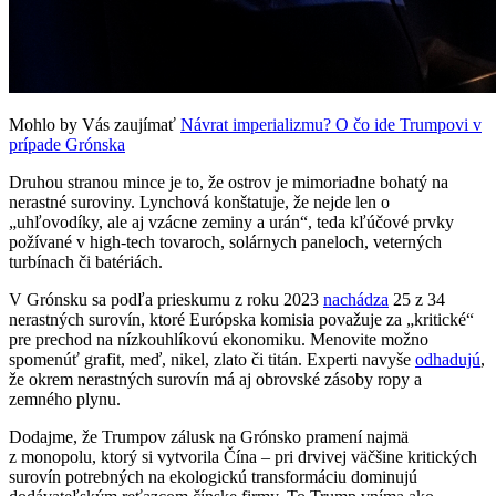
Mohlo by Vás zaujímať
Návrat imperializmu? O čo ide Trumpovi v
prípade Grónska
Druhou stranou mince je to, že ostrov je mimoriadne bohatý na
nerastné suroviny. Lynchová konštatuje, že nejde len o
„uhľovodíky, ale aj vzácne zeminy a urán“, teda kľúčové prvky
požívané v high-tech tovaroch, solárnych paneloch, veterných
turbínach či batériách.
V Grónsku sa podľa prieskumu z roku 2023
nachádza
25 z 34
nerastných surovín, ktoré Európska komisia považuje za „kritické“
pre prechod na nízkouhlíkovú ekonomiku. Menovite možno
spomenúť grafit, meď, nikel, zlato či titán. Experti navyše
odhadujú
,
že okrem nerastných surovín má aj obrovské zásoby ropy a
zemného plynu.
Dodajme, že Trumpov zálusk na Grónsko pramení najmä
z monopolu, ktorý si vytvorila Čína – pri drvivej väčšine kritických
surovín potrebných na ekologickú transformáciu dominujú