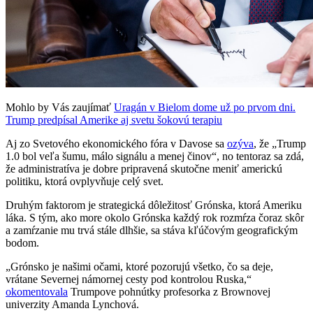
Mohlo by Vás zaujímať
Uragán v Bielom dome už po prvom dni.
Trump predpísal Amerike aj svetu šokovú terapiu
Aj zo Svetového ekonomického fóra v Davose sa
ozýva
, že „Trump
1.0 bol veľa šumu, málo signálu a menej činov“, no tentoraz sa zdá,
že administratíva je dobre pripravená skutočne meniť americkú
politiku, ktorá ovplyvňuje celý svet.
Druhým faktorom je strategická dôležitosť Grónska, ktorá Ameriku
láka. S tým, ako more okolo Grónska každý rok rozmŕza čoraz skôr
a zamŕzanie mu trvá stále dlhšie, sa stáva kľúčovým geografickým
bodom.
„Grónsko je našimi očami, ktoré pozorujú všetko, čo sa deje,
vrátane Severnej námornej cesty pod kontrolou Ruska,“
okomentovala
Trumpove pohnútky profesorka z Brownovej
univerzity Amanda Lynchová.