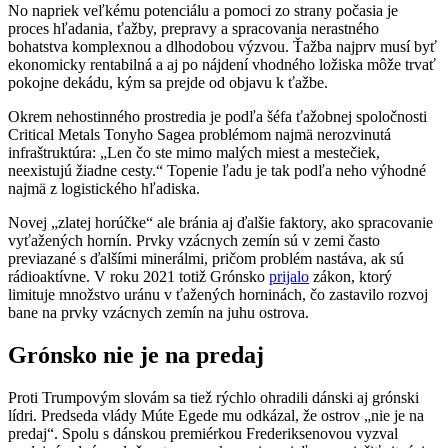
No napriek veľkému potenciálu a pomoci zo strany počasia je
proces hľadania, ťažby, prepravy a spracovania nerastného
bohatstva komplexnou a dlhodobou výzvou. Ťažba najprv musí byť
ekonomicky rentabilná a aj po nájdení vhodného ložiska môže trvať
pokojne dekádu, kým sa prejde od objavu k ťažbe.
Okrem nehostinného prostredia je podľa šéfa ťažobnej spoločnosti
Critical Metals Tonyho Sagea problémom najmä nerozvinutá
infraštruktúra: „Len čo ste mimo malých miest a mestečiek,
neexistujú žiadne cesty.“ Topenie ľadu je tak podľa neho výhodné
najmä z logistického hľadiska.
Novej „zlatej horúčke“ ale bránia aj ďalšie faktory, ako spracovanie
vyťažených hornín. Prvky vzácnych zemín sú v zemi často
previazané s ďalšími minerálmi, pričom problém nastáva, ak sú
rádioaktívne. V roku 2021 totiž Grónsko
prijalo
zákon, ktorý
limituje množstvo uránu v ťažených horninách, čo zastavilo rozvoj
bane na prvky vzácnych zemín na juhu ostrova.
Grónsko nie je na predaj
Proti Trumpovým slovám sa tiež rýchlo ohradili dánski aj grónski
lídri. Predseda vlády Múte Egede mu odkázal, že ostrov „nie je na
predaj“. Spolu s dánskou premiérkou Frederiksenovou vyzval