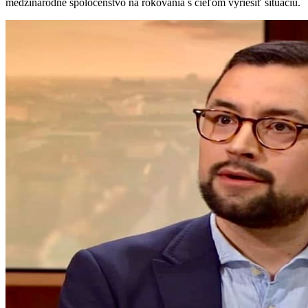
medzinárodné spoločenstvo na rokovania s cieľom vyriešiť situáciu.