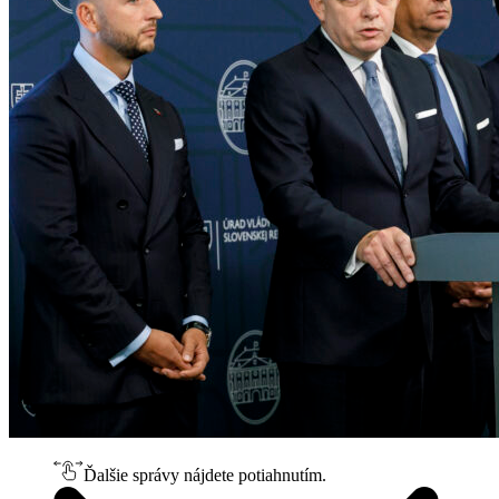
Ďalšie správy nájdete potiahnutím.