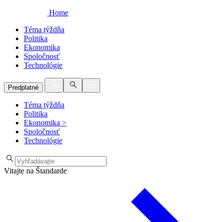
Home
Téma týždňa
Politika
Ekonomika
Spoločnosť
Technológie
Predplatné
Téma týždňa
Politika
Ekonomika
>
Spoločnosť
Technológie
Vitajte na Štandarde