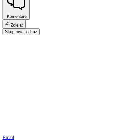
Komentáre
Zdielať
Skopírovať odkaz
Email