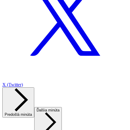
X (Twitter)
Ďalšia minúta
Predošlá minúta