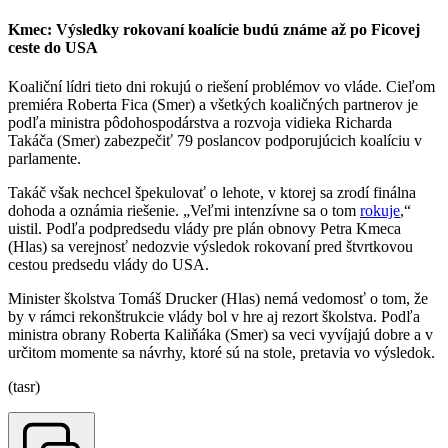
Kmec: Výsledky rokovaní koalície budú známe až po Ficovej
ceste do USA
Koaliční lídri tieto dni rokujú o riešení problémov vo vláde. Cieľom
premiéra Roberta Fica (Smer) a všetkých koaličných partnerov je
podľa ministra pôdohospodárstva a rozvoja vidieka Richarda
Takáča (Smer) zabezpečiť 79 poslancov podporujúcich koalíciu v
parlamente.
Takáč však nechcel špekulovať o lehote, v ktorej sa zrodí finálna
dohoda a oznámia riešenie. „Veľmi intenzívne sa o tom
rokuje
,“
uistil. Podľa podpredsedu vlády pre plán obnovy Petra Kmeca
(Hlas) sa verejnosť nedozvie výsledok rokovaní pred štvrtkovou
cestou predsedu vlády do USA.
Minister školstva Tomáš Drucker (Hlas) nemá vedomosť o tom, že
by v rámci rekonštrukcie vlády bol v hre aj rezort školstva. Podľa
ministra obrany Roberta Kaliňáka (Smer) sa veci vyvíjajú dobre a v
určitom momente sa návrhy, ktoré sú na stole, pretavia vo výsledok.
(tasr)