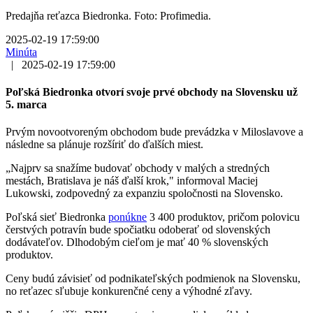
Predajňa reťazca Biedronka. Foto: Profimedia.
2025-02-19 17:59:00
Minúta
|
2025-02-19 17:59:00
Poľská Biedronka otvorí svoje prvé obchody na Slovensku už
5. marca
Prvým novootvoreným obchodom bude prevádzka v Miloslavove a
následne sa plánuje rozšíriť do ďalších miest.
„Najprv sa snažíme budovať obchody v malých a stredných
mestách, Bratislava je náš ďalší krok," informoval Maciej
Lukowski, zodpovedný za expanziu spoločnosti na Slovensko.
Poľská sieť Biedronka
ponúkne
3 400 produktov, pričom polovicu
čerstvých potravín bude spočiatku odoberať od slovenských
dodávateľov. Dlhodobým cieľom je mať 40 % slovenských
produktov.
Ceny budú závisieť od podnikateľských podmienok na Slovensku,
no reťazec sľubuje konkurenčné ceny a výhodné zľavy.