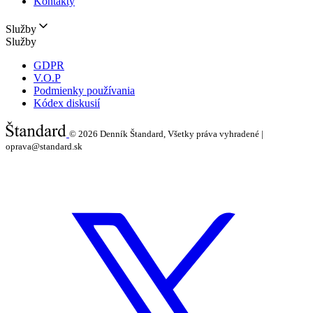
Kontakty
Služby
Služby
GDPR
V.O.P
Podmienky používania
Kódex diskusií
© 2026
Denník Štandard, Všetky práva vyhradené |
oprava@standard.sk