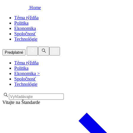
Home
Téma týždňa
Politika
Ekonomika
Spoločnosť
Technológie
Predplatné
Téma týždňa
Politika
Ekonomika
>
Spoločnosť
Technológie
Vitajte na Štandarde