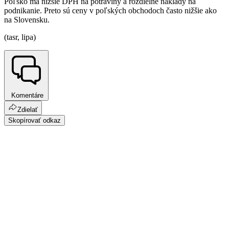
Poľsko má nižšie DPH na potraviny a rozdielne náklady na
podnikanie. Preto sú ceny v poľských obchodoch často nižšie ako
na Slovensku.
(tasr, lipa)
Komentáre
Zdielať
Skopírovať odkaz