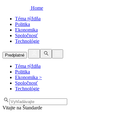
Home
Téma týždňa
Politika
Ekonomika
Spoločnosť
Technológie
Predplatné
Téma týždňa
Politika
Ekonomika
>
Spoločnosť
Technológie
Vitajte na Štandarde