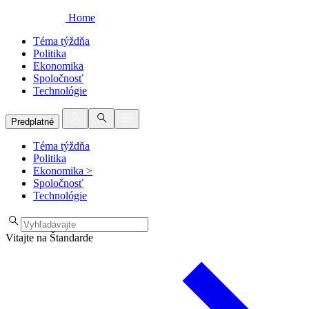
Home
Téma týždňa
Politika
Ekonomika
Spoločnosť
Technológie
Predplatné
Téma týždňa
Politika
Ekonomika
>
Spoločnosť
Technológie
Vitajte na Štandarde