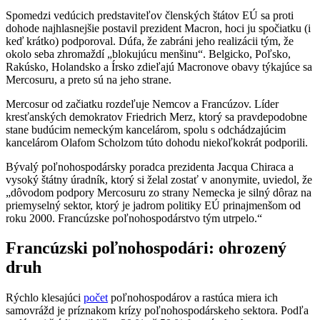
Spomedzi vedúcich predstaviteľov členských štátov EÚ sa proti
dohode najhlasnejšie postavil prezident Macron, hoci ju spočiatku (i
keď krátko) podporoval. Dúfa, že zabráni jeho realizácii tým, že
okolo seba zhromaždí „blokujúcu menšinu“. Belgicko, Poľsko,
Rakúsko, Holandsko a Írsko zdieľajú Macronove obavy týkajúce sa
Mercosuru, a preto sú na jeho strane.
Mercosur od začiatku rozdeľuje Nemcov a Francúzov. Líder
kresťanských demokratov Friedrich Merz, ktorý sa pravdepodobne
stane budúcim nemeckým kancelárom, spolu s odchádzajúcim
kancelárom Olafom Scholzom túto dohodu niekoľkokrát podporili.
Bývalý poľnohospodársky poradca prezidenta Jacqua Chiraca a
vysoký štátny úradník, ktorý si želal zostať v anonymite, uviedol, že
„dôvodom podpory Mercosuru zo strany Nemecka je silný dôraz na
priemyselný sektor, ktorý je jadrom politiky EÚ prinajmenšom od
roku 2000. Francúzske poľnohospodárstvo tým utrpelo.“
Francúzski poľnohospodári: ohrozený
druh
Rýchlo klesajúci
počet
poľnohospodárov a rastúca miera ich
samovrážd je príznakom krízy poľnohospodárskeho sektora. Podľa