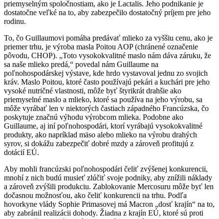
priemyselným spoločnostiam, ako je Lactalis. Jeho podnikanie je
dostatočne veľké na to, aby zabezpečilo dostatočný príjem pre jeho
rodinu.
To, čo Guillaumovi pomáha predávať mlieko za vyššiu cenu, ako je
priemer trhu, je výroba masla Poitou AOP (chránené označenie
pôvodu, CHOP). „Toto vysokokvalitné maslo nám dáva záruku, že
sa naše mlieko predá,“ povedal nám Guillaume na
poľnohospodárskej výstave, kde hrdo vystavoval jednu zo svojich
kráv. Maslo Poitou, ktoré často používajú pekári a kuchári pre jeho
vysoké nutričné vlastnosti, môže byť štyrikrát drahšie ako
priemyselné maslo a mlieko, ktoré sa používa na jeho výrobu, sa
môže vyrábať len v niektorých častiach západného Francúzska, čo
poskytuje značnú výhodu výrobcom mlieka. Podobne ako
Guillaume, aj iní poľnohospodári, ktorí vyrábajú vysokokvalitné
produkty, ako napríklad mäso alebo mlieko na výrobu drahých
syrov, si dokážu zabezpečiť dobré mzdy a zároveň profitujú z
dotácií EÚ.
Aby mohli francúzski poľnohospodári čeliť zvýšenej konkurencii,
mnohí z nich budú musieť zlúčiť svoje podniky, aby znížili náklady
a zároveň zvýšili produkciu. Zablokovanie Mercosuru môže byť len
dočasnou možnosťou, ako čeliť konkurencii na trhu. Podľa
hovorkyne vlády Sophie Primasovej má Macron „dosť krajín“ na to,
aby zabránil realizácii dohody. Žiadna z krajín EÚ, ktoré sú proti