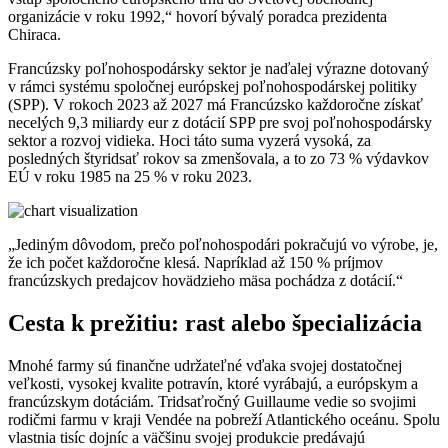
organizácie v roku 1992,“ hovorí bývalý poradca prezidenta
Chiraca.
Francúzsky poľnohospodársky sektor je naďalej výrazne dotovaný
v rámci systému spoločnej európskej poľnohospodárskej politiky
(SPP). V rokoch 2023 až 2027 má Francúzsko každoročne získať
necelých 9,3 miliardy eur z dotácií SPP pre svoj poľnohospodársky
sektor a rozvoj vidieka. Hoci táto suma vyzerá vysoká, za
posledných štyridsať rokov sa zmenšovala, a to zo 73 % výdavkov
EÚ v roku 1985 na 25 % v roku 2023.
„Jediným dôvodom, prečo poľnohospodári pokračujú vo výrobe, je,
že ich počet každoročne klesá. Napríklad až 150 % príjmov
francúzskych predajcov hovädzieho mäsa pochádza z dotácií.“
Cesta k prežitiu: rast alebo špecializácia
Mnohé farmy sú finančne udržateľné vďaka svojej dostatočnej
veľkosti, vysokej kvalite potravín, ktoré vyrábajú, a európskym a
francúzskym dotáciám. Tridsaťročný Guillaume vedie so svojimi
rodičmi farmu v kraji Vendée na pobreží Atlantického oceánu. Spolu
vlastnia tisíc dojníc a väčšinu svojej produkcie predávajú