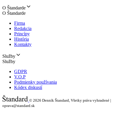
O Štandarde
O Štandarde
Firma
Redakcia
Princípy
História
Kontakty
Služby
Služby
GDPR
V.O.P
Podmienky používania
Kódex diskusií
© 2026
Denník Štandard, Všetky práva vyhradené |
oprava@standard.sk