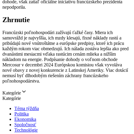
dohode, však zatiaľ oficiálne iniciatívu francúzskeho prezidenta
nepodporila.
Zhrnutie
Francúzski poľnohospodári zažívajú ťažké časy. Miera ich
samovrážd je najvyššia, ich mzdy klesajú, fixné náklady rastú a
pribúdajú nové vnútroštátne a európske predpisy, ktoré ich prácu
každým rokom viac obmedzujú. Ich nálada zostáva lepšia ako pred
dvanástimi mesiacmi vďaka rastúcim cenám mlieka a nižším
nákladom na energie. Podpísanie dohody o voľnom obchode
Mercosur v decembri 2024 Európskou komisiou však vyvoláva
nové obavy z novej konkurencie z Latinskej Ameriky. Viac dotácií
nemusí byť dlhodobým riešením záchrany francúzskeho
poľnohospodárstva.
Kategórie
Kategórie
Téma týždňa
Politika
Ekonomika
Spoločnosť
Technológie