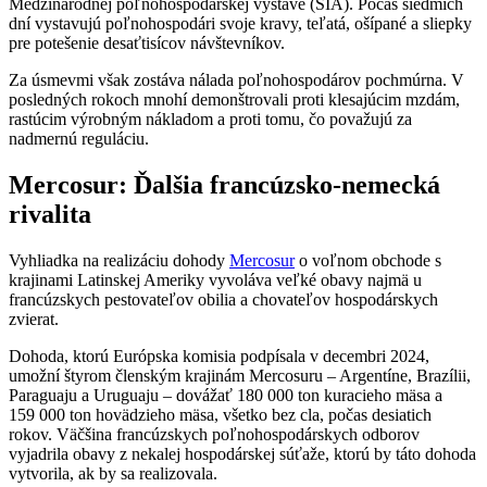
Medzinárodnej poľnohospodárskej výstave (SIA). Počas siedmich
dní vystavujú poľnohospodári svoje kravy, teľatá, ošípané a sliepky
pre potešenie desaťtisícov návštevníkov.
Za úsmevmi však zostáva nálada poľnohospodárov pochmúrna. V
posledných rokoch mnohí demonštrovali proti klesajúcim mzdám,
rastúcim výrobným nákladom a proti tomu, čo považujú za
nadmernú reguláciu.
Mercosur: Ďalšia francúzsko-nemecká
rivalita
Vyhliadka na realizáciu dohody
Mercosur
o voľnom obchode s
krajinami Latinskej Ameriky vyvoláva veľké obavy najmä u
francúzskych pestovateľov obilia a chovateľov hospodárskych
zvierat.
Dohoda, ktorú Európska komisia podpísala v decembri 2024,
umožní štyrom členským krajinám Mercosuru – Argentíne, Brazílii,
Paraguaju a Uruguaju – dovážať 180 000 ton kuracieho mäsa a
159 000 ton hovädzieho mäsa, všetko bez cla, počas desiatich
rokov. Väčšina francúzskych poľnohospodárskych odborov
vyjadrila obavy z nekalej hospodárskej súťaže, ktorú by táto dohoda
vytvorila, ak by sa realizovala.