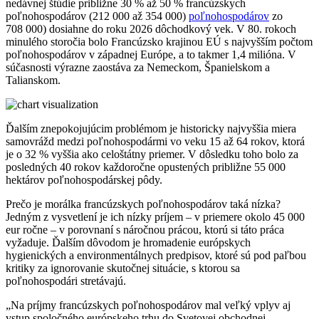
nedávnej štúdie približne 30 % až 50 % francúzskych
poľnohospodárov (212 000 až 354 000)
poľnohospodárov
zo
708 000) dosiahne do roku 2026 dôchodkový vek. V 80. rokoch
minulého storočia bolo Francúzsko krajinou EÚ s najvyšším počtom
poľnohospodárov v západnej Európe, a to takmer 1,4 milióna. V
súčasnosti výrazne zaostáva za Nemeckom, Španielskom a
Talianskom.
Ďalším znepokojujúcim problémom je historicky najvyššia miera
samovrážd medzi poľnohospodármi vo veku 15 až 64 rokov, ktorá
je o 32 % vyššia ako celoštátny priemer. V dôsledku toho bolo za
posledných 40 rokov každoročne opustených približne 55 000
hektárov poľnohospodárskej pôdy.
Prečo je morálka francúzskych poľnohospodárov taká nízka?
Jedným z vysvetlení je ich nízky príjem – v priemere okolo 45 000
eur ročne – v porovnaní s náročnou prácou, ktorú si táto práca
vyžaduje. Ďalším dôvodom je hromadenie európskych
hygienických a environmentálnych predpisov, ktoré sú pod paľbou
kritiky za ignorovanie skutočnej situácie, s ktorou sa
poľnohospodári stretávajú.
„Na príjmy francúzskych poľnohospodárov mal veľký vplyv aj
vstup spoločného európskeho trhu do Svetovej obchodnej