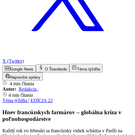
X (Twitter)
Google News
O Štandarde
Téma týždňa
Najnovšie správy
4 min čítania
Autor:
Redakcia
,
4 min čítania
Téma týždňa
|
EDÍCIA 22
Hnev francúzskych farmárov – globálna kríza v
poľnohospodárstve
Každý rok vo februári sa francúzsky vidiek schádza v Paríži na