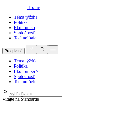
Home
Téma týždňa
Politika
Ekonomika
Spoločnosť
Technológie
Predplatné
Téma týždňa
Politika
Ekonomika
>
Spoločnosť
Technológie
Vitajte na Štandarde