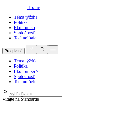
Home
Téma týždňa
Politika
Ekonomika
Spoločnosť
Technológie
Predplatné
Téma týždňa
Politika
Ekonomika
>
Spoločnosť
Technológie
Vitajte na Štandarde