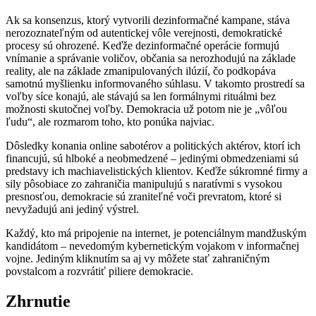
Ak sa konsenzus, ktorý vytvorili dezinformačné kampane, stáva
nerozoznateľným od autentickej vôle verejnosti, demokratické
procesy sú ohrozené. Keďže dezinformačné operácie formujú
vnímanie a správanie voličov, občania sa nerozhodujú na základe
reality, ale na základe zmanipulovaných ilúzií, čo podkopáva
samotnú myšlienku informovaného súhlasu. V takomto prostredí sa
voľby síce konajú, ale stávajú sa len formálnymi rituálmi bez
možnosti skutočnej voľby. Demokracia už potom nie je „vôľou
ľudu“, ale rozmarom toho, kto ponúka najviac.
Dôsledky konania online sabotérov a politických aktérov, ktorí ich
financujú, sú hlboké a neobmedzené – jedinými obmedzeniami sú
predstavy ich machiavelistických klientov. Keďže súkromné firmy a
sily pôsobiace zo zahraničia manipulujú s naratívmi s vysokou
presnosťou, demokracie sú zraniteľné voči prevratom, ktoré si
nevyžadujú ani jediný výstrel.
Každý, kto má pripojenie na internet, je potenciálnym mandžuským
kandidátom – nevedomým kybernetickým vojakom v informačnej
vojne. Jediným kliknutím sa aj vy môžete stať zahraničným
povstalcom a rozvrátiť piliere demokracie.
Zhrnutie