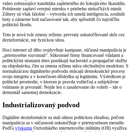
video zobrazujúce kandidáta zapleteného do šokujúceho škandálu.
Pobúrenie zaplaví verejnú mienku v priebehu niekoľkých minút.
Zábery sú však falošné – vytvorila ich umelá inteligencia, zosilnili
boty a zámerne boli načasované tak, aby spôsobili čo najväčšiu
politickú škodu.
Toto je nová tvár zmeny režimu: prevraty uskutočňované skôr cez
dezinformácie, nie fyzickou silou.
Hoci internet už dlho ovplyvňuje kampane, súčasná manipulácia je
„priemyselne rozvinutá“. Súkromné firmy financované vládami a
politickými stranami dnes ponúkajú hackerské a propagačné služby
na objednávku, čím sa zmena režimu stáva obchodným modelom. S
normalizáciou digitálneho podvodu strácajú demokratické procesy
svoju integritu a v konečnom dôsledku aj legitimitu. Výsledkom je
politické prostredie, v ktorom je pravda voliteľná a subjektívne
vnímanie je prvoradé. Nejde len o zasahovanie do volieb – ide o
demontáž samotnej demokracie.
Industrializovaný podvod
Digitálne dezinformácie sa stali silnou politickou zbraňou, pričom
manipulácia sa v súčasnosti uskutočňuje v priemyselnom meradle.
Podľa
výskumu
Oxfordského internetového inštitútu (OII) využíva