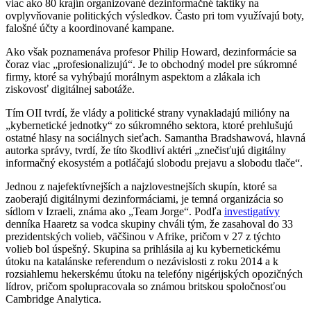
viac ako 80 krajín organizované dezinformačné taktiky na
ovplyvňovanie politických výsledkov. Často pri tom využívajú boty,
falošné účty a koordinované kampane.
Ako však poznamenáva profesor Philip Howard, dezinformácie sa
čoraz viac „profesionalizujú“. Je to obchodný model pre súkromné
firmy, ktoré sa vyhýbajú morálnym aspektom a zlákala ich
ziskovosť digitálnej sabotáže.
Tím OII tvrdí, že vlády a politické strany vynakladajú milióny na
„kybernetické jednotky“ zo súkromného sektora, ktoré prehlušujú
ostatné hlasy na sociálnych sieťach. Samantha Bradshawová, hlavná
autorka správy, tvrdí, že títo škodliví aktéri „znečisťujú digitálny
informačný ekosystém a potláčajú slobodu prejavu a slobodu tlače“.
Jednou z najefektívnejších a najzlovestnejších skupín, ktoré sa
zaoberajú digitálnymi dezinformáciami, je temná organizácia so
sídlom v Izraeli, známa ako „Team Jorge“. Podľa
investigatívy
denníka Haaretz sa vodca skupiny chváli tým, že zasahoval do 33
prezidentských volieb, väčšinou v Afrike, pričom v 27 z týchto
volieb bol úspešný. Skupina sa prihlásila aj ku kybernetickému
útoku na katalánske referendum o nezávislosti z roku 2014 a k
rozsiahlemu hekerskému útoku na telefóny nigérijských opozičných
lídrov, pričom spolupracovala so známou britskou spoločnosťou
Cambridge Analytica.