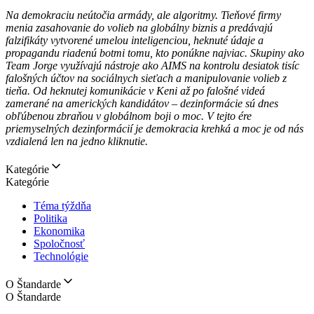
Na demokraciu neútočia armády, ale algoritmy. Tieňové firmy
menia zasahovanie do volieb na globálny biznis a predávajú
falzifikáty vytvorené umelou inteligenciou, heknuté údaje a
propagandu riadenú botmi tomu, kto ponúkne najviac. Skupiny ako
Team Jorge využívajú nástroje ako AIMS na kontrolu desiatok tisíc
falošných účtov na sociálnych sieťach a manipulovanie volieb z
tieňa. Od heknutej komunikácie v Keni až po falošné videá
zamerané na amerických kandidátov – dezinformácie sú dnes
obľúbenou zbraňou v globálnom boji o moc. V tejto ére
priemyselných dezinformácií je demokracia krehká a moc je od nás
vzdialená len na jedno kliknutie.
Kategórie
Kategórie
Téma týždňa
Politika
Ekonomika
Spoločnosť
Technológie
O Štandarde
O Štandarde