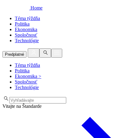
Home
Téma týždňa
Politika
Ekonomika
Spoločnosť
Technológie
Predplatné
Téma týždňa
Politika
Ekonomika
>
Spoločnosť
Technológie
Vitajte na Štandarde