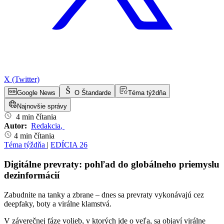
X (Twitter)
Google News
O Štandarde
Téma týždňa
Najnovšie správy
4 min čítania
Autor:
Redakcia
,
4 min čítania
Téma týždňa
|
EDÍCIA 26
Digitálne prevraty: pohľad do globálneho priemyslu
dezinformácií
Zabudnite na tanky a zbrane – dnes sa prevraty vykonávajú cez
deepfaky, boty a virálne klamstvá.
V záverečnej fáze volieb, v ktorých ide o veľa, sa objaví virálne