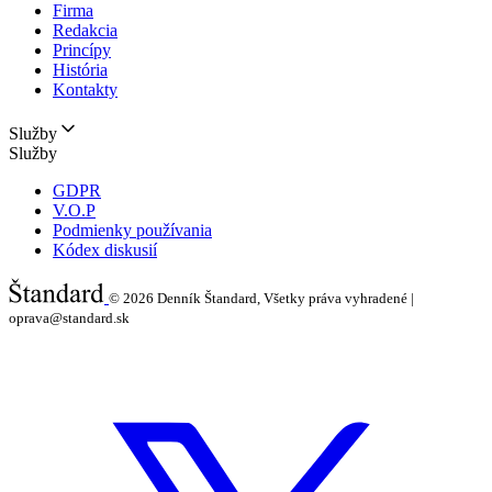
Firma
Redakcia
Princípy
História
Kontakty
Služby
Služby
GDPR
V.O.P
Podmienky používania
Kódex diskusií
© 2026
Denník Štandard, Všetky práva vyhradené |
oprava@standard.sk