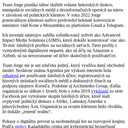
Team Jorge ponúka súbor služieb vrátane hekerských útokov,
manipulácie sociálnych médií a dezinformačných operácií na mieru
v závislosti od politických klientov. V roku 2022 Jorge
potenciálnym klientom naživo predviedol heknuté konverzácie
ministrov vlád Kene a Mozambiku zo platforiem Gmail a Telegram.
Ich inventár nástrojov zahŕňa sofistikovaný softvér ako Advanced
Impact Media Solutions (AIMS), ktorý dokáže kontrolovať viac ako
30-tisíc falošných profilov na sociálnych sieťach. Tieto profily s
vymyslenými digitálnymi stopami, ako sú účty na Amazone a
Airbnb, sú na nerozoznanie od účtov skutočných používateľov.
Team Jorge nie je ani zdaľeka jediný, ktorý využíva daný obchodný
model. Neslávne známa Agentúra pre výskum internetu bola
odhalená
pre používanie falošných účtov, registrovaných na
hlavných stránkach sociálnych médií a diskusných fórach na
podporu záujmov Kremľa. Podobne aj Archimedes Group, ďalšia
organizácia so sídlom v Izraeli, bola v roku 2019
vykázaná
zo siete
Facebook pre vytváranie skupín falošných účtov, ktoré mali
ovplyvniť politický diskurz v Afrike, Latinskej Amerike a
juhovýchodnej Ázii. Organizácia sa svojim klientom hrdo chválila,
že dokáže „zmeniť realitu“.
Pokusy o digitálny prevrat sa neobmedzujú len na rozvojové krajiny.
Podľa
správy
Kanadského centra pre kybernetickú bezpečnosť