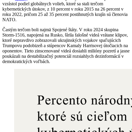
vzrástol podiel globálnych volieb, ktoré sa stali terčom
kybernetických útokov, z 10 percent v roku 2015 na 26 percent v
roku 2022, pričom 25 až 35 percent postihnutých krajín sú členovia
NATO.
Častým terčom boli najmä Spojené štáty. V roku 2024 skupina
Storm-1516, napojená na Rusko, šírila falošné videá vrátane klipov,
ktoré nepravdivo zobrazovali ukrajinských vojakov spaľujúcich
Trumpovu podobizeň a stúpencov Kamaly Harrisovej útočiacich na
oponentov. Tieto zinscenované videá dosiahli milióny pozretí a jasne
poukázali na destabilizačný potenciál rozsiahlych dezinformácií v
demokratických voľbách.