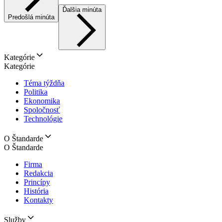
Ďalšia minúta
Predošlá minúta
Kategórie
Kategórie
Téma týždňa
Politika
Ekonomika
Spoločnosť
Technológie
O Štandarde
O Štandarde
Firma
Redakcia
Princípy
História
Kontakty
Služby