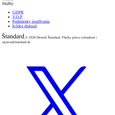
Služby
GDPR
V.O.P
Podmienky používania
Kódex diskusií
© 2026
Denník Štandard, Všetky práva vyhradené |
oprava@standard.sk