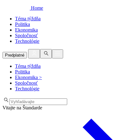
Home
Téma týždňa
Politika
Ekonomika
Spoločnosť
Technológie
Predplatné
Téma týždňa
Politika
Ekonomika
>
Spoločnosť
Technológie
Vitajte na Štandarde