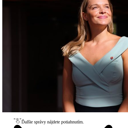
Ďalšie správy nájdete potiahnutím.