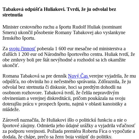
Tabaková odpúšťa Huliakovi. Tvrdí, že ju odvolal bez
stretnutia
Minister cestovného ruchu a športu Rudolf Huliak (nominant
Smeru) ukončil pôsobenie Romany Tabakovej ako vyslankyne
ženského športu.
Za
svoju činnosť
poberala 1 600 eur mesačne od ministerstva a
ďalších 1 200 eur od Národného športového centra. Huliak tvrdí, že
obe zmluvy boli pre štát nevýhodné a rozhodol sa ich okamžite
ukončiť.
Romana Tabaková sa pre denník
Nový Čas
verejne vyjadrila, že mu
odpúšťa, no obvinila ho z nečestného správania. Zdôraznila, že ju
odvolal bez stretnutia či diskusie, hoci sa predtým dohodli na
osobnom rozhovore. Tabaková tvrdí, že čelila nepravdivým
obvineniam a verejnej diskreditácii, pričom poukázala na svoju
doterajšiu prácu v prospech športu, najmä v oblasti kanoistiky a
mládeže.
Zároveň naznačila, že Huliakovi išlo o politickú funkciu a nie o
športové záujmy. Odmietla jeho údajné urážky a vyjadrila vďačnosť
za podporu verejnosti. Požiada premiéra Roberta Fica o vypočutie a
dodala, že chápe, prečo sa ženy boja vstúpiť do politiky.