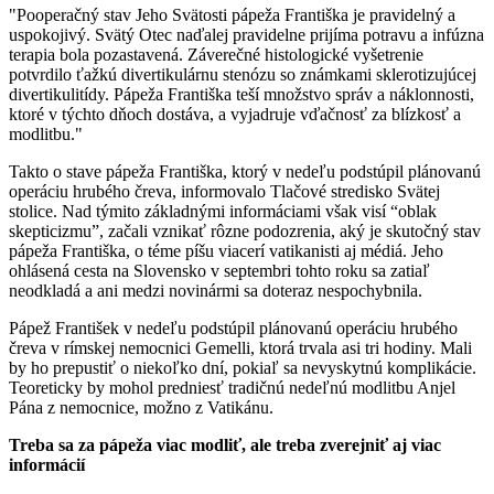
"Pooperačný stav Jeho Svätosti pápeža Františka je pravidelný a
uspokojivý. Svätý Otec naďalej pravidelne prijíma potravu a infúzna
terapia bola pozastavená. Záverečné histologické vyšetrenie
potvrdilo ťažkú divertikulárnu stenózu so známkami sklerotizujúcej
divertikulitídy. Pápeža Františka teší množstvo správ a náklonnosti,
ktoré v týchto dňoch dostáva, a vyjadruje vďačnosť za blízkosť a
modlitbu."
Takto o stave pápeža Františka, ktorý v nedeľu podstúpil plánovanú
operáciu hrubého čreva, informovalo Tlačové stredisko Svätej
stolice. Nad týmito základnými informáciami však visí “oblak
skepticizmu”, začali vznikať rôzne podozrenia, aký je skutočný stav
pápeža Františka, o téme píšu viacerí vatikanisti aj médiá. Jeho
ohlásená cesta na Slovensko v septembri tohto roku sa zatiaľ
neodkladá a ani medzi novinármi sa doteraz nespochybnila.
Pápež František v nedeľu podstúpil plánovanú operáciu hrubého
čreva v rímskej nemocnici Gemelli, ktorá trvala asi tri hodiny. Mali
by ho prepustiť o niekoľko dní, pokiaľ sa nevyskytnú komplikácie.
Teoreticky by mohol predniesť tradičnú nedeľnú modlitbu Anjel
Pána z nemocnice, možno z Vatikánu.
Treba sa za pápeža viac modliť, ale treba
zverejniť aj viac
informácií