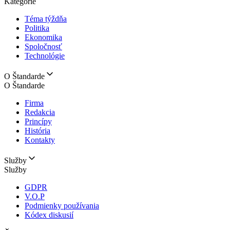
Kategórie
Téma týždňa
Politika
Ekonomika
Spoločnosť
Technológie
O Štandarde
O Štandarde
Firma
Redakcia
Princípy
História
Kontakty
Služby
Služby
GDPR
V.O.P
Podmienky používania
Kódex diskusií