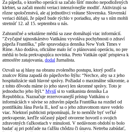
Za pápeža, o ktorého operácii sa začalo šíriť mnoho nepodložených
klebiet, sa začali mnohí veriaci intenzívnejšie modliť. Aktivizujú sa
rôzne spoločenstvá, ale aj jednotlivci vrátane Slovenska. Slovenskí
veriaci dúfajú, že pápež bude rýchlo v poriadku, aby sa s ním mohli
stretnúť 12. až 15. septembra u nás.
Zahraničné a sekulárne médiá sa zase domáhajú viac informácií.
"Zvyčajné tajnostkárstvo Vatikánu vyvoláva pochybnosti o zdraví
pápeža Františka," píše spravodajca denníka New York Times v
Ríme. Ako dodáva, oficiálne malo ísť o plánovanú operáciu, no pre
médiá to bola prekvapujúca novinka. Preto Vatikán opäť prispieva k
atmosfére zatajovania,
dodal
žurnalista.
Ozvali sa aj hlasy na obranu zvoleného postupu, ktorý podľa
znalcov Ríma zapadá do pápežovho štýlu: “Nechce, aby sa z jeho
hospitalizácie stali hlavné správy. Požiadal o maximálne súkromie, a
z tohto dôvodu máme (o jeho stave) len skromné správy. Toto je
jednoducho jeho štýl.“
Myslí
si to vatikanista denníka La
Repubblica. Naznačuje rezervovanejší prístup Vatikánu o
informáciách v súvise so zdravím pápeža Františka na rozdiel od
pontifikátu Jána Pavla II., keď sa o jeho zdravotnom stave vedelo
viac. Niektorí publicisti pripomínajú, že to nemôže byť veľké
prekvapenie, keďže súčasný pápež otvorene hovoril o svojich
zdravotných ťažkostiach v minulosti. V nedávnom období to bolo
badať aj pri pohľade na ťažšiu chôdzu či únavu. Netreba zabúdať,