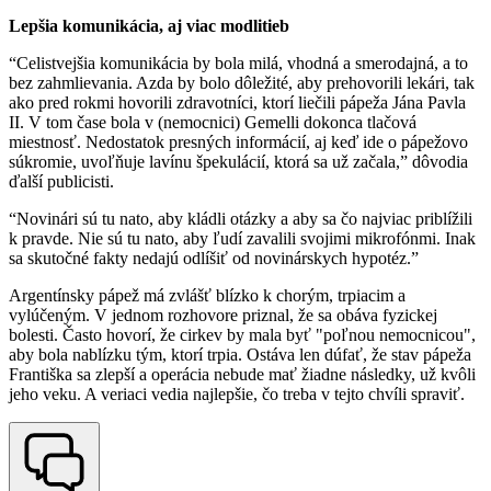
Lepšia komunikácia, aj viac modlitieb
“Celistvejšia komunikácia by bola milá, vhodná a smerodajná, a to
bez zahmlievania. Azda by bolo dôležité, aby prehovorili lekári, tak
ako pred rokmi hovorili zdravotníci, ktorí liečili pápeža Jána Pavla
II. V tom čase bola v (nemocnici) Gemelli dokonca tlačová
miestnosť. Nedostatok presných informácií, aj keď ide o pápežovo
súkromie, uvoľňuje lavínu špekulácií, ktorá sa už začala,” dôvodia
ďalší publicisti.
“Novinári sú tu nato, aby kládli otázky a aby sa čo najviac priblížili
k pravde. Nie sú tu nato, aby ľudí zavalili svojimi mikrofónmi. Inak
sa skutočné fakty nedajú odlíšiť od novinárskych hypotéz.”
Argentínsky pápež má zvlášť blízko k chorým, trpiacim a
vylúčeným. V jednom rozhovore priznal, že sa obáva fyzickej
bolesti. Často hovorí, že cirkev by mala byť "poľnou nemocnicou",
aby bola nablízku tým, ktorí trpia. Ostáva len dúfať, že stav pápeža
Františka sa zlepší a operácia nebude mať žiadne následky, už kvôli
jeho veku. A veriaci vedia najlepšie, čo treba v tejto chvíli spraviť.