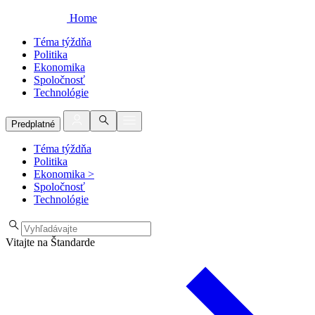
Home
Téma týždňa
Politika
Ekonomika
Spoločnosť
Technológie
Predplatné
Téma týždňa
Politika
Ekonomika
>
Spoločnosť
Technológie
Vitajte na Štandarde