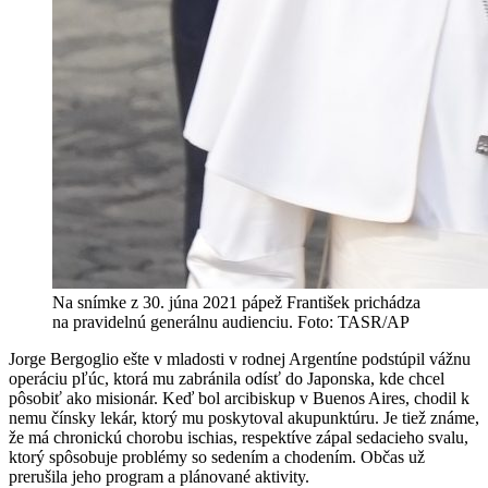
Na snímke z 30. júna 2021 pápež František prichádza
na pravidelnú generálnu audienciu. Foto: TASR/AP
Jorge Bergoglio ešte v mladosti v rodnej Argentíne podstúpil vážnu
operáciu pľúc, ktorá mu zabránila odísť do Japonska, kde chcel
pôsobiť ako misionár. Keď bol arcibiskup v Buenos Aires, chodil k
nemu čínsky lekár, ktorý mu poskytoval akupunktúru. Je tiež známe,
že má chronickú chorobu ischias, respektíve zápal sedacieho svalu,
ktorý spôsobuje problémy so sedením a chodením. Občas už
prerušila jeho program a plánované aktivity.