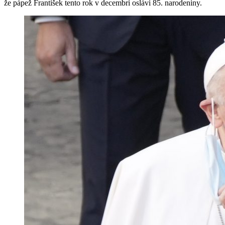
že pápež František tento rok v decembri oslávi 85. narodeniny.