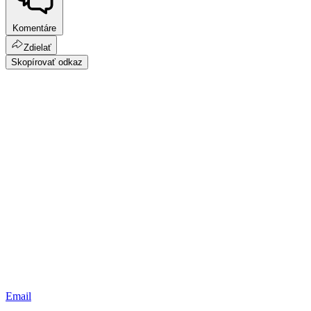
Komentáre
Zdielať
Skopírovať odkaz
Email