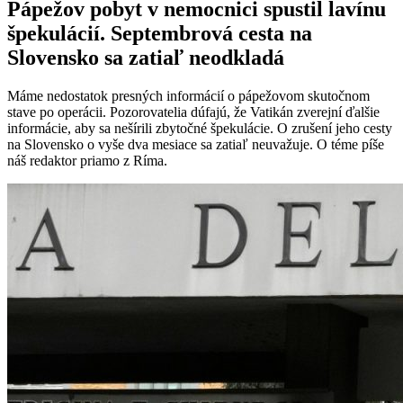
Pápežov pobyt v nemocnici spustil lavínu
špekulácií. Septembrová cesta na
Slovensko sa zatiaľ neodkladá
Máme nedostatok presných informácií o pápežovom skutočnom
stave po operácii. Pozorovatelia dúfajú, že Vatikán zverejní ďalšie
informácie, aby sa nešírili zbytočné špekulácie. O zrušení jeho cesty
na Slovensko o vyše dva mesiace sa zatiaľ neuvažuje. O téme píše
náš redaktor priamo z Ríma.