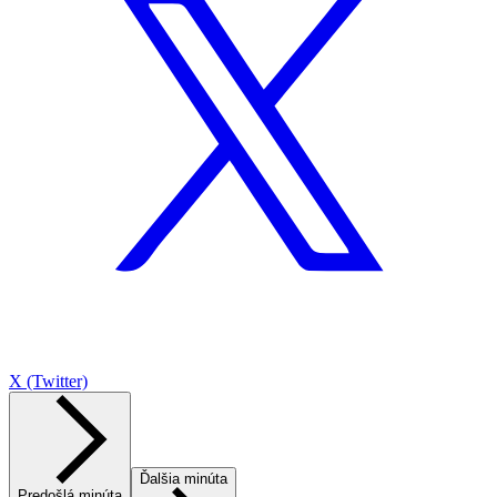
X (Twitter)
Ďalšia minúta
Predošlá minúta