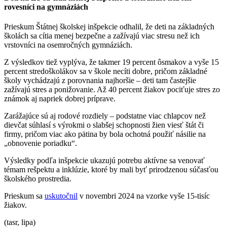
rovesníci na gymnáziách
Prieskum Štátnej školskej inšpekcie odhalil, že deti na základných
školách sa cítia menej bezpečne a zažívajú viac stresu než ich
vrstovníci na osemročných gymnáziách.
Z výsledkov tiež vyplýva, že takmer 19 percent ôsmakov a vyše 15
percent stredoškolákov sa v škole necíti dobre, pričom základné
školy vychádzajú z porovnania najhoršie – deti tam častejšie
zažívajú stres a ponižovanie. Až 40 percent žiakov pociťuje stres zo
známok aj napriek dobrej príprave.
Zarážajúce sú aj rodové rozdiely – podstatne viac chlapcov než
dievčat súhlasí s výrokmi o slabšej schopnosti žien viesť štát či
firmy, pričom viac ako pätina by bola ochotná použiť násilie na
„obnovenie poriadku“.
Výsledky podľa inšpekcie ukazujú potrebu aktívne sa venovať
témam rešpektu a inklúzie, ktoré by mali byť prirodzenou súčasťou
školského prostredia.
Prieskum sa
uskutočnil
v novembri 2024 na vzorke vyše 15-tisíc
žiakov.
(tasr, lipa)