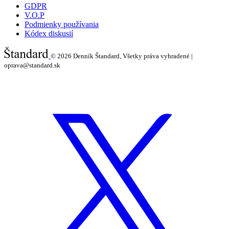
GDPR
V.O.P
Podmienky používania
Kódex diskusií
© 2026
Denník Štandard, Všetky práva vyhradené |
oprava@standard.sk