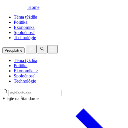
Home
Téma týždňa
Politika
Ekonomika
Spoločnosť
Technológie
Predplatné
Téma týždňa
Politika
Ekonomika
>
Spoločnosť
Technológie
Vitajte na Štandarde