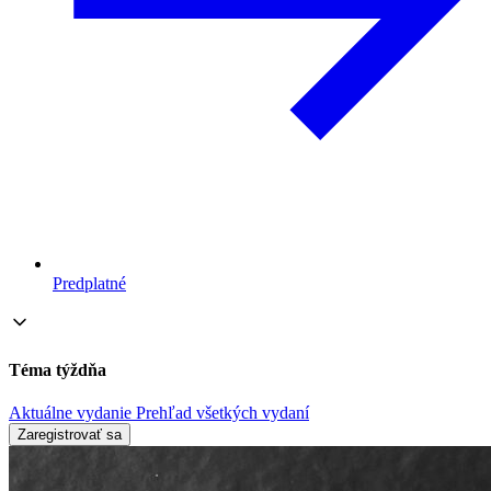
Predplatné
Téma týždňa
Aktuálne vydanie
Prehľad všetkých vydaní
Zaregistrovať sa