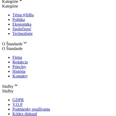
Kategórie
Kategórie
Téma týždňa
Politika
Ekonomika
Spoločnosť
Technológie
O Štandarde
O Štandarde
Firma
Redakcia
Princípy
História
Kontakty
Služby
Služby
GDPR
V.O.P
Podmienky používania
Kódex diskusií