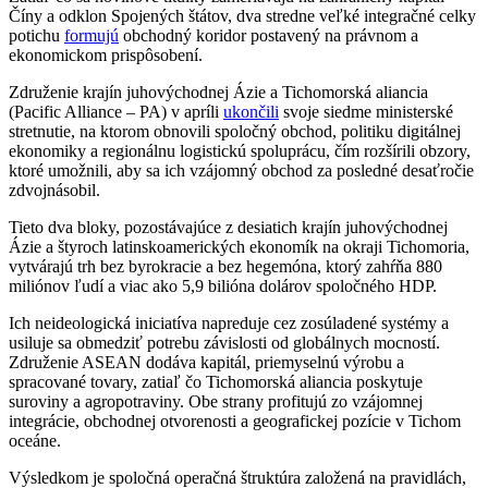
Číny a odklon Spojených štátov, dva stredne veľké integračné celky
potichu
formujú
obchodný koridor postavený na právnom a
ekonomickom prispôsobení.
Združenie krajín juhovýchodnej Ázie a Tichomorská aliancia
(Pacific Alliance – PA) v apríli
ukončili
svoje siedme ministerské
stretnutie, na ktorom obnovili spoločný obchod, politiku digitálnej
ekonomiky a regionálnu logistickú spoluprácu, čím rozšírili obzory,
ktoré umožnili, aby sa ich vzájomný obchod za posledné desaťročie
zdvojnásobil.
Tieto dva bloky, pozostávajúce z desiatich krajín juhovýchodnej
Ázie a štyroch latinskoamerických ekonomík na okraji Tichomoria,
vytvárajú trh bez byrokracie a bez hegemóna, ktorý zahŕňa 880
miliónov ľudí a viac ako 5,9 bilióna dolárov spoločného HDP.
Ich neideologická iniciatíva napreduje cez zosúladené systémy a
usiluje sa obmedziť potrebu závislosti od globálnych mocností.
Združenie ASEAN dodáva kapitál, priemyselnú výrobu a
spracované tovary, zatiaľ čo Tichomorská aliancia poskytuje
suroviny a agropotraviny. Obe strany profitujú zo vzájomnej
integrácie, obchodnej otvorenosti a geografickej pozície v Tichom
oceáne.
Výsledkom je spoločná operačná štruktúra založená na pravidlách,