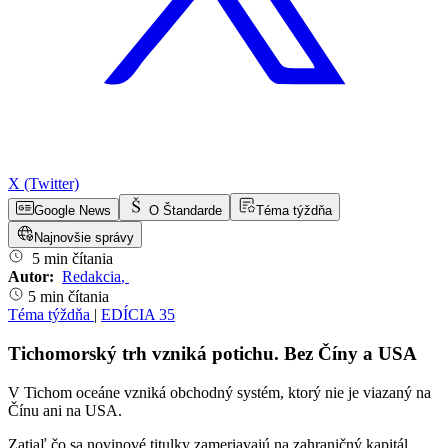
X (Twitter)
Google News
O Štandarde
Téma týždňa
Najnovšie správy
5 min čítania
Autor:
Redakcia
,
5 min čítania
Téma týždňa
|
EDÍCIA 35
Tichomorský trh vzniká potichu. Bez Číny a USA
V Tichom oceáne vzniká obchodný systém, ktorý nie je viazaný na
Čínu ani na USA.
Zatiaľ čo sa novinové titulky zameriavajú na zahraničný kapitál