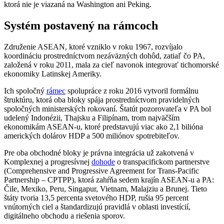
ktorá nie je viazaná na Washington ani Peking.
Systém postavený na rámcoch
Združenie ASEAN, ktoré vzniklo v roku 1967, rozvíjalo
koordináciu prostredníctvom nezáväzných dohôd, zatiaľ čo PA,
založená v roku 2011, mala za cieľ navonok integrovať tichomorské
ekonomiky Latinskej Ameriky.
Ich spoločný
rámec
spolupráce z roku 2016 vytvoril formálnu
štruktúru, ktorá oba bloky spája prostredníctvom pravidelných
spoločných ministerských rokovaní. Štatút pozorovateľa v PA bol
udelený Indonézii, Thajsku a Filipínam, trom najväčším
ekonomikám ASEAN-u, ktoré predstavujú viac ako 2,1 bilióna
amerických dolárov HDP a 500 miliónov spotrebiteľov.
Pre oba obchodné bloky je právna integrácia už zakotvená v
Komplexnej a progresívnej
dohode
o transpacifickom partnerstve
(Comprehensive and Progressive Agreement for Trans-Pacific
Partnership – CPTPP), ktorá zahŕňa sedem krajín ASEAN-u a PA:
Čile, Mexiko, Peru, Singapur, Vietnam, Malajziu a Brunej. Tieto
štáty tvoria 13,5 percenta svetového HDP, rušia 95 percent
vnútorných ciel a štandardizujú pravidlá v oblasti investícií,
digitálneho obchodu a riešenia sporov.