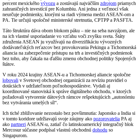
percent mexického
vývozu
a zostávajú najväčším
zdrojom
priamych
zahraničných investícií pre Kolumbiu. Ani jedna z veľmocí však
neurčuje podmienky, ktorými sa riadi výmena medzi ASEAN-om a
PA. Tie určujú spoločné ministerské stretnutia, CPTPP a PASFTA.
Táto štruktúra dáva obom blokom páku – nie na seba navzájom, ale
na ich vlastné usporiadanie vo vzťahu voči zvyšku sveta. Štáty
združenia ASEAN ju využívajú na diverzifikáciu vývozných
dodávateľských reťazcov bez provokovania Pekingu a Tichomorská
aliancia na zabezpečenie prístupu na trh a investičných podmienok
bez toho, aby čakala na ďalšiu zmenu obchodnej politiky Spojených
štátov.
V roku 2024 krajiny ASEAN-u a Tichomorskej aliancie spoločne
lobovali
v Svetovej obchodnej organizácii za revíziu pravidiel o
dotáciách v udržateľnom poľnohospodárstve. Vydali aj
koordinované stanoviská k správe digitálneho obchodu, v ktorých
požadovali vytvorenie dátových rámcov rešpektujúcich „autonómiu
bez vytvárania umelých síl“.
Ich tiché zbližovanie nezostalo bez povšimnutia: Japonsko a India si
v tomto koridore udržiavajú svoje záujmy ako
pozorovatelia
PA aj
ako
partneri
ASEAN-u, zatiaľ čo latinskoamerický integračný blok
Mercosur súčasne podpísal vlastnú obchodnú
dohodu
so
Singapurom.