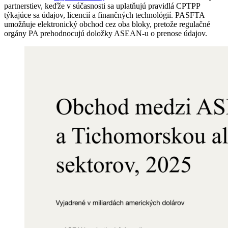
partnerstiev, keďže v súčasnosti sa uplatňujú pravidlá CPTPP
týkajúce sa údajov, licencií a finančných technológií. PASFTA
umožňuje elektronický obchod cez oba bloky, pretože regulačné
orgány PA prehodnocujú doložky ASEAN-u o prenose údajov.