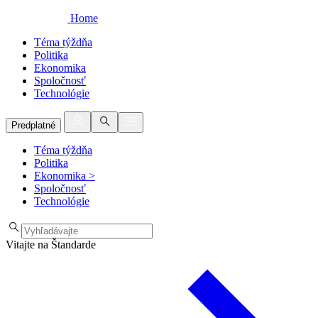
Home
Téma týždňa
Politika
Ekonomika
Spoločnosť
Technológie
Predplatné
Téma týždňa
Politika
Ekonomika
>
Spoločnosť
Technológie
Vitajte na Štandarde