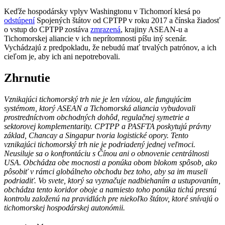
Keďže hospodársky vplyv Washingtonu v Tichomorí klesá po
odstúpení
Spojených štátov od CPTPP v roku 2017 a čínska žiadosť
o vstup do CPTPP zostáva
zmrazená
, krajiny ASEAN-u a
Tichomorskej aliancie v ich neprítomnosti píšu iný scenár.
Vychádzajú z predpokladu, že nebudú mať trvalých patrónov, a ich
cieľom je, aby ich ani nepotrebovali.
Zhrnutie
Vznikajúci tichomorský trh nie je len víziou, ale fungujúcim
systémom, ktorý ASEAN a Tichomorská aliancia vybudovali
prostredníctvom obchodných dohôd, regulačnej symetrie a
sektorovej komplementarity. CPTPP a PASFTA poskytujú právny
základ, Chancay a Singapur tvoria logistické opory. Tento
vznikajúci tichomorský trh nie je podriadený jednej veľmoci.
Neusiluje sa o konfrontáciu s Čínou ani o obnovenie centrálnosti
USA. Obchádza obe mocnosti a ponúka obom blokom spôsob, ako
pôsobiť v rámci globálneho obchodu bez toho, aby sa im museli
podriadiť. Vo svete, ktorý sa vyznačuje nadbiehaním a ustupovaním,
obchádza tento koridor oboje a namiesto toho ponúka tichú presnú
kontrolu založenú na pravidlách pre niekoľko štátov, ktoré snívajú o
tichomorskej hospodárskej autonómii.