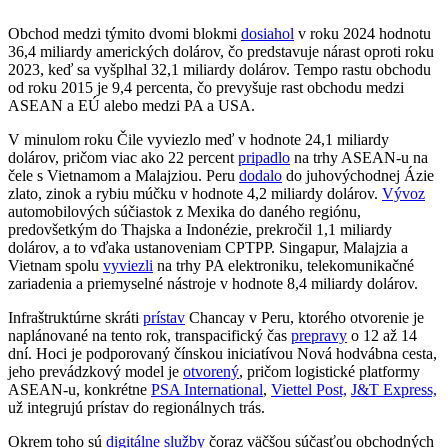
Obchod medzi týmito dvomi blokmi
dosiahol
v roku 2024 hodnotu
36,4 miliardy amerických dolárov, čo predstavuje nárast oproti roku
2023, keď sa vyšplhal 32,1 miliardy dolárov. Tempo rastu obchodu
od roku 2015 je 9,4 percenta, čo prevyšuje rast obchodu medzi
ASEAN a EÚ alebo medzi PA a USA.
V minulom roku Čile vyviezlo meď v hodnote 24,1 miliardy
dolárov, pričom viac ako 22 percent
pripadlo
na trhy ASEAN-u na
čele s Vietnamom a Malajziou. Peru
dodalo
do juhovýchodnej Ázie
zlato, zinok a rybiu múčku v hodnote 4,2 miliardy dolárov.
Vývoz
automobilových súčiastok z Mexika do daného regiónu,
predovšetkým do Thajska a Indonézie, prekročil 1,1 miliardy
dolárov, a to vďaka ustanoveniam CPTPP. Singapur, Malajzia a
Vietnam spolu
vyviezli
na trhy PA elektroniku, telekomunikačné
zariadenia a priemyselné nástroje v hodnote 8,4 miliardy dolárov.
Infraštruktúrne skráti
prístav
Chancay v Peru, ktorého otvorenie je
naplánované na tento rok, transpacifický čas
prepravy
o 12 až 14
dní. Hoci je podporovaný čínskou iniciatívou Nová hodvábna cesta,
jeho prevádzkový model je
otvorený
, pričom logistické platformy
ASEAN-u, konkrétne
PSA International
,
Viettel Post,
J&T Express,
už integrujú prístav do regionálnych trás.
Okrem toho sú
digitálne služby
čoraz väčšou súčasťou obchodných