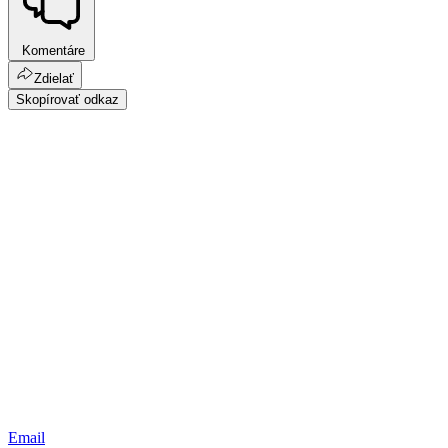
Komentáre
Zdielať
Skopírovať odkaz
Email