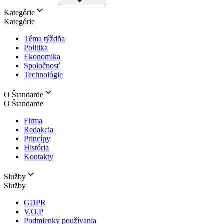
Kategórie
Kategórie
Téma týždňa
Politika
Ekonomika
Spoločnosť
Technológie
O Štandarde
O Štandarde
Firma
Redakcia
Princípy
História
Kontakty
Služby
Služby
GDPR
V.O.P
Podmienky používania