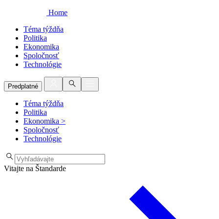
Home
Téma týždňa
Politika
Ekonomika
Spoločnosť
Technológie
Predplatné
Téma týždňa
Politika
Ekonomika
>
Spoločnosť
Technológie
Vitajte na Štandarde