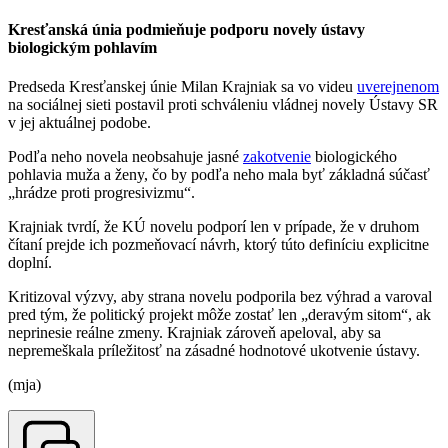
Kresťanská únia podmieňuje podporu novely ústavy
biologickým pohlavím
Predseda Kresťanskej únie Milan Krajniak sa vo videu
uverejnenom
na sociálnej sieti postavil proti schváleniu vládnej novely Ústavy SR
v jej aktuálnej podobe.
Podľa neho novela neobsahuje jasné
zakotvenie
biologického
pohlavia muža a ženy, čo by podľa neho mala byť základná súčasť
„hrá­dze proti progresivizmu“.
Krajniak tvrdí, že KÚ novelu podporí len v prípade, že v druhom
čítaní prejde ich pozmeňovací návrh, ktorý túto definíciu explicitne
doplní.
Kritizoval výzvy, aby strana novelu podporila bez výhrad a varoval
pred tým, že politický projekt môže zostať len „deravým sitom“, ak
neprinesie reálne zmeny. Krajniak zároveň apeloval, aby sa
nepremeškala príležitosť na zásadné hodnotové ukotvenie ústavy.
(mja)