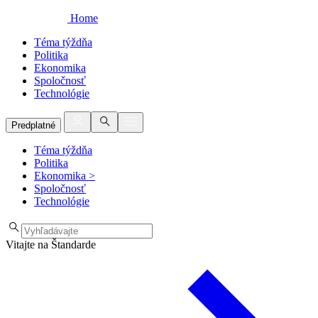
Home
Téma týždňa
Politika
Ekonomika
Spoločnosť
Technológie
Predplatné
Téma týždňa
Politika
Ekonomika
>
Spoločnosť
Technológie
Vitajte na Štandarde