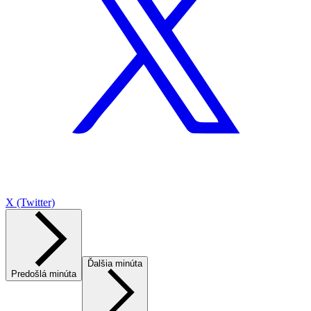
X (Twitter)
Ďalšia minúta
Predošlá minúta