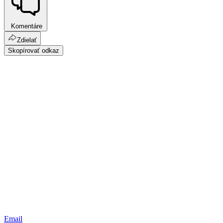
Komentáre
Zdielať
Skopírovať odkaz
Email