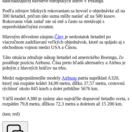
nadchádzajúcej návšteve európskych lídrov v Pekingu.
Podľa zdrojov blízkych rokovaniam sa hovorí o objednávke až na
300 lietadiel, pričom táto suma môže narásť až na 500 kusov.
Rokovania však zatiaľ nie sú isté a často sa stretávajú s
nepredvídateľnými zvratmi.
Hlavným dôvodom záujmu
Číny
je nedostatok lietadiel po
viacročnom zadržiavaní veľkých objednávok, ktoré sa spájalo aj s
obchodnou vojnou medzi USA a Čínou.
Táto situácia zdražuje nákup lietadiel od amerického Boeingu, čo
posilňuje pozíciu Airbusu. Čína preto hľadá alternatívy a Airbus je
jedným z hlavných hráčov na trhu.
Medzi najpopulárnejšie modely
Airbusu
patria napríklad A320,
ktorý má rozpätie krídel 34,09 metra, dĺžku 37,57 metra, cestovnú
rýchlosť okolo 845 km/h a dolet približne 5676 km.
Väčší model A380 je známy ako najväčšie dopravné lietadlo sveta, s
rozpätím 79,8 metra, dĺžkou 72,3 metra a doletom až 15 200 km.
(tasr, red)