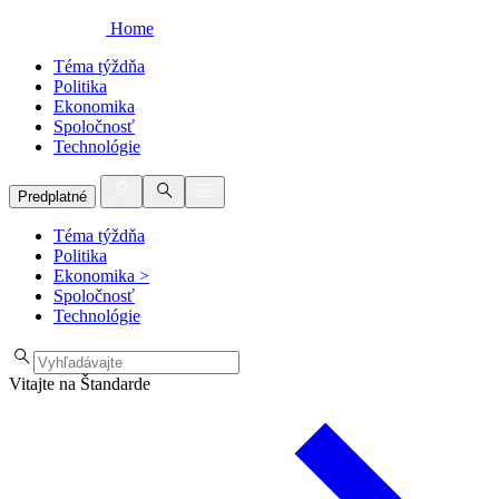
Home
Téma týždňa
Politika
Ekonomika
Spoločnosť
Technológie
Predplatné
Téma týždňa
Politika
Ekonomika
>
Spoločnosť
Technológie
Vitajte na Štandarde