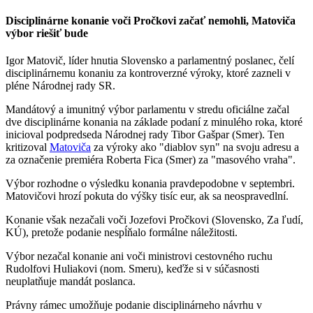
Disciplinárne konanie voči Pročkovi začať nemohli, Matoviča
výbor riešiť bude
Igor Matovič, líder hnutia Slovensko a parlamentný poslanec, čelí
disciplinárnemu konaniu za kontroverzné výroky, ktoré zazneli v
pléne Národnej rady SR.
Mandátový a imunitný výbor parlamentu v stredu oficiálne začal
dve disciplinárne konania na základe podaní z minulého roka, ktoré
inicioval podpredseda Národnej rady Tibor Gašpar (Smer). Ten
kritizoval
Matoviča
za výroky ako "diablov syn" na svoju adresu a
za označenie premiéra Roberta Fica (Smer) za "masového vraha".
Výbor rozhodne o výsledku konania pravdepodobne v septembri.
Matovičovi hrozí pokuta do výšky tisíc eur, ak sa neospravedlní.
Konanie však nezačali voči Jozefovi Pročkovi (Slovensko, Za ľudí,
KÚ), pretože podanie nespĺňalo formálne náležitosti.
Výbor nezačal konanie ani voči ministrovi cestovného ruchu
Rudolfovi Huliakovi (nom. Smeru), keďže si v súčasnosti
neuplatňuje mandát poslanca.
Právny rámec umožňuje podanie disciplinárneho návrhu v