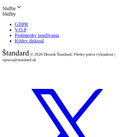
Služby
Služby
GDPR
V.O.P
Podmienky používania
Kódex diskusií
© 2026
Denník Štandard, Všetky práva vyhradené |
oprava@standard.sk