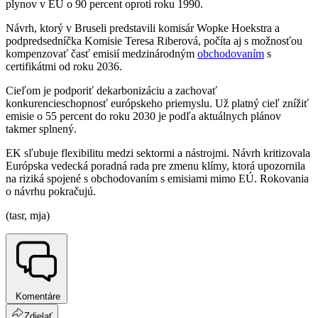
plynov v EÚ o 90 percent oproti roku 1990.
Návrh, ktorý v Bruseli predstavili komisár Wopke Hoekstra a
podpredsedníčka Komisie Teresa Riberová, počíta aj s možnosťou
kompenzovať časť emisií medzinárodným
obchodovaním
s
certifikátmi od roku 2036.
Cieľom je podporiť dekarbonizáciu a zachovať
konkurencieschopnosť európskeho priemyslu. Už platný cieľ znížiť
emisie o 55 percent do roku 2030 je podľa aktuálnych plánov
takmer splnený.
EK sľubuje flexibilitu medzi sektormi a nástrojmi. Návrh kritizovala
Európska vedecká poradná rada pre zmenu klímy, ktorá upozornila
na riziká spojené s obchodovaním s emisiami mimo EÚ. Rokovania
o návrhu pokračujú.
(tasr, mja)
Komentáre
Zdielať