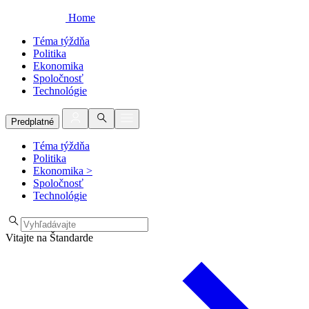
Home
Téma týždňa
Politika
Ekonomika
Spoločnosť
Technológie
Predplatné
Téma týždňa
Politika
Ekonomika
>
Spoločnosť
Technológie
Vitajte na Štandarde