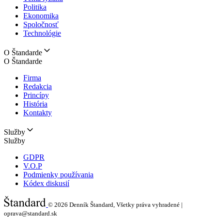
Politika
Ekonomika
Spoločnosť
Technológie
O Štandarde
O Štandarde
Firma
Redakcia
Princípy
História
Kontakty
Služby
Služby
GDPR
V.O.P
Podmienky používania
Kódex diskusií
© 2026
Denník Štandard, Všetky práva vyhradené |
oprava@standard.sk