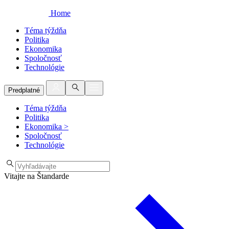
Home
Téma týždňa
Politika
Ekonomika
Spoločnosť
Technológie
Predplatné
Téma týždňa
Politika
Ekonomika
>
Spoločnosť
Technológie
Vitajte na Štandarde