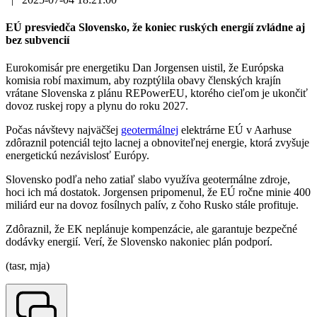
EÚ presviedča Slovensko, že koniec ruských energií zvládne aj
bez subvencií
Eurokomisár pre energetiku Dan Jorgensen uistil, že Európska
komisia robí maximum, aby rozptýlila obavy členských krajín
vrátane Slovenska z plánu REPowerEU, ktorého cieľom je ukončiť
dovoz ruskej ropy a plynu do roku 2027.
Počas návštevy najväčšej
geotermálnej
elektrárne EÚ v Aarhuse
zdôraznil potenciál tejto lacnej a obnoviteľnej energie, ktorá zvyšuje
energetickú nezávislosť Európy.
Slovensko podľa neho zatiaľ slabo využíva geotermálne zdroje,
hoci ich má dostatok. Jorgensen pripomenul, že EÚ ročne minie 400
miliárd eur na dovoz fosílnych palív, z čoho Rusko stále profituje.
Zdôraznil, že EK neplánuje kompenzácie, ale garantuje bezpečné
dodávky energií. Verí, že Slovensko nakoniec plán podporí.
(tasr, mja)