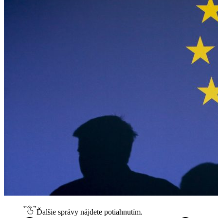
Ďalšie správy nájdete potiahnutím.