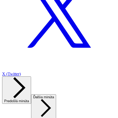
X (Twitter)
Ďalšia minúta
Predošlá minúta