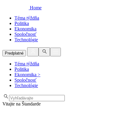
Home
Téma týždňa
Politika
Ekonomika
Spoločnosť
Technológie
Predplatné
Téma týždňa
Politika
Ekonomika
>
Spoločnosť
Technológie
Vitajte na Štandarde