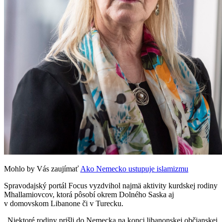
Mohlo by Vás zaujímať
Ako Nemecko ustupuje islamizmu
Spravodajský portál Focus vyzdvihol najmä aktivity kurdskej rodiny
Mhallamiovcov, ktorá pôsobí okrem Dolného Saska aj
v domovskom Libanone či v Turecku.
„Niektoré rodiny prišli do Nemecka na konci libanonskej občianskej