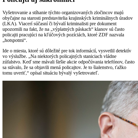
Vyšetrovanie a stíhanie týchto organizovaných zločincov majú
obyčajne na starosti predstavitelia krajinských kriminálnych úradov
(LKA). Viacerí súčasní či bývalí kriminalisti pre dokument
upozornili na fakt, že na „výplatných páskach“ klanov sú často
policajti pracujúci na kľúčových pozíciách, ktoré ZDF nazvala
„hotspotmi“.
Ide o miesta, ktoré sú dôležité pre tok informácií, vysvetlil detektív
vo výslužbe. „Na niektorých policajných staniciach vládne
zúfalstvo. Keď sme mávali širšie akcie odpočúvania telefónov, často
sa stávalo, že sa objavili mená policajtov. Je to šialenstvo, ťažko
tomu uveriť,“ opísal situáciu bývalý vyšetrovateľ.