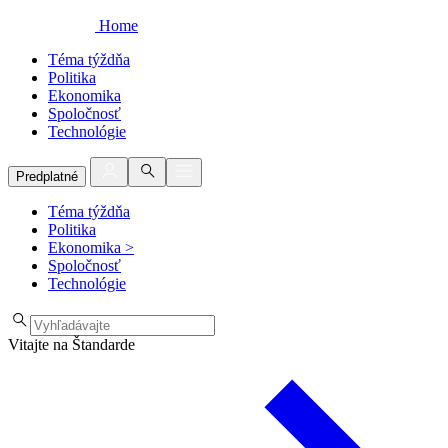
Home
Téma týždňa
Politika
Ekonomika
Spoločnosť
Technológie
Predplatné
Téma týždňa
Politika
Ekonomika
>
Spoločnosť
Technológie
Vitajte na Štandarde