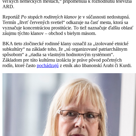
veľkých nemeckých mestách,“ pripomenula k rozhodnutiu televízia
ARD.
Reportáž
Po stopách rodinných klanov
je v súčasnosti nedostupná.
Termín „štvrť červených svetiel“ odkazuje na časť mesta, ktorá sa
vyznačuje koncentráciou prostitúcie. To tiež naznačuje ďalšiu oblasť
záujmu týchto klanov – obchod s bielym mäsom.
BKA tieto zločinecké rodinné klany označil za „izolované etnické
subkultúry“ na základe toho, že „sú organizované patriarchálnym
spôsobom“ a „riadia sa vlastným hodnotovým systémom“.
Základom pre túto kultúrnu izoláciu je práve pôvod početných
rodín, ktoré často
pochádzajú
z etník ako libanonskí Arabi či Kurdi.