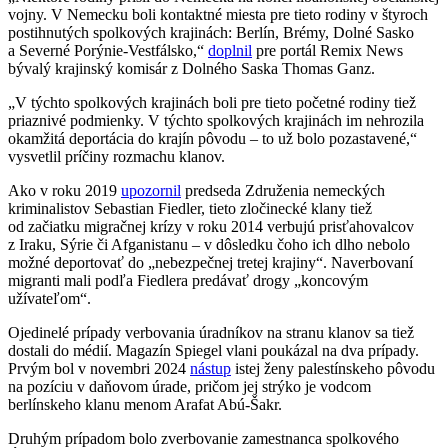
vojny. V Nemecku boli kontaktné miesta pre tieto rodiny v štyroch
postihnutých spolkových krajinách: Berlín, Brémy, Dolné Sasko
a Severné Porýnie-Vestfálsko,“
doplnil
pre portál Remix News
bývalý krajinský komisár z Dolného Saska Thomas Ganz.
„V týchto spolkových krajinách boli pre tieto početné rodiny tiež
priaznivé podmienky. V týchto spolkových krajinách im nehrozila
okamžitá deportácia do krajín pôvodu – to už bolo pozastavené,“
vysvetlil príčiny rozmachu klanov.
Ako v roku 2019
upozornil
predseda Združenia nemeckých
kriminalistov Sebastian Fiedler, tieto zločinecké klany tiež
od začiatku migračnej krízy v roku 2014 verbujú prisťahovalcov
z Iraku, Sýrie či Afganistanu – v dôsledku čoho ich dlho nebolo
možné deportovať do „nebezpečnej tretej krajiny“. Naverbovaní
migranti mali podľa Fiedlera predávať drogy „koncovým
užívateľom“.
Ojedinelé prípady verbovania úradníkov na stranu klanov sa tiež
dostali do médií. Magazín Spiegel vlani poukázal na dva prípady.
Prvým bol v novembri 2024
nástup
istej ženy palestínskeho pôvodu
na pozíciu v daňovom úrade, pričom jej strýko je vodcom
berlínskeho klanu menom Arafat Abú-Šakr.
Druhým prípadom bolo zverbovanie zamestnanca spolkového