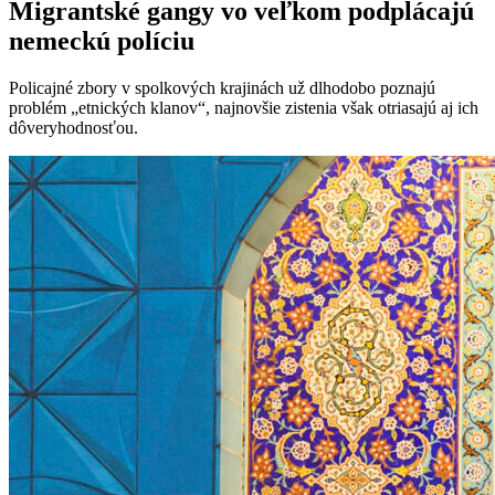
Migrantské gangy vo veľkom podplácajú
nemeckú políciu
Policajné zbory v spolkových krajinách už dlhodobo poznajú
problém „etnických klanov“, najnovšie zistenia však otriasajú aj ich
dôveryhodnosťou.