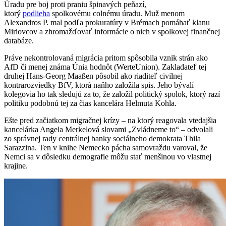
Úradu pre boj proti praniu špinavých peňazí,
ktorý
podlieha
spolkovému colnému úradu. Muž menom
Alexandros P. mal podľa prokuratúry v Brémach pomáhať klanu
Miriovcov a zhromažďovať informácie o nich v spolkovej finančnej
databáze.
Práve nekontrolovaná migrácia pritom spôsobila vznik strán ako
AfD či menej známa Únia hodnôt (WerteUnion). Zakladateľ tej
druhej Hans-Georg Maaßen pôsobil ako riaditeľ civilnej
kontrarozviedky BfV, ktorá naňho založila spis. Jeho bývalí
kolegovia ho tak sledujú za to, že založil politický spolok, ktorý razí
politiku podobnú tej za čias kancelára Helmuta Kohla.
Ešte pred začiatkom migračnej krízy – na ktorý reagovala vtedajšia
kancelárka Angela Merkelová slovami „Zvládneme to“ – odvolali
zo správnej rady centrálnej banky sociálneho demokrata Thila
Sarazzina. Ten v knihe Nemecko pácha samovraždu varoval, že
Nemci sa v dôsledku demografie môžu stať menšinou vo vlastnej
krajine.