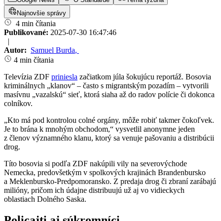
Najnovšie správy
4 min čítania
Publikované:
2025-07-30 16:47:46
|
Autor:
Samuel Burda
,
4 min čítania
Televízia ZDF
priniesla
začiatkom júla šokujúcu reportáž. Bosovia
kriminálnych „klanov“ – často s migrantským pozadím – vytvorili
masívnu „vazalskú“ sieť, ktorá siaha až do radov polície či dokonca
colníkov.
„Kto má pod kontrolou colné orgány, môže robiť takmer čokoľvek.
Je to brána k mnohým obchodom,“ vysvetlil anonymne jeden
z členov významného klanu, ktorý sa venuje pašovaniu a distribúcii
drog.
Títo bosovia si podľa ZDF nakúpili vily na severovýchode
Nemecka, predovšetkým v spolkových krajinách Brandenbursko
a Meklenbursko-Predpomoransko. Z predaja drog či zbraní zarábajú
milióny, pričom ich údajne distribuujú už aj vo vidieckych
oblastiach Dolného Saska.
Policajti aj súkromníci