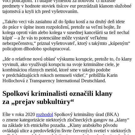
voči policajtom. Tí údajne výmenou za hotovosť či luxusné
predmety v hodnote stoviek tisícov eur prezrádzali klanom služobné
tajomstvá a kryli ich pred vyšetrovaním.
„Takéto veci vás zasiahnu až do špiku kostí a na druhý deň idete
do práce v úplne inom rozpoložení, pretože sa veľmi bojíte, že
kolega oproti vám alebo kolega v susednej kancelárii sa tiež nechal
kúpiť – a že vás to potenciálne môže vystaviť veľkému
nebezpečenstvu,“ priznal vyšetrovateľ, ktorý s takýmto „kúpeným“
policajtom dlhodobo spolupracoval.
„Ide o relatívne novú oblasť výskumu korupcie, pretože to, čo klany
vyvinuli, ako využívajú korupciu na svoje kriminálne ciele, je
kombináciou rôznych metód, ktoré sme v takejto podobe
v predchádzajúcich rokoch nemuseli vidieť,“ priblížila Karin
Hollochová z Transparency International Deutschland.
Spolkoví kriminalisti označili klany
za „prejav subkultúry“
Ešte v roku 2020
rozhodol
Spolkový kriminálny úrad (BKA)
o zmene kategorizácie niektorých zločineckých gangov na „klany“
na základe ich etnického pozadia. „Klany arabského pôvodu
ovládajú ulice a predovšetkým štvrte červených svetiel v niektorých