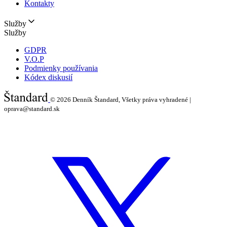
Kontakty
Služby
Služby
GDPR
V.O.P
Podmienky používania
Kódex diskusií
© 2026
Denník Štandard, Všetky práva vyhradené |
oprava@standard.sk