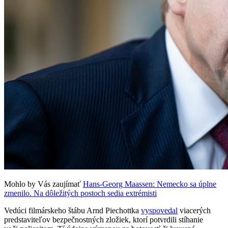
Mohlo by Vás zaujímať
Hans-Georg Maassen: Nemecko sa úplne
zmenilo. Na dôležitých postoch sedia extrémisti
Vedúci filmárskeho štábu Arnd Piechottka
vyspovedal
viacerých
predstaviteľov bezpečnostných zložiek, ktorí potvrdili stíhanie