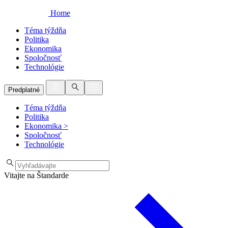
Home
Téma týždňa
Politika
Ekonomika
Spoločnosť
Technológie
Predplatné
Téma týždňa
Politika
Ekonomika
>
Spoločnosť
Technológie
Vitajte na Štandarde