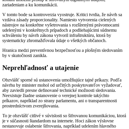
zariadeniam a ku komunikácii.
V tomto bode sa kontroverzia vyostruje. Kritici tvrdia, že návrh sa
vzdáva zásady proporcionality. Namiesto vytvorenia cielených
nástrojov na konkrétne vyšetrovania s rozšírenými právomocami
udelenými v konkrétnych prípadoch a podliehajúcimi súdnemu
schváleniu by návrh zákona vytvoril infraštruktúru, ktorá by
systematicky zhromažďovala údaje o všetkých občanoch.
Hranica medzi preventívnou bezpečnosťou a plošným sledovaním
by v skutočnosti zanikla.
Neprehľadnosť a utajenie
Obzvlášť sporné sú ustanovenia umožňujúce tajné príkazy. Podľa
návrhu by minister mohol od určitých poskytovateľov vyžadovať,
aby zaviedli presne definované technické možnosti sledovania.
Neexistuje žiadne ustanovenie o verejnej kontrole takýchto
príkazov, napríklad zo strany parlamentu, ani o transparentnosti
prostredníctvom zverejňovania.
To je obzvlášť citlivé v súvislosti so šifrovanou komunikáciou, ktorá
je v súčasnosti štandardom na internete. Hoci zákon výslovne
nestanovuje oslabenie šifrovania, napríklad udelením hlavného