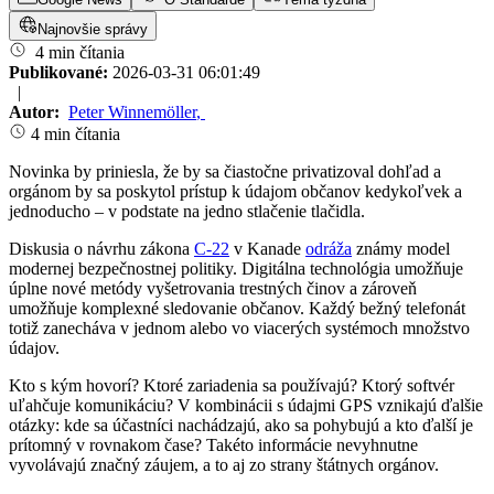
Najnovšie správy
4 min čítania
Publikované:
2026-03-31 06:01:49
|
Autor:
Peter Winnemöller
,
4 min čítania
Novinka by priniesla, že by sa čiastočne privatizoval dohľad a
orgánom by sa poskytol prístup k údajom občanov kedykoľvek a
jednoducho – v podstate na jedno stlačenie tlačidla.
Diskusia o návrhu zákona
C-22
v Kanade
odráža
známy model
modernej bezpečnostnej politiky. Digitálna technológia umožňuje
úplne nové metódy vyšetrovania trestných činov a zároveň
umožňuje komplexné sledovanie občanov. Každý bežný telefonát
totiž zanecháva v jednom alebo vo viacerých systémoch množstvo
údajov.
Kto s kým hovorí? Ktoré zariadenia sa používajú? Ktorý softvér
uľahčuje komunikáciu? V kombinácii s údajmi GPS vznikajú ďalšie
otázky: kde sa účastníci nachádzajú, ako sa pohybujú a kto ďalší je
prítomný v rovnakom čase? Takéto informácie nevyhnutne
vyvolávajú značný záujem, a to aj zo strany štátnych orgánov.