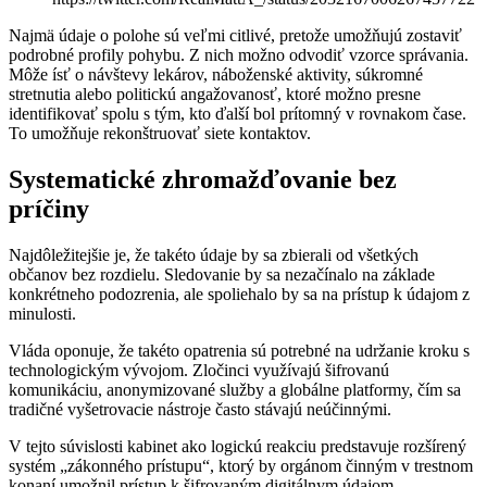
Najmä údaje o polohe sú veľmi citlivé, pretože umožňujú zostaviť
podrobné profily pohybu. Z nich možno odvodiť vzorce správania.
Môže ísť o návštevy lekárov, náboženské aktivity, súkromné
stretnutia alebo politickú angažovanosť, ktoré možno presne
identifikovať spolu s tým, kto ďalší bol prítomný v rovnakom čase.
To umožňuje rekonštruovať siete kontaktov.
Systematické zhromažďovanie bez
príčiny
Najdôležitejšie je, že takéto údaje by sa zbierali od všetkých
občanov bez rozdielu. Sledovanie by sa nezačínalo na základe
konkrétneho podozrenia, ale spoliehalo by sa na prístup k údajom z
minulosti.
Vláda oponuje, že takéto opatrenia sú potrebné na udržanie kroku s
technologickým vývojom. Zločinci využívajú šifrovanú
komunikáciu, anonymizované služby a globálne platformy, čím sa
tradičné vyšetrovacie nástroje často stávajú neúčinnými.
V tejto súvislosti kabinet ako logickú reakciu predstavuje rozšírený
systém „zákonného prístupu“, ktorý by orgánom činným v trestnom
konaní umožnil prístup k šifrovaným digitálnym údajom,