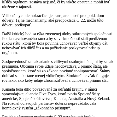
kľúča orgánom, zostáva nejasné, či by takéto opatrenia mohli byť
uložené v tajnosti.
V liberálnych demokraciách je transparentnosť predpokladom
dôvery. Tajné mechanizmy, aké predpokladá C-22, môžu túto
dôveru podkopať.
Ďalší kritický bod sa týka zmenenej úlohy súkromných spoločností.
Podľa navrhovaného rámca by sa v skutočnosti stali predĺženou
rukou štátu, ktorá by bola povinná uchovávať veľké objemy dát,
uchovávať ich dlhší čas a na požiadanie poskytovať prístup
orgánom.
Zodpovednosť za nakladanie s citlivými osobnými údajmi by sa tak
presunula. Občania svoje údaje neodovzdávajú priamo štátu, ale
spoločnostiam, ktoré sú zo zákona povinné spolupracovať. Štátny
dohľad sa tak stane menej viditeľným. Štrukturálne však funguje
rovnako, ako keby údaje zhromažďoval a uchovával priamo štát.
Kanada bola dlho považovaná za odľahlú krajinu v rámci
spravodajskej aliancie Five Eyes, ktorú tvoria Spojené štáty
americké, Spojené kráľovstvo, Kanada, Austrália a Nový Zéland.
Na rozdiel od svojich partnerov doteraz neprevádzkovala
komplexný systém „zákonného prístupu“.
Pre jeho zástancov predstavuje C-22 nevyhnutný krok k