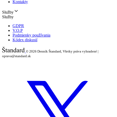
Kontakty
Služby
Služby
GDPR
V.O.P
Podmienky používania
Kódex diskusií
© 2026
Denník Štandard, Všetky práva vyhradené |
oprava@standard.sk