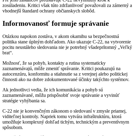
zosúladeniu. Kritici však túto zdržanlivosť považovali za zámerný a
vhodnejší štandard ochrany občianskych slobôd.
Informovanosť formuje správanie
Otázkou napokon zostáva, v akom okamihu sa bezpečnostná
politika stane úplným dohľadom. Ako ukazuje C-22, na vytvorenie
pocitu neustáleho sledovania nie je potrebný všadeprítomný „Veľký
brat“.
Možnosť, že sa pohyb, kontakty a rutina systematicky
zaznamenávajú, môže zmeniť správanie. Kritici poukazujú na
autocenzúru, konformitu a stiahnutie sa z verejnej alebo politickej
činnosti ako na dobre zdokumentované účinky takýchto systémov.
Ak jednotlivci vedia, že ich komunikácia a pohyb sú
zaznamenávané, môžu prispôsobiť svoje správanie a vyvinúť
stratégie vyhýbania sa.
C-22 nie je konvenčným zákonom o sledovaní v zmysle priamej,
viditeľnej kontroly. Napriek tomu vytvára infraštruktúru, ktorá
umožňuje komplexný dohľad tichým, technickým a preventívnym
spôsobom.