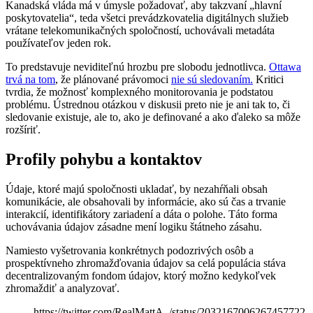
Kanadská vláda má v úmysle požadovať, aby takzvaní „hlavní
poskytovatelia“, teda všetci prevádzkovatelia digitálnych služieb
vrátane telekomunikačných spoločností, uchovávali metadáta
používateľov jeden rok.
To predstavuje neviditeľnú hrozbu pre slobodu jednotlivca.
Ottawa
trvá na tom
, že plánované právomoci
nie sú sledovaním.
Kritici
tvrdia, že možnosť komplexného monitorovania je podstatou
problému. Ústrednou otázkou v diskusii preto nie je ani tak to, či
sledovanie existuje, ale to, ako je definované a ako ďaleko sa môže
rozšíriť.
Profily pohybu a kontaktov
Údaje, ktoré majú spoločnosti ukladať, by nezahŕňali obsah
komunikácie, ale obsahovali by informácie, ako sú čas a trvanie
interakcií, identifikátory zariadení a dáta o polohe. Táto forma
uchovávania údajov zásadne mení logiku štátneho zásahu.
Namiesto vyšetrovania konkrétnych podozrivých osôb a
prospektívneho zhromažďovania údajov sa celá populácia stáva
decentralizovaným fondom údajov, ktorý možno kedykoľvek
zhromaždiť a analyzovať.
https://twitter.com/RealMattA_/status/2032167006267457722