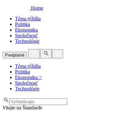
Home
Téma týždňa
Politika
Ekonomika
Spoločnosť
Technológie
Predplatné
Téma týždňa
Politika
Ekonomika
>
Spoločnosť
Technológie
Vitajte na Štandarde