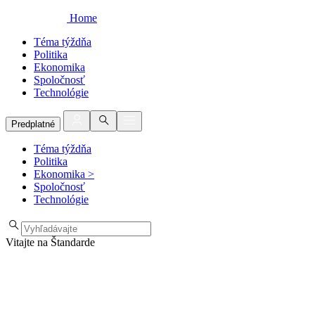
Home
Téma týždňa
Politika
Ekonomika
Spoločnosť
Technológie
Predplatné
Téma týždňa
Politika
Ekonomika
>
Spoločnosť
Technológie
Vitajte na Štandarde