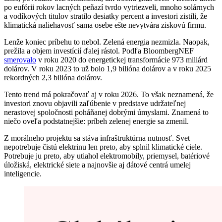
po eufórii rokov lacných peňazí tvrdo vytriezveli, mnoho solárnych
a vodíkových titulov stratilo desiatky percent a investori zistili, že
klimatická naliehavosť sama osebe ešte nevytvára ziskovú firmu.
Lenže koniec príbehu to nebol. Zelená energia nezmizla. Naopak,
prežila a objem investícií ďalej rástol. Podľa BloombergNEF
smerovalo
v roku 2020 do energetickej transformácie 973 miliárd
dolárov. V roku 2023 to už bolo 1,9 bilióna dolárov a v roku 2025
rekordných 2,3 bilióna dolárov.
Tento trend má pokračovať aj v roku 2026. To však neznamená, že
investori znovu objavili zaľúbenie v predstave udržateľnej
nerastovej spoločnosti poháňanej dobrými úmyslami. Znamená to
niečo oveľa podstatnejšie: príbeh zelenej energie sa zmenil.
Z morálneho projektu sa stáva infraštruktúrna nutnosť. Svet
nepotrebuje čistú elektrinu len preto, aby splnil klimatické ciele.
Potrebuje ju preto, aby utiahol elektromobily, priemysel, batériové
úložiská, elektrické siete a najnovšie aj dátové centrá umelej
inteligencie.