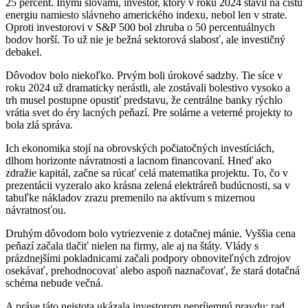
25 percent. Inými slovami, investor, ktorý v roku 2024 stavil na čistú
energiu namiesto slávneho amerického indexu, nebol len v strate.
Oproti investorovi v S&P 500 bol zhruba o 50 percentuálnych
bodov horší. To už nie je bežná sektorová slabosť, ale investičný
debakel.
Dôvodov bolo niekoľko. Prvým boli úrokové sadzby. Tie síce v
roku 2024 už dramaticky nerástli, ale zostávali bolestivo vysoko a
trh musel postupne opustiť predstavu, že centrálne banky rýchlo
vrátia svet do éry lacných peňazí. Pre solárne a veterné projekty to
bola zlá správa.
Ich ekonomika stojí na obrovských počiatočných investíciách,
dlhom horizonte návratnosti a lacnom financovaní. Hneď ako
zdražie kapitál, začne sa rúcať celá matematika projektu. To, čo v
prezentácii vyzeralo ako krásna zelená elektráreň budúcnosti, sa v
tabuľke nákladov zrazu premenilo na aktívum s mizernou
návratnosťou.
Druhým dôvodom bolo vytriezvenie z dotačnej mánie. Vyššia cena
peňazí začala tlačiť nielen na firmy, ale aj na štáty. Vlády s
prázdnejšími pokladnicami začali podpory obnoviteľných zdrojov
osekávať, prehodnocovať alebo aspoň naznačovať, že stará dotačná
schéma nebude večná.
A práve táto neistota ukázala investorom nepríjemnú pravdu: rad