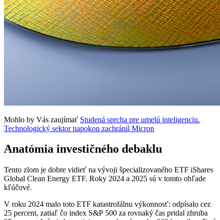
Mohlo by Vás zaujímať
Studená sprcha pre umelú inteligenciu.
Technologický sektor napokon zachránil Micron
Anatómia investičného debaklu
Tento zlom je dobre vidieť na vývoji špecializovaného ETF iShares
Global Clean Energy ETF. Roky 2024 a 2025 sú v tomto ohľade
kľúčové.
V roku 2024 malo toto ETF katastrofálnu výkonnosť: odpísalo cez
25 percent, zatiaľ čo index S&P 500 za rovnaký čas pridal zhruba