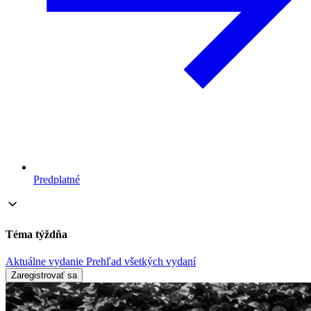
Predplatné
Téma týždňa
Aktuálne vydanie
Prehľad všetkých vydaní
Zaregistrovať sa