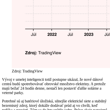
Zdroj: TradingView
Vývoj v umelej inteligencii totiž postupne ukázal, že nové dátové
centrá budú spotrebovávať obrovské množstvo elektriny. A pretože
majú bežať 24 hodín denne, nestačí len postaviť ďalšie solárne a
veterné parky.
Potrebné sú aj batériové úložiská, silnejšie elektrické siete a stabilný
bezemisný zdroj, ktorý dokáže dodávať prúd aj vo chvíli, keď
nefúka a nesvieti. Tým sa do hry vrátilo jadro. Práve akcie napojené