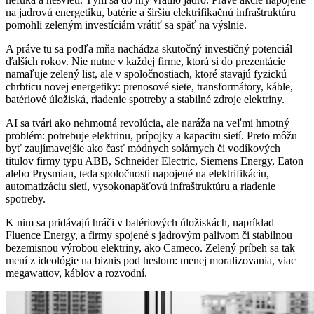
na jadrovú energetiku, batérie a širšiu elektrifikačnú infraštruktúru
pomohli zeleným investíciám vrátiť sa späť na výslnie.
A práve tu sa podľa mňa nachádza skutočný investičný potenciál
ďalších rokov. Nie nutne v každej firme, ktorá si do prezentácie
namaľuje zelený list, ale v spoločnostiach, ktoré stavajú fyzickú
chrbticu novej energetiky: prenosové siete, transformátory, káble,
batériové úložiská, riadenie spotreby a stabilné zdroje elektriny.
AI sa tvári ako nehmotná revolúcia, ale naráža na veľmi hmotný
problém: potrebuje elektrinu, prípojky a kapacitu sietí. Preto môžu
byť zaujímavejšie ako časť módnych solárnych či vodíkových
titulov firmy typu ABB, Schneider Electric, Siemens Energy, Eaton
alebo Prysmian, teda spoločnosti napojené na elektrifikáciu,
automatizáciu sietí, vysokonapäťovú infraštruktúru a riadenie
spotreby.
K nim sa pridávajú hráči v batériových úložiskách, napríklad
Fluence Energy, a firmy spojené s jadrovým palivom či stabilnou
bezemisnou výrobou elektriny, ako Cameco. Zelený príbeh sa tak
mení z ideológie na biznis pod heslom: menej moralizovania, viac
megawattov, káblov a rozvodní.