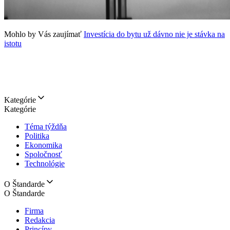
Mohlo by Vás zaujímať
Investícia do bytu už dávno nie je stávka na
istotu
Kategórie
Kategórie
Téma týždňa
Politika
Ekonomika
Spoločnosť
Technológie
O Štandarde
O Štandarde
Firma
Redakcia
Princípy