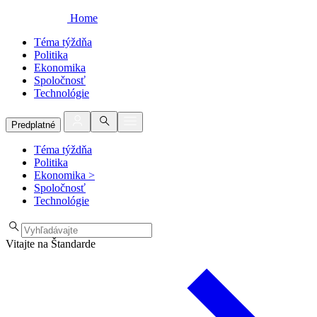
Home
Téma týždňa
Politika
Ekonomika
Spoločnosť
Technológie
Predplatné
Téma týždňa
Politika
Ekonomika
>
Spoločnosť
Technológie
Vitajte na Štandarde