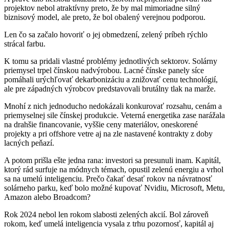
projektov nebol atraktívny preto, že by mal mimoriadne silný
biznisový model, ale preto, že bol obalený verejnou podporou.
Len čo sa začalo hovoriť o jej obmedzení, zelený príbeh rýchlo
strácal farbu.
K tomu sa pridali vlastné problémy jednotlivých sektorov. Solárny
priemysel trpel čínskou nadvýrobou. Lacné čínske panely síce
pomáhali urýchľovať dekarbonizáciu a znižovať cenu technológií,
ale pre západných výrobcov predstavovali brutálny tlak na marže.
Mnohí z nich jednoducho nedokázali konkurovať rozsahu, cenám a
priemyselnej sile čínskej produkcie. Veterná energetika zase narážala
na drahšie financovanie, vyššie ceny materiálov, oneskorené
projekty a pri offshore vetre aj na zle nastavené kontrakty z doby
lacných peňazí.
A potom prišla ešte jedna rana: investori sa presunuli inam. Kapitál,
ktorý rád surfuje na módnych témach, opustil zelenú energiu a vrhol
sa na umelú inteligenciu. Prečo čakať desať rokov na návratnosť
solárneho parku, keď bolo možné kupovať Nvidiu, Microsoft, Metu,
Amazon alebo Broadcom?
Rok 2024 nebol len rokom slabosti zelených akcií. Bol zároveň
rokom, keď umelá inteligencia vysala z trhu pozornosť, kapitál aj