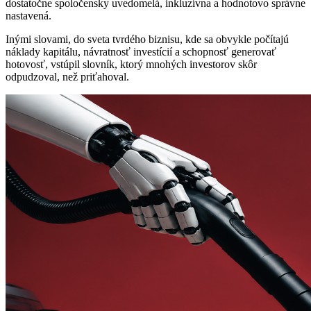
dostatočne spoločensky uvedomelá, inkluzívna a hodnotovo správne
nastavená.
Inými slovami, do sveta tvrdého biznisu, kde sa obvykle počítajú
náklady kapitálu, návratnosť investícií a schopnosť generovať
hotovosť, vstúpil slovník, ktorý mnohých investorov skôr
odpudzoval, než priťahoval.