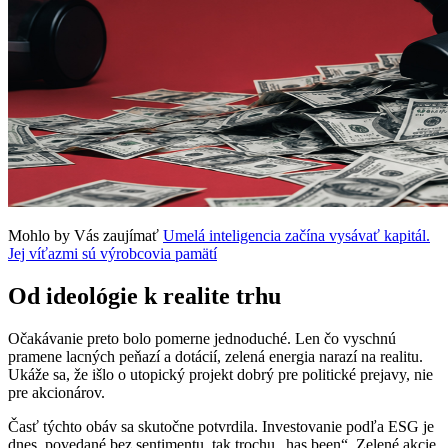
Mohlo by Vás zaujímať
Umelá inteligencia začína vysávať kapitál.
Jej víťazmi sú výrobcovia pamätí
Od ideológie k realite trhu
Očakávanie preto bolo pomerne jednoduché. Len čo vyschnú
pramene lacných peňazí a dotácií, zelená energia narazí na realitu.
Ukáže sa, že išlo o utopický projekt dobrý pre politické prejavy, nie
pre akcionárov.
Časť týchto obáv sa skutočne potvrdila. Investovanie podľa ESG je
dnes, povedané bez sentimentu, tak trochu „has been“. Zelené akcie