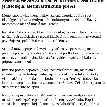
Zelené akcie zažívajú reštart. Kľúčom k zisku už nie
je ideológia, ale infraštruktúra pre AI
Menej cnosti, viac megawattov. Zelená energia opúšťa svet
ideológie a stáva sa tvrdým infraštruktúrnym biznisom. Hlavným
motorom je hladná umelá inteligencia.
Investovať do odvetví, ktoré nesú ideologickú nálepku alebo stoja
na štátnych dotáciách, sa medzi klasickými liberálnymi investormi
považuje za spoľahlivú cestu do problémov.
Štát má totiž nepríjemný zvyk ohýbať trhové prostredie, meniť
pravidlá počas hry a vytvárať víťaza nie podľa kvality biznisového
modelu, ale podľa toho, kto sa včas vojde do správnej kolónky
pripravovaného zákona.
Investor potom nepotrebuje len rozumieť produktu, maržiam a
súvahe firmy. Potrebuje vedieť aj to, odkiaľ práve fúka politický
vietor, aká technológia bude budúci rok označená za strategickú a
ktorá sa, naopak, ocitne na zozname hriešnikov. Zelená energia mala
dlho presne túto nálepku.
Navyše ju posilnila éra ESG, keď sa investičná analýza začala
miestami nebezpečne podobať morálnemu vysväteniu. Popri
emisiách a energetickej účinnosti sa začalo riešiť aj to, či je firma