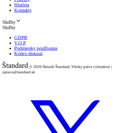
História
Kontakty
Služby
Služby
GDPR
V.O.P
Podmienky používania
Kódex diskusií
© 2026
Denník Štandard, Všetky práva vyhradené |
oprava@standard.sk