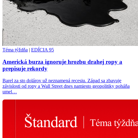
Téma týždňa
|
EDÍCIA 95
Americká burza ignoruje hrozbu drahej ropy a
prepisuje rekordy
Barel za sto dolárov už neznamená recesiu. Západ sa zbavuje
závislosti od ropy a Wall Street dnes namiesto geopolitiky poháňa
umel…