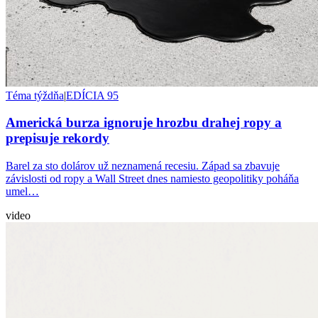
Téma týždňa
|
EDÍCIA 95
Americká burza ignoruje hrozbu drahej ropy a
prepisuje rekordy
Barel za sto dolárov už neznamená recesiu. Západ sa zbavuje
závislosti od ropy a Wall Street dnes namiesto geopolitiky poháňa
umel…
video