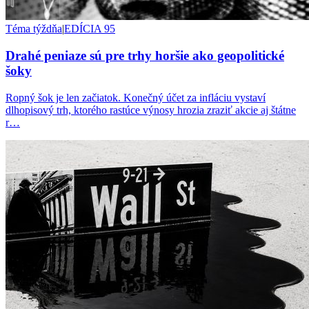
Téma týždňa
|
EDÍCIA 95
Drahé peniaze sú pre trhy horšie ako geopolitické
šoky
Ropný šok je len začiatok. Konečný účet za infláciu vystaví
dlhopisový trh, ktorého rastúce výnosy hrozia zraziť akcie aj štátne
r…