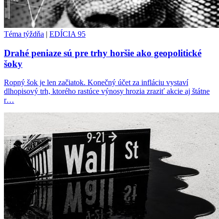
Téma týždňa
|
EDÍCIA 95
Drahé peniaze sú pre trhy horšie ako geopolitické
šoky
Ropný šok je len začiatok. Konečný účet za infláciu vystaví
dlhopisový trh, ktorého rastúce výnosy hrozia zraziť akcie aj štátne
r…