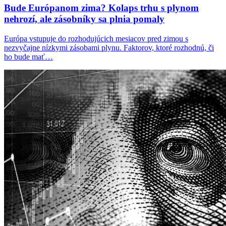
Bude Európanom zima? Kolaps trhu s plynom
nehrozí, ale zásobníky sa plnia pomaly
Európa vstupuje do rozhodujúcich mesiacov pred zimou s
nezvyčajne nízkymi zásobami plynu. Faktorov, ktoré rozhodnú, či
ho bude mať…