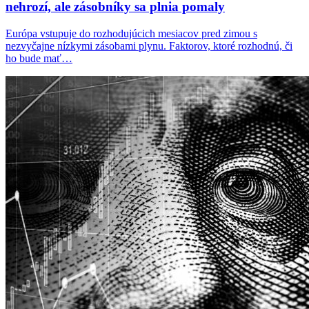
nehrozí, ale zásobníky sa plnia pomaly
Európa vstupuje do rozhodujúcich mesiacov pred zimou s
nezvyčajne nízkymi zásobami plynu. Faktorov, ktoré rozhodnú, či
ho bude mať…