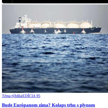
Téma týždňa
|
EDÍCIA 95
Bude Európanom zima? Kolaps trhu s plynom