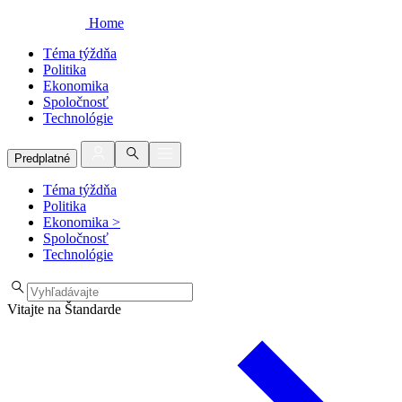
Home
Téma týždňa
Politika
Ekonomika
Spoločnosť
Technológie
Predplatné
Téma týždňa
Politika
Ekonomika
>
Spoločnosť
Technológie
Vitajte na Štandarde