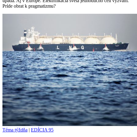
upadá. Aj v Európe. Elektrifikácia sveta jednoducho čelí výzvam.
Príde obrat k pragmatizmu?
Téma týždňa
|
EDÍCIA 95