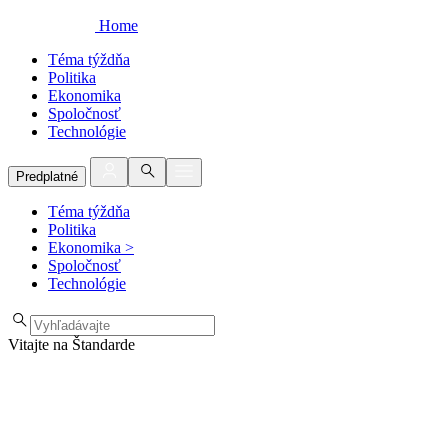
Home
Téma týždňa
Politika
Ekonomika
Spoločnosť
Technológie
Predplatné
Téma týždňa
Politika
Ekonomika
>
Spoločnosť
Technológie
Vitajte na Štandarde