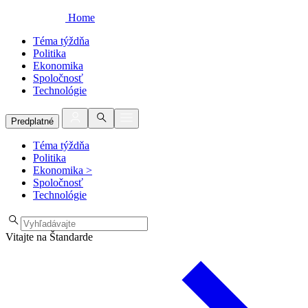
Home
Téma týždňa
Politika
Ekonomika
Spoločnosť
Technológie
Predplatné
Téma týždňa
Politika
Ekonomika
>
Spoločnosť
Technológie
Vitajte na Štandarde