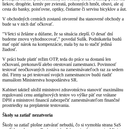
liekov, drogérie, krmív pre zvieratá, pohonných hmôt, obuvi, ale aj
cesta do banky, poisťovne, optiky, čistiarne či servisu bicyklov a áut.
V obchodných centrách zostanú otvorené iba stanovené obchody a
bude sa v nich dať očkovať.
"Všetci si želáme a dúfame, že sa situácia zlepší. O desať dní
budeme znovu vyhodnocovať," povedal Sulík. Podnikatelia budú
mať opäť nárok na kompenzácie, mala by na to stačiť jediná
žiadosť.
V práci bude platiť režim OTP, teda do práce sa dostanú len
očkovaní, prekonavší alebo otestovaní zamestnanci. Povinnosť
testovať neočkovaných zostáva na zamestnávateľoch raz za sedem
dní. Firmy sa pri testovaní svojich zamestnancov budú riadiť
manuálom Ministerstva hospodárstva SR.
Kabinet taktiež uložil ministrovi zdravotníctva stanoviť maximálnu
regulovanú cenu antigénových testov vo výške päť eur vrátane
DPH a ministrovi financií zabezpečiť zamestnávateľom finančné
prostriedky na preplatenie testovania.
Školy sa zatiaľ nezatvoria
Školy sa zatiaľ plošne zatvárať nebudú, čo si vymohla strana SaS