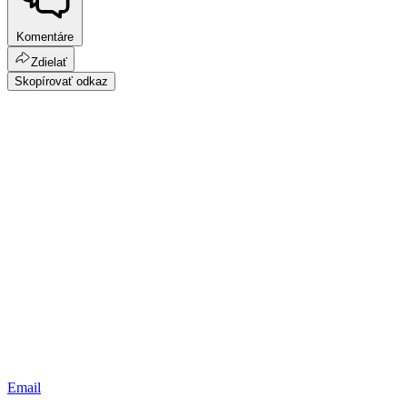
Komentáre
Zdielať
Skopírovať odkaz
Email