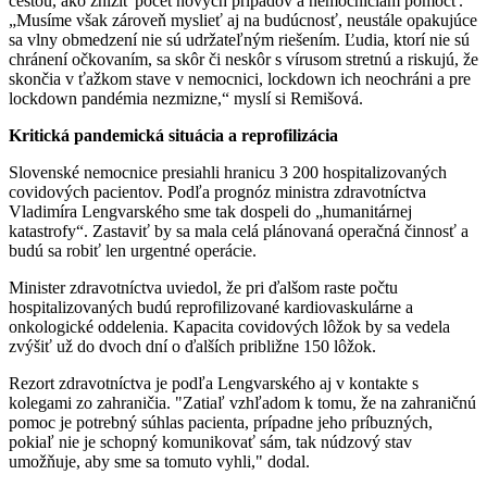
cestou, ako znížiť počet nových prípadov a nemocniciam pomôcť.
„Musíme však zároveň myslieť aj na budúcnosť, neustále opakujúce
sa vlny obmedzení nie sú udržateľným riešením. Ľudia, ktorí nie sú
chránení očkovaním, sa skôr či neskôr s vírusom stretnú a riskujú, že
skončia v ťažkom stave v nemocnici, lockdown ich neochráni a pre
lockdown pandémia nezmizne,“ myslí si Remišová.
Kritická pandemická situácia
a reprofilizácia
Slovenské nemocnice presiahli hranicu 3 200 hospitalizovaných
covidových pacientov. Podľa prognóz ministra zdravotníctva
Vladimíra Lengvarského sme tak dospeli do „humanitárnej
katastrofy“. Zastaviť by sa mala celá plánovaná operačná činnosť a
budú sa robiť len urgentné operácie.
Minister zdravotníctva uviedol, že pri ďalšom raste počtu
hospitalizovaných budú reprofilizované kardiovaskulárne a
onkologické oddelenia. Kapacita covidových lôžok by sa vedela
zvýšiť už do dvoch dní o ďalších približne 150 lôžok.
Rezort zdravotníctva je podľa Lengvarského aj v kontakte s
kolegami zo zahraničia. "Zatiaľ vzhľadom k tomu, že na zahraničnú
pomoc je potrebný súhlas pacienta, prípadne jeho príbuzných,
pokiaľ nie je schopný komunikovať sám, tak núdzový stav
umožňuje, aby sme sa tomuto vyhli," dodal.