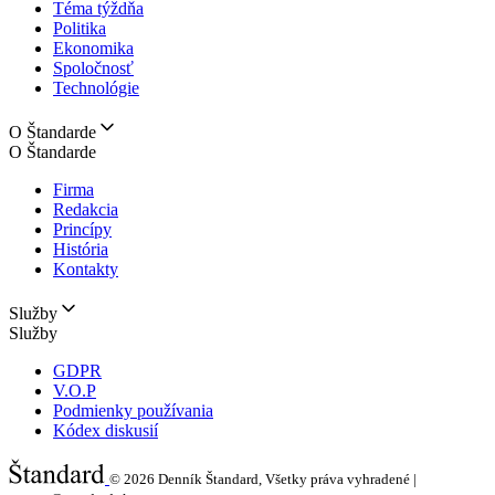
Téma týždňa
Politika
Ekonomika
Spoločnosť
Technológie
O Štandarde
O Štandarde
Firma
Redakcia
Princípy
História
Kontakty
Služby
Služby
GDPR
V.O.P
Podmienky používania
Kódex diskusií
© 2026
Denník Štandard, Všetky práva vyhradené |