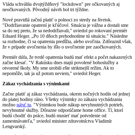
Vláda schválila dvojtýždňový "lockdown" pre očkovaných aj
neočkovaných. Pôvodný návrh bol tri týždne.
Nové pravidlá začnú platiť o polnoci zo stredy na štvrtok.
"Dodržiavanie opatrení je kľúčové. Situácia je vážna a dostali sme
sa do nej preto, že sa nedodržiavali," uviedol po rokovaní premiér
Eduard Heger. „Po 10 dňoch prehodnotíme tú situáciu." Následne
sa rozhodne, či sa opatrenia predĺžia, alebo uvoľnia. Zdôraznil však,
že v prípade uvoľnenia by išlo o uvoľnenie pre zaočkovaných.
Premiér dúfa, že tvrdé opatrenia budú mať efekt a počet nakazených
začne klesať. "V Rakúsku dnes majú povolené bohoslužby a
otvorené školy. My sme urobili ešte striktnejší režim. Ak to
nepomôže, tak ja už potom neviem," uviedol Heger.
Zákaz vychádzania s výnimkami
Začne platiť aj zákaz vychádzania, okrem nočných hodín od jednej
do piatej hodiny ráno. Všetky výnimky zo zákazu vychádzania
možno
nájsť tu
. "Výnimkou bude nákup nevyhnutných potrieb,
nevyhnutné služby. Dôrazne odporúčame home office. Tí, ktorí
budú chodiť do práce, budú musieť mať potvrdenie od
zamestnávateľa," uviedol minister zdravotníctva Vladimír
Lengvarský.