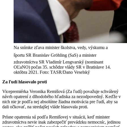
Na snímke zľava minister školstva, vedy, výskumu a
športu SR Branislav Gröhling (SaS) a minister
zdravotníctva SR Vladimír Lengvarský (nominant
OĽaNO) počas 35. schôdze vlády SR v Bratislave 14.
októbra 2021. Foto: TASR/Dano Veselský
Za ľudí hlasovalo proti
Vicepremiérka Veronika Remišová (Za ľudí) považuje schválený
návrh opatrení z dlhodobého hľadiska za nezodpovedný. Keďže v
nich nie je podľa nej absolútne žiadna motivácia pre ľudí, aby sa
dali očkovať, na stredajšej vláde hlasovala proti.
Prísne opatrenia sú podľa Remišovej v situácii, keď minister
zdravotníctva nevie inak zabezpečiť prevádzku nemocníc, jedinou