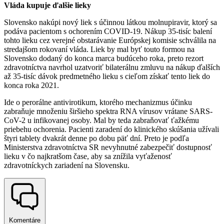
Vláda kupuje ďalšie lieky
Slovensko nakúpi nový liek s účinnou látkou molnupiravir, ktorý sa
podáva pacientom s ochorením COVID-19. Nákup 35-tisíc balení
tohto lieku cez verejné obstarávanie Európskej komisie schválila na
stredajšom rokovaní vláda. Liek by mal byť touto formou na
Slovensko dodaný do konca marca budúceho roka, preto rezort
zdravotníctva navrhol uzatvoriť bilaterálnu zmluvu na nákup ďalších
až 35-tisíc dávok predmetného lieku s cieľom získať tento liek do
konca roka 2021.
Ide o perorálne antivirotikum, ktorého mechanizmus účinku
zabraňuje množeniu širšieho spektra RNA vírusov vrátane SARS-
CoV-2 u infikovanej osoby. Mal by teda zabraňovať ťažkému
priebehu ochorenia. Pacienti zaradení do klinického skúšania užívali
štyri tablety dvakrát denne po dobu päť dní. Preto je podľa
Ministerstva zdravotníctva SR nevyhnutné zabezpečiť dostupnosť
lieku v čo najkratšom čase, aby sa znížila vyťaženosť
zdravotníckych zariadení na Slovensku.
Komentáre