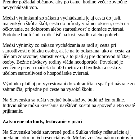
Premiér požiadal občanov, aby po ôsmej hodine večer zbytočne
nevychádzali von.
Medzi výnimkami zo zákazu vychádzania je aj cesta do jaslí,
materských škôl a škôl, cesta do prírody v rámci okresu, cesta na
očkovanie, za doktorom alebo starostlivosť o domáce zvieratá.
Podobne budú ľudia môcť ísť na krst, svadbu alebo pohreb.
Medzi výnimky zo zákazu vychádzania sa radí aj cesta pri
starostlivosti o blízku osobu, ak je na to odkázaná, ako aj cesta za
účelom zdravotnej starostlivosti, a to platí aj pre doprovod blízkej
osoby. Bežné návštevy rodiny vláda neodporúča. Povolené je
venčenie psov a mačiek do 500 metrov od bydliska a cesta za
účelom starostlivosti o hospodárske zvieratá.
Výnimka platí aj pri vycestovaní do zahraničia a späť pri návrate zo
zahraničia, prípadne pri ceste na vysokú školu.
Na Slovensku sa rušia verejné bohoslužby, budú už len online.
Individuálne môžu kresťania navštíviť kostol na spoveď alebo sväté
prijímanie.
Zatvorené obchody, testovanie v práci
Na Slovensku budú zatvorené podľa Sulíka všetky reštaurácie aj
predajne, okrem tých esenciálnych. Možný zostáva nákup potravín,