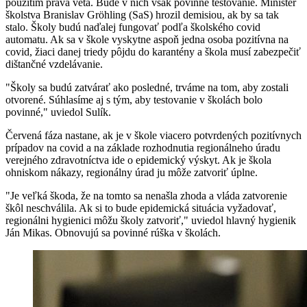
použitím práva veta. Bude v nich však povinné testovanie. Minister
školstva Branislav Gröhling (SaS) hrozil demisiou, ak by sa tak
stalo. Školy budú naďalej fungovať podľa školského covid
automatu. Ak sa v škole vyskytne aspoň jedna osoba pozitívna na
covid, žiaci danej triedy pôjdu do karantény a škola musí zabezpečiť
dištančné vzdelávanie.
"Školy sa budú zatvárať ako posledné, trváme na tom, aby zostali
otvorené. Súhlasíme aj s tým, aby testovanie v školách bolo
povinné," uviedol Sulík.
Červená fáza nastane, ak je v škole viacero potvrdených pozitívnych
prípadov na covid a na základe rozhodnutia regionálneho úradu
verejného zdravotníctva ide o epidemický výskyt. Ak je škola
ohniskom nákazy, regionálny úrad ju môže zatvoriť úplne.
"Je veľká škoda, že na tomto sa nenašla zhoda a vláda zatvorenie
škôl neschválila. Ak si to bude epidemická situácia vyžadovať,
regionálni hygienici môžu školy zatvoriť," uviedol hlavný hygienik
Ján Mikas. Obnovujú sa povinné rúška v školách.