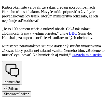
Kritici okamžite varovali, že zákaz predaja spôsobí rozmach
čierneho trhu s tabakom. Navyše môže pripraviť o živobytie
prevádzkovateľov trafík, ktorým ministerstvo odkázalo, že ich
neplánuje odškodňovať.
„Je to 100 percent teórie a nulový obsah. Čaká nás nárast
zločinnosti. Gangy vyplnia priestor,“ cituje
BBC
Sunnyho
Kaushala, zástupcu asociácie vlastníkov malých obchodov.
Ministerka zdravotníctva sľubuje dôkladný systém vynucovania
zákazu, ktorý podľa nej zabráni vzniku čierneho trhu. „Budeme to
musieť vynucovať. Na hraniciach aj vnútri,“
uzavrela ministerka
.
Komentáre
Zdielať
Skopírovať odkaz