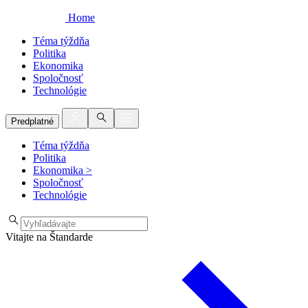
Home
Téma týždňa
Politika
Ekonomika
Spoločnosť
Technológie
Predplatné
Téma týždňa
Politika
Ekonomika
>
Spoločnosť
Technológie
Vitajte na Štandarde