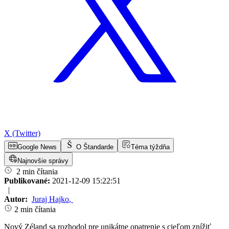
X (Twitter)
Google News
O Štandarde
Téma týždňa
Najnovšie správy
2 min čítania
Publikované:
2021-12-09 15:22:51
|
Autor:
Juraj Hajko
,
2 min čítania
Nový Zéland sa rozhodol pre unikátne opatrenie s cieľom znížiť