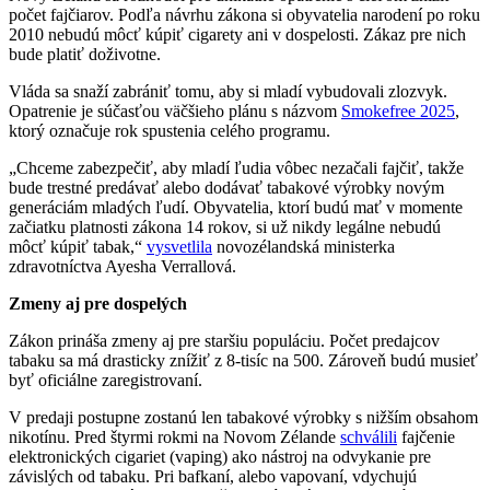
počet fajčiarov. Podľa návrhu zákona si obyvatelia narodení po roku
2010 nebudú môcť kúpiť cigarety ani v dospelosti. Zákaz pre nich
bude platiť doživotne.
Vláda sa snaží zabrániť tomu, aby si mladí vybudovali zlozvyk.
Opatrenie je súčasťou väčšieho plánu s názvom
Smokefree 2025
,
ktorý označuje rok spustenia celého programu.
„Chceme zabezpečiť, aby mladí ľudia vôbec nezačali fajčiť, takže
bude trestné predávať alebo dodávať tabakové výrobky novým
generáciám mladých ľudí. Obyvatelia, ktorí budú mať v momente
začiatku platnosti zákona 14 rokov, si už nikdy legálne nebudú
môcť kúpiť tabak,“
vysvetlila
novozélandská ministerka
zdravotníctva Ayesha Verrallová.
Zmeny aj pre dospelých
Zákon prináša zmeny aj pre staršiu populáciu. Počet predajcov
tabaku sa má drasticky znížiť z 8-tisíc na 500. Zároveň budú musieť
byť oficiálne zaregistrovaní.
V predaji postupne zostanú len tabakové výrobky s nižším obsahom
nikotínu. Pred štyrmi rokmi na Novom Zélande
schválili
fajčenie
elektronických cigariet (vaping) ako nástroj na odvykanie pre
závislých od tabaku. Pri bafkaní, alebo vapovaní, vdychujú