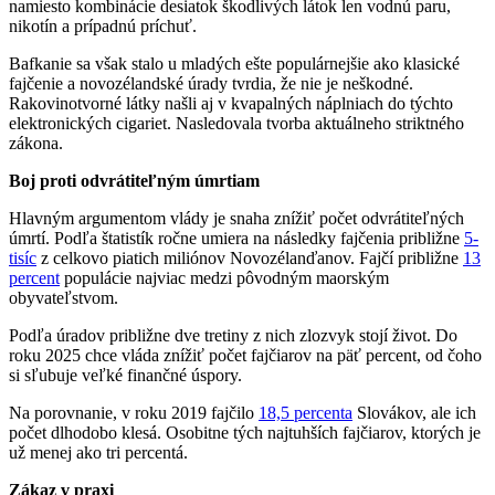
namiesto kombinácie desiatok škodlivých látok len vodnú paru,
nikotín a prípadnú príchuť.
Bafkanie sa však stalo u mladých ešte populárnejšie ako klasické
fajčenie a novozélandské úrady tvrdia, že nie je neškodné.
Rakovinotvorné látky našli aj v kvapalných náplniach do týchto
elektronických cigariet. Nasledovala tvorba aktuálneho striktného
zákona.
Boj proti odvrátiteľným úmrtiam
Hlavným argumentom vlády je snaha znížiť počet odvrátiteľných
úmrtí. Podľa štatistík ročne umiera na následky fajčenia približne
5-
tisíc
z celkovo piatich miliónov Novozélanďanov. Fajčí približne
13
percent
populácie najviac medzi pôvodným maorským
obyvateľstvom.
Podľa úradov približne dve tretiny z nich zlozvyk stojí život. Do
roku 2025 chce vláda znížiť počet fajčiarov na päť percent, od čoho
si sľubuje veľké finančné úspory.
Na porovnanie, v roku 2019 fajčilo
18,5 percenta
Slovákov, ale ich
počet dlhodobo klesá. Osobitne tých najtuhších fajčiarov, ktorých je
už menej ako tri percentá.
Zákaz v praxi