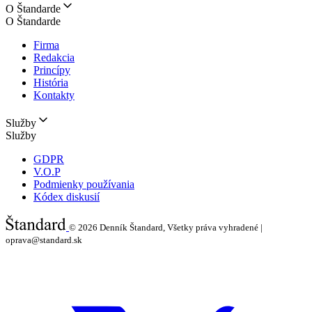
O Štandarde
O Štandarde
Firma
Redakcia
Princípy
História
Kontakty
Služby
Služby
GDPR
V.O.P
Podmienky používania
Kódex diskusií
© 2026
Denník Štandard, Všetky práva vyhradené |
oprava@standard.sk