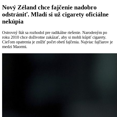
Nový Zéland chce fajčenie nadobro
odstrániť. Mladí si už cigarety oficiálne
nekúpia
Ostrovný štát sa rozhodol pre radikálne riešenie. Narodeným po
roku 2010 chce doživotne zakázať, aby si mohli kúpiť cigarety.
Cieľom opatrenia je znížiť počet obetí fajčenia. Najviac fajčiarov je
medzi Maormi.