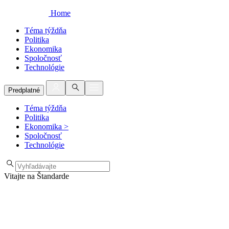
Home
Téma týždňa
Politika
Ekonomika
Spoločnosť
Technológie
Predplatné
Téma týždňa
Politika
Ekonomika
>
Spoločnosť
Technológie
Vitajte na Štandarde