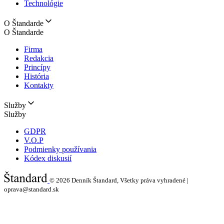
Technológie
O Štandarde
O Štandarde
Firma
Redakcia
Princípy
História
Kontakty
Služby
Služby
GDPR
V.O.P
Podmienky používania
Kódex diskusií
© 2026
Denník Štandard, Všetky práva vyhradené |
oprava@standard.sk