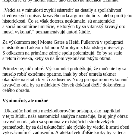
„Vedci sa v minulosti zvykli sústrediť na detaily a spoľahlivosť
stredovekých opisov krvavého orla argumentujúc za alebo proti jeho
historickosti. Čo sa však doteraz neskúmalo, sú anatomické
a sociálnokultúrne limitácie, v ktorých by sa vikinský krvavý orol
musel vykonať,“ poznamenávajú autori štúdie.
Za výskumom stojí Monte Gates a Heidi Fullerová v spolupráci
s historikom Lukeom Johnom Murphym z Islandskej univerzity.
S odkazom na primárne zdroje spolu polemizujú, čo by sa stalo
s telom človeka, keby sa na ňom vykonával takýto obrad.
Prirodzene, nič dobré. Výskumníci podotýkajú, že mučenie by sa
muselo robiť extrémne opatrne, inak by obeť umrela takmer
okamžite na stratu krvi či zadusenie. No aj pri opatrnom vykonaní
krvavého orla by sa máloktorý človek dokázal dožiť dokončenia
celého obradu.
Výnimočné, ale možné
„Ukazujúc hodnotu medziodborového prístupu, ako napríklad
v tejto štúdii, naša anatomická analýza naznačuje, že aj plný obraz
krvavého orla, ako sa spomína v existujúcich stredovekých
prameňoch, by sa dal uskutočniť, ale rýchlo by viedol k smrti obeti
vykrvácaním či zadusením. A akékoľvek ďalšie kroky by sa teda