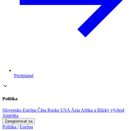
Predplatné
Politika
Slovensko
Európa
Čína
Rusko
USA
Ázia
Afrika a Blízky východ
Amerika
Zaregistrovať sa
Politika
|
Európa