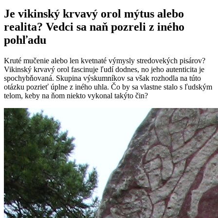
Je vikinský krvavý orol mýtus alebo
realita? Vedci sa naň pozreli z iného
pohľadu
Kruté mučenie alebo len kvetnaté výmysly stredovekých pisárov?
Vikinský krvavý orol fascinuje ľudí dodnes, no jeho autenticita je
spochybňovaná. Skupina výskumníkov sa však rozhodla na túto
otázku pozrieť úplne z iného uhla. Čo by sa vlastne stalo s ľudským
telom, keby na ňom niekto vykonal takýto čin?