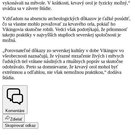
vykonávali na mŕtvole. V krátkosti, krvavý orol je fyzicky možný,“
uvádza sa v závere štúdie.
Vzhľadom na absenciu archeologických dôkazov je ťažké posúdiť,
čo sa vlastne mohlo považovať za krvavého orla, pokiaľ ho
Vikingovia skutočne robili. Vedci však podotýkajú, že prítomnosť
takejto praktiky v najvyšších stupňoch severskej spoločnosti je
možná.
„Porovnateľné dôkazy zo severskej kultúry v dobe Vikingov vo
všeobecnosti naznačujú, že výrazné mrzačenie živých i mŕtvych
ľudských tiel vrátane násilných a rituálnych popráv sa skutočne
odohrávalo. Preto sa domnievame, že krvavý orol mohol byť
extrémnou a odľahlou, nie však nemožnou praktikou,“ dodáva
štúdia.
Komentáre
Zdielať
Skopírovať odkaz