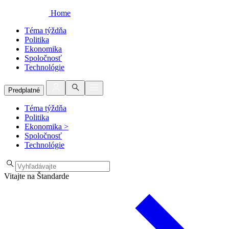
Home
Téma týždňa
Politika
Ekonomika
Spoločnosť
Technológie
Predplatné
Téma týždňa
Politika
Ekonomika
>
Spoločnosť
Technológie
Vitajte na Štandarde