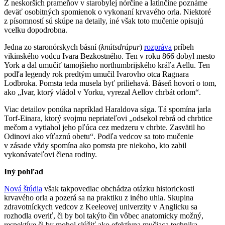
Z neskorších prameňov v starobylej nórčine a latinčine poznáme
deväť osobitných spomienok o vykonaní krvavého orla. Niektoré
z písomností sú skúpe na detaily, iné však toto mučenie opisujú
vcelku dopodrobna.
Jedna zo staronórskych básní (
knútsdrápur
)
rozpráva
príbeh
vikinského vodcu Ivara Bezkostného. Ten v roku 866 dobyl mesto
York a dal umučiť tamojšieho northumbrijského kráľa Aellu. Ten
podľa legendy rok predtým umučil Ivarovho otca Ragnara
Lodbroka. Pomsta teda musela byť priliehavá. Báseň hovorí o tom,
ako „Ivar, ktorý vládol v Yorku, vyrezal Aellov chrbát orlom“.
Viac detailov ponúka napríklad Haraldova sága. Tá spomína jarla
Torf-Einara, ktorý svojmu nepriateľovi „odsekol rebrá od chrbtice
mečom a vytiahol jeho pľúca cez medzeru v chrbte. Zasvätil ho
Odinovi ako víťaznú obetu“. Podľa vedcov sa toto mučenie
v zásade vždy spomína ako pomsta pre niekoho, kto zabil
vykonávateľovi člena rodiny.
Iný pohľad
Nová štúdia
však takpovediac obchádza otázku historickosti
krvavého orla a pozerá sa na praktiku z iného uhla. Skupina
zdravotníckych vedcov z Keeleovej univerzity v Anglicku sa
rozhodla overiť, či by bol takýto čin vôbec anatomicky možný,
respektíve či by mohol slúžiť ako efektívna mučiaca technika.