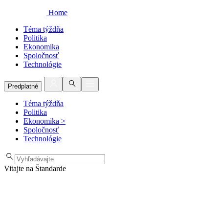
Home
Téma týždňa
Politika
Ekonomika
Spoločnosť
Technológie
Predplatné
Téma týždňa
Politika
Ekonomika
>
Spoločnosť
Technológie
Vitajte na Štandarde