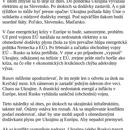
V istom zmysle sa to deje už dnes. Do pondelka Ukrajina vyvážala
elektrinu aj na Slovensko. Po útokoch sa dodávky zastavili. A o pár
týždňov to môže byť presne opačne: Ukrajina požiada štáty Únie o
solidaritu a núdzové dodávky energií. Pod najväčším tlakom budú
susedné štáty. Poľsko, Slovensko, Maďarsko.
V čase energetickej krízy v Európe to bude, samozrejme, problém.
Už pred vojnou EÚ narážala na nedostatok elektriny a na
obmedzené dodávky plynu (bola za tým prevažne hlúpa energetická
politika Nemecka a EÚ). Po februári a začiatku obchodnej vojny
EÚ – Rusko sa kríza prehĺbila. V zime a po prípadnom „vypnutí“
Ukrajiny, odkázanej na infúzie z EÚ, zrejme príde niečo horšie ako
kríza, na čo ešte v ekonomických lexikónoch chýba adekvátny
výraz.
Rusov môžeme upodozrievať, že im nejde len o odvetu za útok na
Kerčský most. Ich zámerom je zariadiť jedným úderom dve veci.
Chaos na Ukrajine. A drastický nedostatok energií a infláciu v
Európe, ktorá Rusku vyhlásila sankčnú (obchodnú) vojnu.
Tieto následky sú dnes, po útokoch na ukrajinskú infraštruktúru,
takmer isté. Otázny ostáva len rozsah. Ak sa stupňovanie konfliktu
podarí moderovať, rátať by sme mohli aspoň s obmedzenými
dodávkami plynu pre Ukrajinu aj Európu. Aby nepadol priemysel.
Ak sa konflikt vystupňuje nadoraz, Ukrajina (alebo Rusko) tranzit