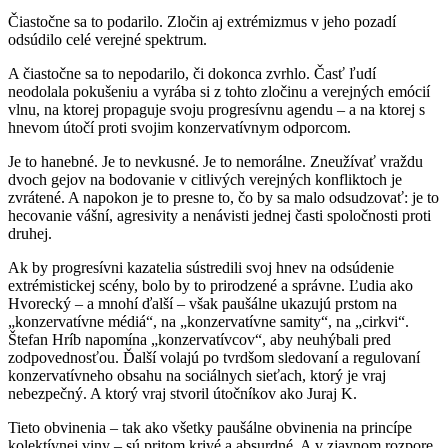
Čiastočne sa to podarilo. Zločin aj extrémizmus v jeho pozadí
odsúdilo celé verejné spektrum.
A čiastočne sa to nepodarilo, či dokonca zvrhlo. Časť ľudí
neodolala pokušeniu a vyrába si z tohto zločinu a verejných emócií
vlnu, na ktorej propaguje svoju progresívnu agendu – a na ktorej s
hnevom útočí proti svojim konzervatívnym odporcom.
Je to hanebné. Je to nevkusné. Je to nemorálne. Zneužívať vraždu
dvoch gejov na bodovanie v citlivých verejných konfliktoch je
zvrátené. A napokon je to presne to, čo by sa malo odsudzovať: je to
hecovanie vášní, agresivity a nenávisti jednej časti spoločnosti proti
druhej.
Ak by progresívni kazatelia sústredili svoj hnev na odsúdenie
extrémistickej scény, bolo by to prirodzené a správne. Ľudia ako
Hvorecký – a mnohí ďalší – však paušálne ukazujú prstom na
„konzervatívne médiá“, na „konzervatívne samity“, na „cirkvi“.
Štefan Hríb napomína „konzervatívcov“, aby neuhýbali pred
zodpovednosťou. Ďalší volajú po tvrdšom sledovaní a regulovaní
konzervatívneho obsahu na sociálnych sieťach, ktorý je vraj
nebezpečný. A ktorý vraj stvoril útočníkov ako Juraj K.
Tieto obvinenia – tak ako všetky paušálne obvinenia na princípe
kolektívnej viny – sú pritom krivé a absurdné. A v zjavnom rozpore