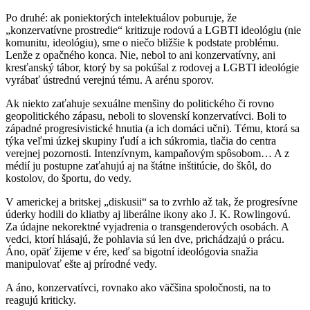
Po druhé: ak poniektorých intelektuálov poburuje, že
„konzervatívne prostredie“ kritizuje rodovú a LGBTI ideológiu (nie
komunitu, ideológiu), sme o niečo bližšie k podstate problému.
Lenže z opačného konca. Nie, nebol to ani konzervatívny, ani
kresťanský tábor, ktorý by sa pokúšal z rodovej a LGBTI ideológie
vyrábať ústrednú verejnú tému. A arénu sporov.
Ak niekto zaťahuje sexuálne menšiny do politického či rovno
geopolitického zápasu, neboli to slovenskí konzervatívci. Boli to
západné progresivistické hnutia (a ich domáci učni). Tému, ktorá sa
týka veľmi úzkej skupiny ľudí a ich súkromia, tlačia do centra
verejnej pozornosti. Intenzívnym, kampaňovým spôsobom… A z
médií ju postupne zaťahujú aj na štátne inštitúcie, do škôl, do
kostolov, do športu, do vedy.
V americkej a britskej „diskusii“ sa to zvrhlo až tak, že progresívne
úderky hodili do kliatby aj liberálne ikony ako J. K. Rowlingovú.
Za údajne nekorektné vyjadrenia o transgenderových osobách. A
vedci, ktorí hlásajú, že pohlavia sú len dve, prichádzajú o prácu.
Áno, opäť žijeme v ére, keď sa bigotní ideológovia snažia
manipulovať ešte aj prírodné vedy.
A áno, konzervatívci, rovnako ako väčšina spoločnosti, na to
reagujú kriticky.