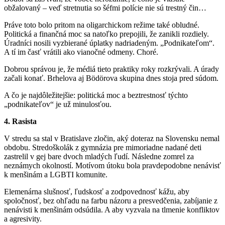
obžalovaný – veď stretnutia so šéfmi polície nie sú trestný čin…
Práve toto bolo pritom na oligarchickom režime také obludné.
Politická a finančná moc sa natoľko prepojili, že zanikli rozdiely.
Úradníci nosili vyzbierané úplatky nadriadeným. „Podnikateľom“.
A tí im časť vrátili ako vianočné odmeny. Choré.
Dobrou správou je, že médiá tieto praktiky roky rozkrývali. A úrady
začali konať. Brhelova aj Bödörova skupina dnes stoja pred súdom.
A čo je najdôležitejšie: politická moc a beztrestnosť týchto
„podnikateľov“ je už minulosťou.
4. Rasista
V stredu sa stal v Bratislave zločin, aký doteraz na Slovensku nemal
obdobu. Stredoškolák z gymnázia pre mimoriadne nadané deti
zastrelil v gej bare dvoch mladých ľudí. Následne zomrel za
neznámych okolností. Motívom útoku bola pravdepodobne nenávisť
k menšinám a LGBTI komunite.
Elemenárna slušnosť, ľudskosť a zodpovednosť kážu, aby
spoločnosť, bez ohľadu na farbu názoru a presvedčenia, zabíjanie z
nenávisti k menšinám odsúdila. A aby vyzvala na tlmenie konfliktov
a agresivity.