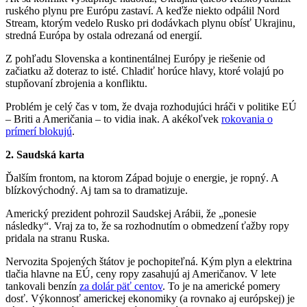
ruského plynu pre Európu zastaví. A keďže niekto odpálil Nord
Stream, ktorým vedelo Rusko pri dodávkach plynu obísť Ukrajinu,
stredná Európa by ostala odrezaná od energií.
Z pohľadu Slovenska a kontinentálnej Európy je riešenie od
začiatku až doteraz to isté. Chladiť horúce hlavy, ktoré volajú po
stupňovaní zbrojenia a konfliktu.
Problém je celý čas v tom, že dvaja rozhodujúci hráči v politike EÚ
– Briti a Američania – to vidia inak. A akékoľvek
rokovania o
prímerí blokujú
.
2. Saudská karta
Ďalším frontom, na ktorom Západ bojuje o energie, je ropný. A
blízkovýchodný. Aj tam sa to dramatizuje.
Americký prezident pohrozil Saudskej Arábii, že „ponesie
následky“. Vraj za to, že sa rozhodnutím o obmedzení ťažby ropy
pridala na stranu Ruska.
Nervozita Spojených štátov je pochopiteľná. Kým plyn a elektrina
tlačia hlavne na EÚ, ceny ropy zasahujú aj Američanov. V lete
tankovali benzín
za dolár päť centov
. To je na americké pomery
dosť. Výkonnosť americkej ekonomiky (a rovnako aj európskej) je