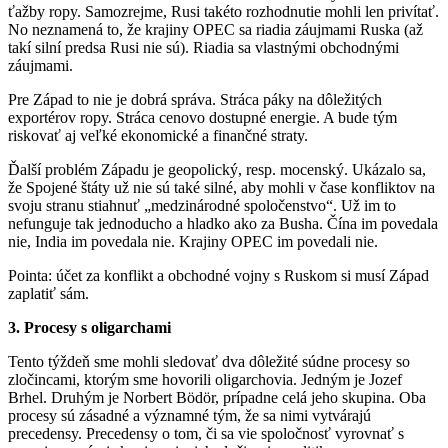
ťažby ropy. Samozrejme, Rusi takéto rozhodnutie mohli len privítať.
No neznamená to, že krajiny OPEC sa riadia záujmami Ruska (až
takí silní predsa Rusi nie sú). Riadia sa vlastnými obchodnými
záujmami.
Pre Západ to nie je dobrá správa. Stráca páky na dôležitých
exportérov ropy. Stráca cenovo dostupné energie. A bude tým
riskovať aj veľké ekonomické a finančné straty.
Ďalší problém Západu je geopolický, resp. mocenský. Ukázalo sa,
že Spojené štáty už nie sú také silné, aby mohli v čase konfliktov na
svoju stranu stiahnuť „medzinárodné spoločenstvo“. Už im to
nefunguje tak jednoducho a hladko ako za Busha. Čína im povedala
nie, India im povedala nie. Krajiny OPEC im povedali nie.
Pointa: účet za konflikt a obchodné vojny s Ruskom si musí Západ
zaplatiť sám.
3. Procesy s oligarchami
Tento týždeň sme mohli sledovať dva dôležité súdne procesy so
zločincami, ktorým sme hovorili oligarchovia. Jedným je Jozef
Brhel. Druhým je Norbert Bödör, prípadne celá jeho skupina. Oba
procesy sú zásadné a významné tým, že sa nimi vytvárajú
precedensy. Precedensy o tom, či sa vie spoločnosť vyrovnať s