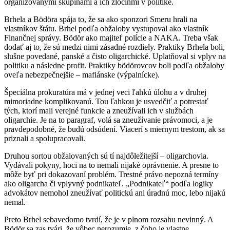
organizovanými skupinami a ich zločinmi v politike.
Brhela a Bödöra spája to, že sa ako sponzori Smeru hrali na
vlastníkov štátu. Brhel podľa obžaloby vystupoval ako vlastník
Finančnej správy. Bödör ako majiteľ polície a NAKA. Treba však
dodať aj to, že sú medzi nimi zásadné rozdiely. Praktiky Brhela boli,
slušne povedané, panské a čisto oligarchické. Uplatňoval si vplyv na
politiku a následne profit. Praktiky bödörovcov boli podľa obžaloby
oveľa nebezpečnejšie – mafiánske (výpalnícke).
Špeciálna prokuratúra má v jednej veci ľahkú úlohu a v druhej
mimoriadne komplikovanú. Tou ľahkou je usvedčiť a potrestať
tých, ktorí mali verejné funkcie a zneužívali ich v službách
oligarchie. Je na to paragraf, volá sa zneužívanie právomoci, a je
pravdepodobné, že budú odsúdení. Viacerí s miernym trestom, ak sa
priznali a spolupracovali.
Druhou sortou obžalovaných sú tí najdôležitejší – oligarchovia.
Vydávali pokyny, hoci na to nemali nijaké oprávnenie. A presne to
môže byť pri dokazovaní problém. Trestné právo nepozná termíny
ako oligarcha či vplyvný podnikateľ. „Podnikateľ“ podľa logiky
advokátov nemohol zneužívať politickú ani úradnú moc, lebo nijakú
nemal.
Preto Brhel sebavedomo tvrdí, že je v plnom rozsahu nevinný. A
Bödör sa zas tvári, že vôbec nerozumie, z čoho je vlastne