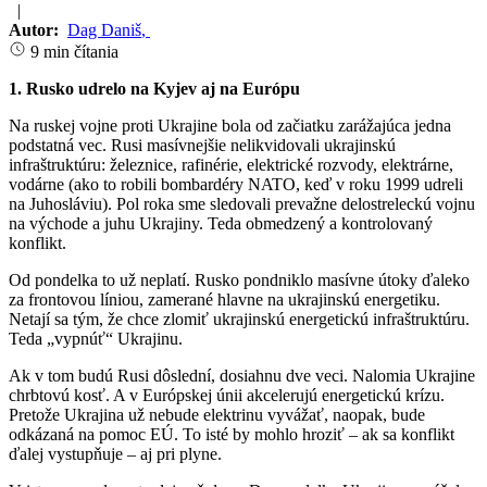
|
Autor:
Dag Daniš
,
9 min čítania
1. Rusko udrelo na Kyjev aj na Európu
Na ruskej vojne proti Ukrajine bola od začiatku zarážajúca jedna
podstatná vec. Rusi masívnejšie nelikvidovali ukrajinskú
infraštruktúru: železnice, rafinérie, elektrické rozvody, elektrárne,
vodárne (ako to robili bombardéry NATO, keď v roku 1999 udreli
na Juhosláviu). Pol roka sme sledovali prevažne delostreleckú vojnu
na východe a juhu Ukrajiny. Teda obmedzený a kontrolovaný
konflikt.
Od pondelka to už neplatí. Rusko pondniklo masívne útoky ďaleko
za frontovou líniou, zamerané hlavne na ukrajinskú energetiku.
Netají sa tým, že chce zlomiť ukrajinskú energetickú infraštruktúru.
Teda „vypnúť“ Ukrajinu.
Ak v tom budú Rusi dôslední, dosiahnu dve veci. Nalomia Ukrajine
chrbtovú kosť. A v Európskej únii akcelerujú energetickú krízu.
Pretože Ukrajina už nebude elektrinu vyvážať, naopak, bude
odkázaná na pomoc EÚ. To isté by mohlo hroziť – ak sa konflikt
ďalej vystupňuje – aj pri plyne.