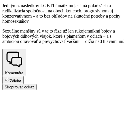
Jedným z následkov LGBTI fanatizmu je silná polarizácia a
radikalizácia spoločnosti na oboch koncoch, progresívnom aj
konzervatívnom – a to bez ohľadov na skutočné potreby a pocity
homosexuálov.
Sexuálne menšiny sú v tejto fáze už len rukojemníkmi bojov a
bojových dúhových vlajok, ktoré s plameňom v očiach – a s
ambíciou otravovať a prevychovať väčšinu – držia nad hlavami iní.
Komentáre
Zdielať
Skopírovať odkaz