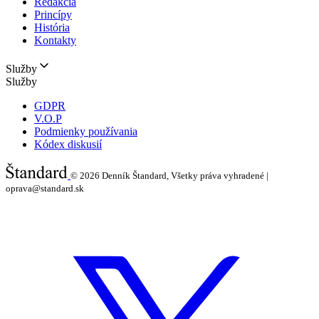
Redakcia
Princípy
História
Kontakty
Služby
Služby
GDPR
V.O.P
Podmienky používania
Kódex diskusií
© 2026
Denník Štandard, Všetky práva vyhradené |
oprava@standard.sk