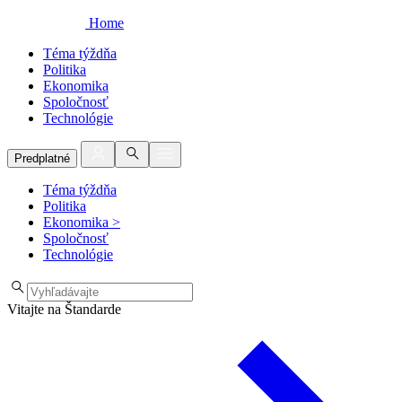
Home
Téma týždňa
Politika
Ekonomika
Spoločnosť
Technológie
Predplatné
Téma týždňa
Politika
Ekonomika
>
Spoločnosť
Technológie
Vitajte na Štandarde