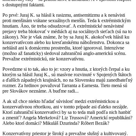
s dostupnými faktami.
Po prvé: Juraj K. sa hlásil k rasizmu, antisemitizmu a k nenávisti
proti menšinám vrátane sexuálnych menšín. Teda k extrémistickým
hnutiam. Áno, tie treba odsudzovať. A extrémistické nenávistné
prejavy treba blokovať v médiách aj na sociálnych sieťach (sú na to
zákony). Nie je však známe, že by sa Juraj K. akokoľvek hlásil ku
konzervatívcom alebo ku kresťanskému náboženstvu. Dokonca sa
nehlásil ani k domácemu prostrediu, ktoré ignoroval. Intenzívne
(možno až fanaticky) sledoval zahraničnú anglo-americkú scénu.
Prevažne extrémistickú, nie konzervatívnu.
Povedzme si to tak, ako to je: vzory a hnutia, z ktorých čerpal a ku
ktorým sa hlásil Juraj K., sú masívne rozvinuté v Spojených štátoch
a ďalších západných krajinách, no na Slovensku majú zanedbateľný
rozmer. Za hrdinov považoval Tarranta a Earnesta. Tieto mená sú
pre Slovákov neznáme. A buďme radi...
A ak už chce niekto hľadať súvislosť medzi extrémistickou a
konzervatívnou rétorikou, ani v tomto prípade asi ďaleko nezájde.
Ktorí zahraniční konzervatívci by sa to teda mali podľa nich hanbiť
a zmeniť? Angela Merkelová? Liz Trussová? Americkí republikáni?
Alebo ktorí domáci? Mikuláš Dzurinda? Róbert Bezák?
Konzervatívny priestor je široký a prevažne slušný a kultivovaný.