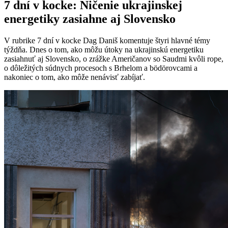
7 dní v kocke: Ničenie ukrajinskej
energetiky zasiahne aj Slovensko
V rubrike 7 dní v kocke Dag Daniš komentuje štyri hlavné témy
týždňa. Dnes o tom, ako môžu útoky na ukrajinskú energetiku
zasiahnuť aj Slovensko, o zrážke Američanov so Saudmi kvôli rope,
o dôležitých súdnych procesoch s Brhelom a bödörovcami a
nakoniec o tom, ako môže nenávisť zabíjať.