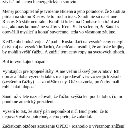
závislá od lacných energetických surovín.
Menej pochopiteľné je tvrdenie Bidena a jeho poradcov, že Saudi sa
pridali na stranu Rusov. Je to trochu inak. Saudi nie sú na strane
Rusov. Sú skôr neutrálni. Konflikt kdesi na Donbase ich trápi asi
tak, ako nás komunálne voľby v Keni. Stalo sa len to, že Saudi sa
opovážili myslieť a konať suverénne, teda vo vlastnom záujme.
Keďže obchodná vojna Západ – Rusko tlačí na vysoké ceny energií
(a tým aj na vysokú infláciu), Američania usúdili, že arabské krajiny
by mohli zvýšiť ťažbu. A znížiť tým ceny ropy na svetových trhoch.
Bol to vynikajúci nápad.
Vynikajúci pre Spojené štáty. A nie veľmi lákavý pre Arabov. Ich
domáca úloha vyzerala takto: mali predávať viac zo svojich zásob
(zvýšením ťažby) – a za nižšie ceny. Otázka znela, prečo by mali
robiť takú hlúposť.
Saudi už v lete naznačovali, že ťažbu zvýšia len podľa toho, čo im
ponúkne americký prezident.
Vyzerá to tak, že starý pán neponúkol nič. Buď preto, že to
nepovažoval za potrebné, alebo preto, že zabudol.
Začiatkom októbra združenie OPEC+ rozhodlo o výraznom znížení