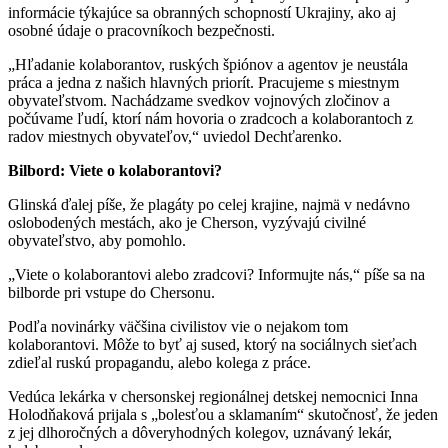
informácie týkajúce sa obranných schopností Ukrajiny, ako aj
osobné údaje o pracovníkoch bezpečnosti.
„Hľadanie kolaborantov, ruských špiónov a agentov je neustála
práca a jedna z našich hlavných priorít. Pracujeme s miestnym
obyvateľstvom. Nachádzame svedkov vojnových zločinov a
počúvame ľudí, ktorí nám hovoria o zradcoch a kolaborantoch z
radov miestnych obyvateľov,“ uviedol Dechťarenko.
Bilbord: Viete o kolaborantovi?
Glinská ďalej píše, že plagáty po celej krajine, najmä v nedávno
oslobodených mestách, ako je Cherson, vyzývajú civilné
obyvateľstvo, aby pomohlo.
„Viete o kolaborantovi alebo zradcovi? Informujte nás,“ píše sa na
bilborde pri vstupe do Chersonu.
Podľa novinárky väčšina civilistov vie o nejakom tom
kolaborantovi. Môže to byť aj sused, ktorý na sociálnych sieťach
zdieľal ruskú propagandu, alebo kolega z práce.
Vedúca lekárka v chersonskej regionálnej detskej nemocnici Inna
Holodňaková prijala s „bolesťou a sklamaním“ skutočnosť, že jeden
z jej dlhoročných a dôveryhodných kolegov, uznávaný lekár,