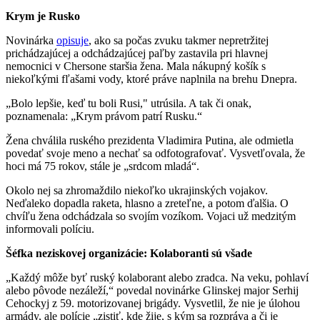
Krym je Rusko
Novinárka
opisuje
, ako sa počas zvuku takmer nepretržitej
prichádzajúcej a odchádzajúcej paľby zastavila pri hlavnej
nemocnici v Chersone staršia žena. Mala nákupný košík s
niekoľkými fľašami vody, ktoré práve naplnila na brehu Dnepra.
„Bolo lepšie, keď tu boli Rusi," utrúsila. A tak či onak,
poznamenala: „Krym právom patrí Rusku.“
Žena chválila ruského prezidenta Vladimira Putina, ale odmietla
povedať svoje meno a nechať sa odfotografovať. Vysvetľovala, že
hoci má 75 rokov, stále je „srdcom mladá“.
Okolo nej sa zhromaždilo niekoľko ukrajinských vojakov.
Neďaleko dopadla raketa, hlasno a zreteľne, a potom ďalšia. O
chvíľu žena odchádzala so svojím vozíkom. Vojaci už medzitým
informovali políciu.
Šéfka neziskovej organizácie: Kolaboranti sú všade
„Každý môže byť ruský kolaborant alebo zradca. Na veku, pohlaví
alebo pôvode nezáleží,“ povedal novinárke Glinskej major Serhij
Cehockyj z 59. motorizovanej brigády. Vysvetlil, že nie je úlohou
armády, ale polície „zistiť, kde žije, s kým sa rozpráva a či je