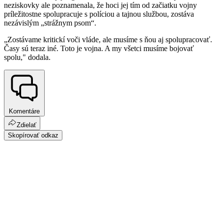
neziskovky ale poznamenala, že hoci jej tím od začiatku vojny
príležitostne spolupracuje s políciou a tajnou službou, zostáva
nezávislým „strážnym psom“.
„Zostávame kritickí voči vláde, ale musíme s ňou aj spolupracovať.
Časy sú teraz iné. Toto je vojna. A my všetci musíme bojovať
spolu," dodala.
Komentáre
Zdielať
Skopírovať odkaz