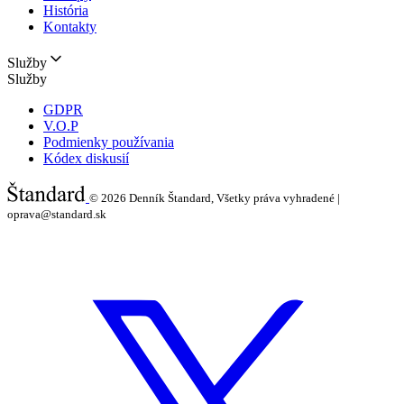
História
Kontakty
Služby
Služby
GDPR
V.O.P
Podmienky používania
Kódex diskusií
© 2026
Denník Štandard, Všetky práva vyhradené |
oprava@standard.sk