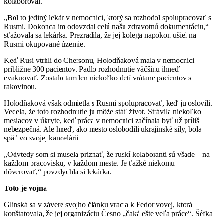
kolaboroval.
„Bol to jediný lekár v nemocnici, ktorý sa rozhodol spolupracovať s
Rusmi. Dokonca im odovzdal celú našu zdravotnú dokumentáciu,“
sťažovala sa lekárka. Prezradila, že jej kolega napokon ušiel na
Rusmi okupované územie.
Keď Rusi vtrhli do Chersonu, Holodňaková mala v nemocnici
približne 300 pacientov. Padlo rozhodnutie väčšinu ihneď
evakuovať. Zostalo tam len niekoľko detí vrátane pacientov s
rakovinou.
Holodňaková však odmietla s Rusmi spolupracovať, keď ju oslovili.
Vedela, že toto rozhodnutie ju môže stáť život. Strávila niekoľko
mesiacov v úkryte, keď práca v nemocnici začínala byť už príliš
nebezpečná. Ale hneď, ako mesto oslobodili ukrajinské sily, bola
späť vo svojej kancelárii.
„Odvtedy som si musela priznať, že ruskí kolaboranti sú všade – na
každom pracovisku, v každom meste. Je ťažké niekomu
dôverovať,“ povzdychla si lekárka.
Toto je vojna
Glinská sa v závere svojho článku vracia k Fedorivovej, ktorá
konštatovala, že jej organizáciu Česno „čaká ešte veľa práce“. Šéfka