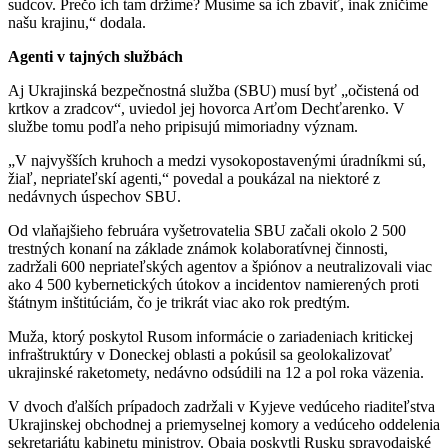
sudcov. Prečo ich tam držíme? Musíme sa ich zbaviť, inak zničíme
našu krajinu,“ dodala.
Agenti v tajných službách
Aj Ukrajinská bezpečnostná služba (SBU) musí byť „očistená od
krtkov a zradcov“, uviedol jej hovorca Arťom Dechťarenko. V
službe tomu podľa neho pripisujú mimoriadny význam.
„V najvyšších kruhoch a medzi vysokopostavenými úradníkmi sú,
žiaľ, nepriateľskí agenti,“ povedal a poukázal na niektoré z
nedávnych úspechov SBU.
Od vlaňajšieho februára vyšetrovatelia SBU začali okolo 2 500
trestných konaní na základe známok kolaboratívnej činnosti,
zadržali 600 nepriateľských agentov a špiónov a neutralizovali viac
ako 4 500 kybernetických útokov a incidentov namierených proti
štátnym inštitúciám, čo je trikrát viac ako rok predtým.
Muža, ktorý poskytol Rusom informácie o zariadeniach kritickej
infraštruktúry v Doneckej oblasti a pokúsil sa geolokalizovať
ukrajinské raketomety, nedávno odsúdili na 12 a pol roka väzenia.
V dvoch ďalších prípadoch zadržali v Kyjeve vedúceho riaditeľstva
Ukrajinskej obchodnej a priemyselnej komory a vedúceho oddelenia
sekretariátu kabinetu ministrov. Obaja poskytli Rusku spravodajské