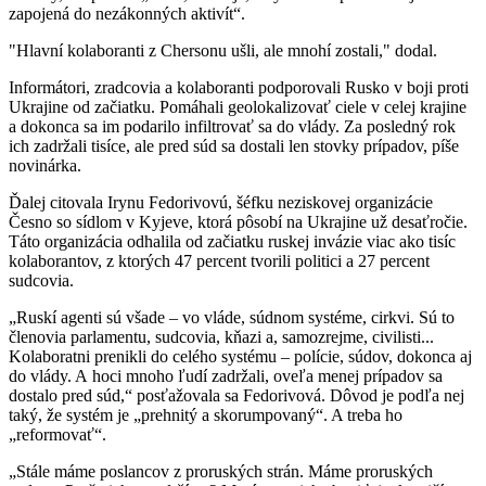
zapojená do nezákonných aktivít“.
"Hlavní kolaboranti z Chersonu ušli, ale mnohí zostali," dodal.
Informátori, zradcovia a kolaboranti podporovali Rusko v boji proti
Ukrajine od začiatku. Pomáhali geolokalizovať ciele v celej krajine
a dokonca sa im podarilo infiltrovať sa do vlády. Za posledný rok
ich zadržali tisíce, ale pred súd sa dostali len stovky prípadov, píše
novinárka.
Ďalej citovala Irynu Fedorivovú, šéfku neziskovej organizácie
Česno so sídlom v Kyjeve, ktorá pôsobí na Ukrajine už desaťročie.
Táto organizácia odhalila od začiatku ruskej invázie viac ako tisíc
kolaborantov, z ktorých 47 percent tvorili politici a 27 percent
sudcovia.
„Ruskí agenti sú všade – vo vláde, súdnom systéme, cirkvi. Sú to
členovia parlamentu, sudcovia, kňazi a, samozrejme, civilisti...
Kolaboratni prenikli do celého systému – polície, súdov, dokonca aj
do vlády. A hoci mnoho ľudí zadržali, oveľa menej prípadov sa
dostalo pred súd,“ posťažovala sa Fedorivová. Dôvod je podľa nej
taký, že systém je „prehnitý a skorumpovaný“. A treba ho
„reformovať“.
„Stále máme poslancov z proruských strán. Máme proruských