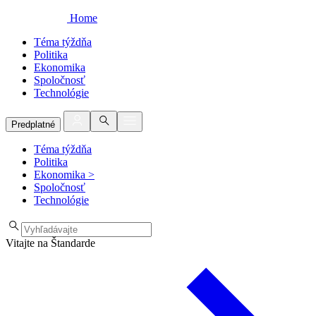
Home
Téma týždňa
Politika
Ekonomika
Spoločnosť
Technológie
Predplatné
Téma týždňa
Politika
Ekonomika
>
Spoločnosť
Technológie
Vitajte na Štandarde