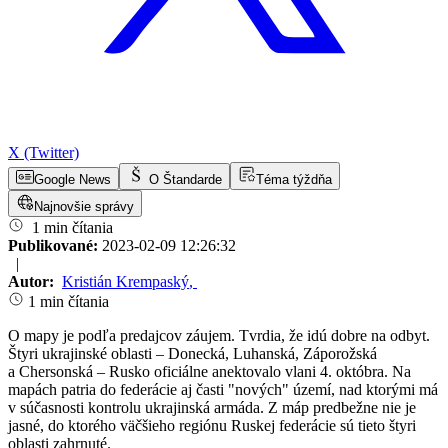
X (Twitter)
Google News
O Štandarde
Téma týždňa
Najnovšie správy
1 min čítania
Publikované:
2023-02-09 12:26:32
|
Autor:
Kristián Krempaský
,
1 min čítania
O mapy je podľa predajcov záujem. Tvrdia, že idú dobre na odbyt.
Štyri ukrajinské oblasti – Donecká, Luhanská, Záporožská
a Chersonská – Rusko oficiálne anektovalo vlani 4. októbra. Na
mapách patria do federácie aj časti "nových" území, nad ktorými má
v súčasnosti kontrolu ukrajinská armáda. Z máp predbežne nie je
jasné, do ktorého väčšieho regiónu Ruskej federácie sú tieto štyri
oblasti zahrnuté.