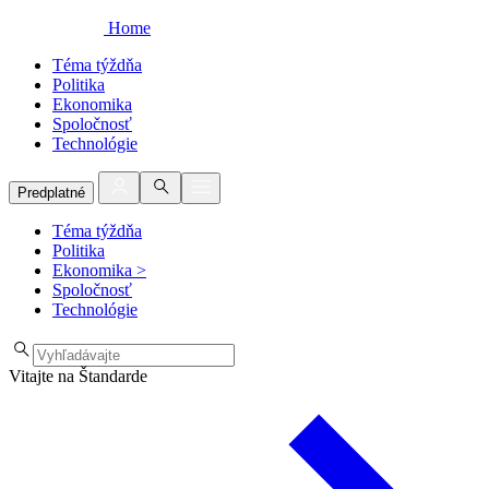
Home
Téma týždňa
Politika
Ekonomika
Spoločnosť
Technológie
Predplatné
Téma týždňa
Politika
Ekonomika
>
Spoločnosť
Technológie
Vitajte na Štandarde