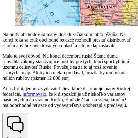
Na pulty obchodov sa mapy dostali začiatkom tohto týždňa. Na
konci roka sa totiž obchodné reťazce rozhodli prestať distribuovať
staré mapy bez anektovaných oblastí a ich predaj zastavili.
Malo to svoj dôvod. Na konci decembra ruská Štátna duma
schválila zákony stanovujúce postihy pre tých, ktorí spochybňujú
územnú celistvosť Ruska. Považuje sa za to aj rozširovanie
"starých" máp. Ak by ich niekto predával, hrozila by mu pokuta
milión rubľov (takmer 12 800 eur).
Atlas Print, jedno z vydavateľstiev, ktoré distribuuje mapy Ruskej
federácie,
informovalo
, že k dispozícii je už niekoľko variantov
nástenných máp vrátane Ruska, Eurázie či atlasu sveta, ktoré už
maloobchodné reťazce od vydavateľstva odoberajú a predávajú.