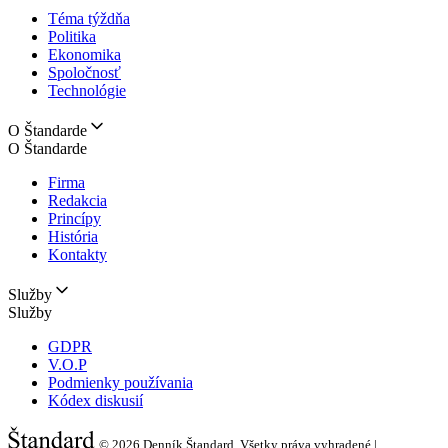
Téma týždňa
Politika
Ekonomika
Spoločnosť
Technológie
O Štandarde
O Štandarde
Firma
Redakcia
Princípy
História
Kontakty
Služby
Služby
GDPR
V.O.P
Podmienky používania
Kódex diskusií
© 2026
Denník Štandard, Všetky práva vyhradené |