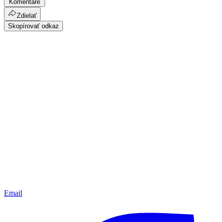
Komentáre
Zdielať
Skopírovať odkaz
Email