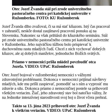
Otec Jozef Žvanda stál pri zrode univerzitného
pastoračného centra pri katolíckej univerzite v
Ružomberku. FOTO: KU Ružomberok
Jozef Žvanda dlho zvažoval, či sa má stať kňazom. Istý čas pracoval
v zahraničí, neskôr dostal zaujímavú pracovnú ponuku aj na
Slovensku. Nakoniec sa však prihlásil do kňazského seminára. Stál
pri zrode univerzitného pastoračného centra pri katolíckej univerzite
v Ružomberku. Jeho najväčšou túžbou bolo prispievať k
duchovnému rastu mladých ľudí. Chcel z nich vychovať dobrých
kňazov, ale aj dobrých manželov, jednoducho Božích svätých.
Priamo v nemocnici prišla mládež povzbudiť otca
Jozefa. VIDEO: UPaC Ružomberok
Otec Jozef bojoval v ružomberskej nemocnici s vážnymi
zdravotnými problémami. Dokonca v nemocnici prijímal návštevy
mladých, kde mu prišli zaspievať, pomodliť sa s ním a vyprosiť mu
zdravie a silu. Dokonca priamo z nemocničnej postele sa prihovoril
všetkým veriacim. Žiaľ, jeho zdravotný stav bol natoľko vážny, že
na Jednotke intenzívnej starostlivosti svoj boj o život včera prehral.
Takto sa 13. júna 2023 prihovoril otec Jozef Žvanda
k všetkým veriacim. VIDEO: UPaC Ružomberok