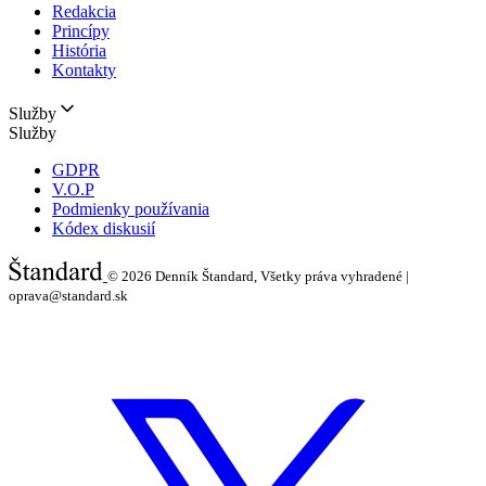
Redakcia
Princípy
História
Kontakty
Služby
Služby
GDPR
V.O.P
Podmienky používania
Kódex diskusií
© 2026
Denník Štandard, Všetky práva vyhradené |
oprava@standard.sk