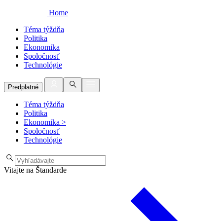
Home
Téma týždňa
Politika
Ekonomika
Spoločnosť
Technológie
Predplatné
Téma týždňa
Politika
Ekonomika
>
Spoločnosť
Technológie
Vitajte na Štandarde