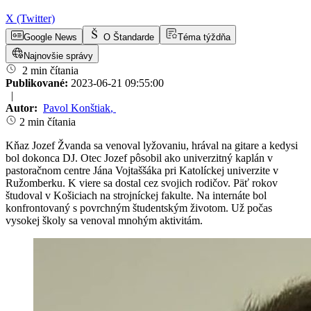
X (Twitter)
Google News
O Štandarde
Téma týždňa
Najnovšie správy
2 min čítania
Publikované:
2023-06-21 09:55:00
|
Autor:
Pavol Konštiak
,
2 min čítania
Kňaz Jozef Žvanda sa venoval lyžovaniu, hrával na gitare a kedysi
bol dokonca DJ. Otec Jozef pôsobil ako univerzitný kaplán v
pastoračnom centre Jána Vojtaššáka pri Katolíckej univerzite v
Ružomberku. K viere sa dostal cez svojich rodičov. Päť rokov
študoval v Košiciach na strojníckej fakulte. Na internáte bol
konfrontovaný s povrchným študentským životom. Už počas
vysokej školy sa venoval mnohým aktivitám.