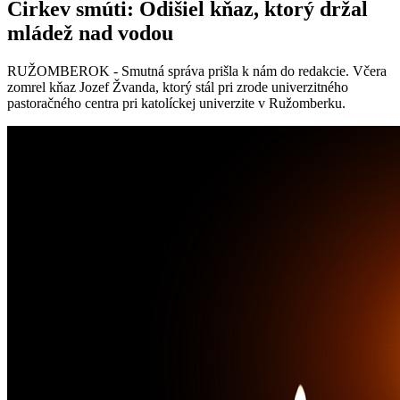
Cirkev smúti: Odišiel kňaz, ktorý držal
mládež nad vodou
RUŽOMBEROK - Smutná správa prišla k nám do redakcie. Včera
zomrel kňaz Jozef Žvanda, ktorý stál pri zrode univerzitného
pastoračného centra pri katolíckej univerzite v Ružomberku.