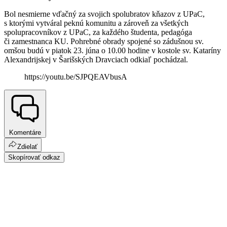
Bol nesmierne vďačný za svojich spolubratov kňazov z UPaC,
s ktorými vytváral peknú komunitu a zároveň za všetkých
spolupracovníkov z UPaC, za každého študenta, pedagóga
či zamestnanca KU. Pohrebné obrady spojené so zádušnou sv.
omšou budú v piatok 23. júna o 10.00 hodine v kostole sv. Kataríny
Alexandrijskej v Šarišských Dravciach odkiaľ pochádzal.
https://youtu.be/SJPQEAVbusA
Komentáre
Zdielať
Skopírovať odkaz