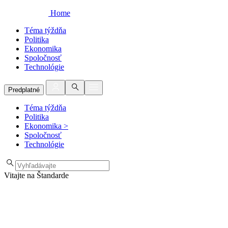
Home
Téma týždňa
Politika
Ekonomika
Spoločnosť
Technológie
Predplatné
Téma týždňa
Politika
Ekonomika
>
Spoločnosť
Technológie
Vitajte na Štandarde