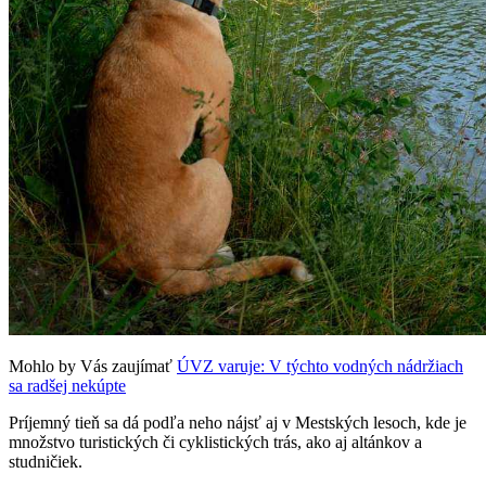
Mohlo by Vás zaujímať
ÚVZ varuje: V týchto vodných nádržiach
sa radšej nekúpte
Príjemný tieň sa dá podľa neho nájsť aj v Mestských lesoch, kde je
množstvo turistických či cyklistických trás, ako aj altánkov a
studničiek.