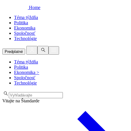
Home
Téma týždňa
Politika
Ekonomika
Spoločnosť
Technológie
Predplatné
Téma týždňa
Politika
Ekonomika
>
Spoločnosť
Technológie
Vitajte na Štandarde