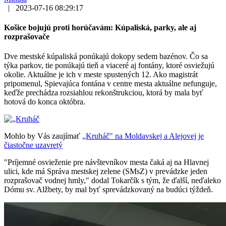
|
2023-07-16 08:29:17
Košice bojujú proti horúčavám: Kúpaliská, parky, ale aj
rozprašovače
Dve mestské kúpaliská ponúkajú dokopy sedem bazénov. Čo sa
týka parkov, tie ponúkajú tieň a viaceré aj fontány, ktoré osviežujú
okolie. Aktuálne je ich v meste spustených 12. Ako magistrát
pripomenul, Spievajúca fontána v centre mesta aktuálne nefunguje,
keďže prechádza rozsiahlou rekonštrukciou, ktorá by mala byť
hotová do konca októbra.
Mohlo by Vás zaujímať
„Kruháč" na Moldavskej a Alejovej je
čiastočne uzavretý
"Príjemné osvieženie pre návštevníkov mesta čaká aj na Hlavnej
ulici, kde má Správa mestskej zelene (SMsZ) v prevádzke jeden
rozprašovač vodnej hmly," dodal Tokarčík s tým, že ďalší, neďaleko
Dómu sv. Alžbety, by mal byť sprevádzkovaný na budúci týždeň.