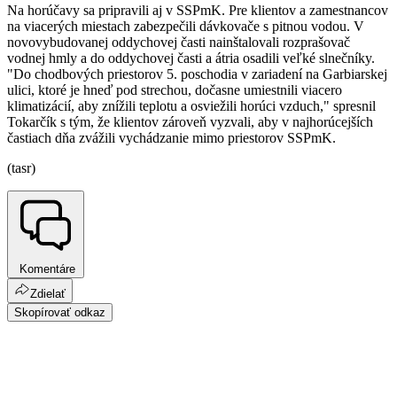
Na horúčavy sa pripravili aj v SSPmK. Pre klientov a zamestnancov
na viacerých miestach zabezpečili dávkovače s pitnou vodou. V
novovybudovanej oddychovej časti nainštalovali rozprašovač
vodnej hmly a do oddychovej časti a átria osadili veľké slnečníky.
"Do chodbových priestorov 5. poschodia v zariadení na Garbiarskej
ulici, ktoré je hneď pod strechou, dočasne umiestnili viacero
klimatizácií, aby znížili teplotu a osviežili horúci vzduch," spresnil
Tokarčík s tým, že klientov zároveň vyzvali, aby v najhorúcejších
častiach dňa zvážili vychádzanie mimo priestorov SSPmK.
(tasr)
Komentáre
Zdielať
Skopírovať odkaz