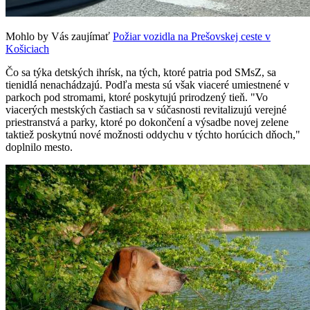
Mohlo by Vás zaujímať
Požiar vozidla na Prešovskej ceste v
Košiciach
Čo sa týka detských ihrísk, na tých, ktoré patria pod SMsZ, sa
tienidlá nenachádzajú. Podľa mesta sú však viaceré umiestnené v
parkoch pod stromami, ktoré poskytujú prirodzený tieň. "Vo
viacerých mestských častiach sa v súčasnosti revitalizujú verejné
priestranstvá a parky, ktoré po dokončení a výsadbe novej zelene
taktiež poskytnú nové možnosti oddychu v týchto horúcich dňoch,"
doplnilo mesto.