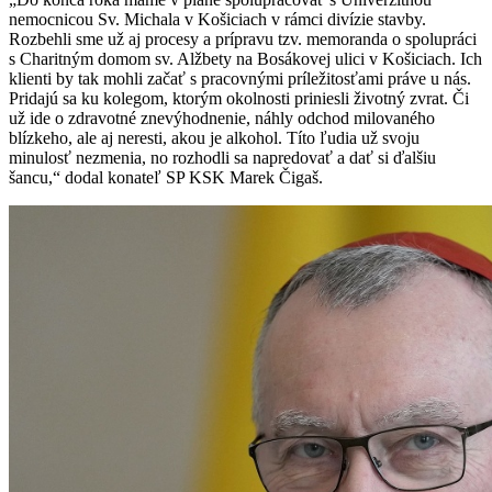
nemocnicou Sv. Michala v Košiciach v rámci divízie stavby.
Rozbehli sme už aj procesy a prípravu tzv. memoranda o spolupráci
s Charitným domom sv. Alžbety na Bosákovej ulici v Košiciach. Ich
klienti by tak mohli začať s pracovnými príležitosťami práve u nás.
Pridajú sa ku kolegom, ktorým okolnosti priniesli životný zvrat. Či
už ide o zdravotné znevýhodnenie, náhly odchod milovaného
blízkeho, ale aj neresti, akou je alkohol. Títo ľudia už svoju
minulosť nezmenia, no rozhodli sa napredovať a dať si ďalšiu
šancu,“ dodal konateľ SP KSK Marek Čigaš.