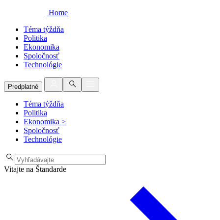
Home
Téma týždňa
Politika
Ekonomika
Spoločnosť
Technológie
Predplatné
Téma týždňa
Politika
Ekonomika
>
Spoločnosť
Technológie
Vitajte na Štandarde