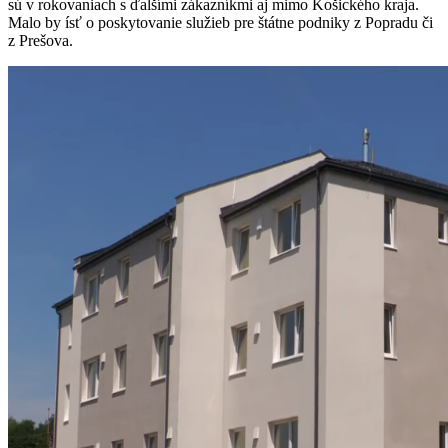
sú v rokovaniach s ďalšími zákazníkmi aj mimo Košického kraja.
Malo by ísť o poskytovanie služieb pre štátne podniky z Popradu či
z Prešova.