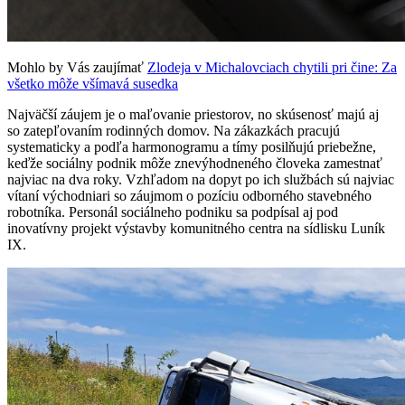
Mohlo by Vás zaujímať
Zlodeja v Michalovciach chytili pri čine: Za
všetko môže všímavá susedka
Najväčší záujem je o maľovanie priestorov, no skúsenosť majú aj
so zatepľovaním rodinných domov. Na zákazkách pracujú
systematicky a podľa harmonogramu a tímy posilňujú priebežne,
keďže sociálny podnik môže znevýhodneného človeka zamestnať
najviac na dva roky. Vzhľadom na dopyt po ich službách sú najviac
vítaní východniari so záujmom o pozíciu odborného stavebného
robotníka. Personál sociálneho podniku sa podpísal aj pod
inovatívny projekt výstavby komunitného centra na sídlisku Luník
IX.