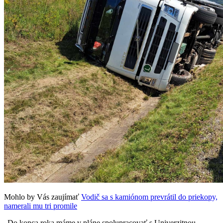
Mohlo by Vás zaujímať
Vodič sa s kamiónom prevrátil do priekopy,
namerali mu tri promile
„Do konca roka máme v pláne spolupracovať s Univerzitnou