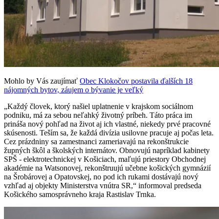
Mohlo by Vás zaujímať
Obec Klokočov postavila ďalších 18
nájomných bytov, záujem o bývanie je veľký
„Každý človek, ktorý našiel uplatnenie v krajskom sociálnom
podniku, má za sebou neľahký životný príbeh. Táto práca im
prináša nový pohľad na život aj ich vlastné, niekedy prvé pracovné
skúsenosti. Teším sa, že každá divízia usilovne pracuje aj počas leta.
Cez prázdniny sa zamestnanci zameriavajú na rekonštrukcie
župných škôl a školských internátov. Obnovujú napríklad kabinety
SPŠ - elektrotechnickej v Košiciach, maľujú priestory Obchodnej
akadémie na Watsonovej, rekonštruujú učebne košických gymnázií
na Šrobárovej a Opatovskej, no pod ich rukami dostávajú nový
vzhľad aj objekty Ministerstva vnútra SR,“ informoval predseda
Košického samosprávneho kraja Rastislav Trnka.