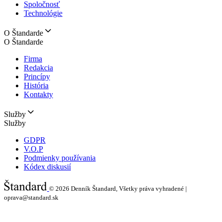
Spoločnosť
Technológie
O Štandarde
O Štandarde
Firma
Redakcia
Princípy
História
Kontakty
Služby
Služby
GDPR
V.O.P
Podmienky používania
Kódex diskusií
© 2026
Denník Štandard, Všetky práva vyhradené |
oprava@standard.sk