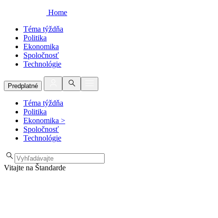
Home
Téma týždňa
Politika
Ekonomika
Spoločnosť
Technológie
Predplatné
Téma týždňa
Politika
Ekonomika
>
Spoločnosť
Technológie
Vitajte na Štandarde