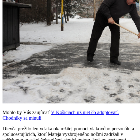
Mohlo by Vás zaujímať
V Košiciach už niet čo adoptovať.
Chodníky sa minuli
Dievča prežilo len vďaka okamžitej pomoci vlakového personálu a
spolucestujúcich, ktorí Mateja vyzbrojeného nožmi zadržali v
spišskonovoveskej železničnej stanici potom, keď po zastavení