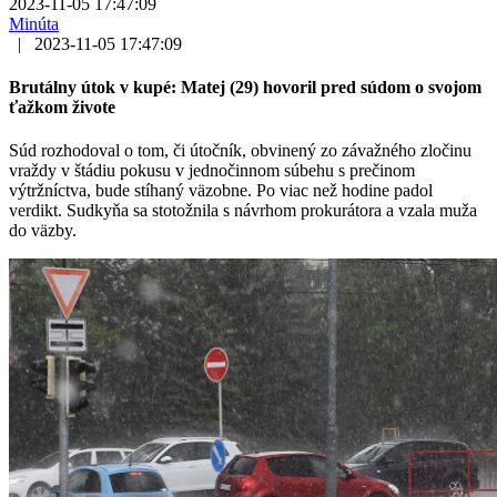
2023-11-05 17:47:09
Minúta
|
2023-11-05 17:47:09
Brutálny útok v kupé: Matej (29) hovoril pred súdom o svojom
ťažkom živote
Súd rozhodoval o tom, či útočník, obvinený zo závažného zločinu
vraždy v štádiu pokusu v jednočinnom súbehu s prečinom
výtržníctva, bude stíhaný väzobne. Po viac než hodine padol
verdikt. Sudkyňa sa stotožnila s návrhom prokurátora a vzala muža
do väzby.