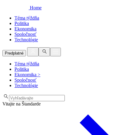
Home
Téma týždňa
Politika
Ekonomika
Spoločnosť
Technológie
Predplatné
Téma týždňa
Politika
Ekonomika
>
Spoločnosť
Technológie
Vitajte na Štandarde