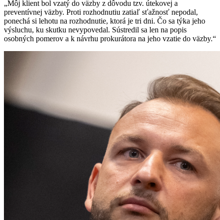
„Môj klient bol vzatý do väzby z dôvodu tzv. útekovej a
preventívnej väzby. Proti rozhodnutiu zatiaľ sťažnosť nepodal,
ponechá si lehotu na rozhodnutie, ktorá je tri dni. Čo sa týka jeho
výsluchu, ku skutku nevypovedal. Sústredil sa len na popis
osobných pomerov a k návrhu prokurátora na jeho vzatie do väzby.“