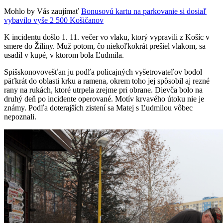
Mohlo by Vás zaujímať
Bonusovú kartu na parkovanie si dosiaľ
vybavilo vyše 2 500 Košičanov
K incidentu došlo 1. 11. večer vo vlaku, ktorý vypravili z Košíc v
smere do Žiliny. Muž potom, čo niekoľkokrát prešiel vlakom, sa
usadil v kupé, v ktorom bola Ľudmila.
Spišskonovovešťan ju podľa policajných vyšetrovateľov bodol
päťkrát do oblasti krku a ramena, okrem toho jej spôsobil aj rezné
rany na rukách, ktoré utrpela zrejme pri obrane. Dievča bolo na
druhý deň po incidente operované. Motív krvavého útoku nie je
známy. Podľa doterajších zistení sa Matej s Ľudmilou vôbec
nepoznali.