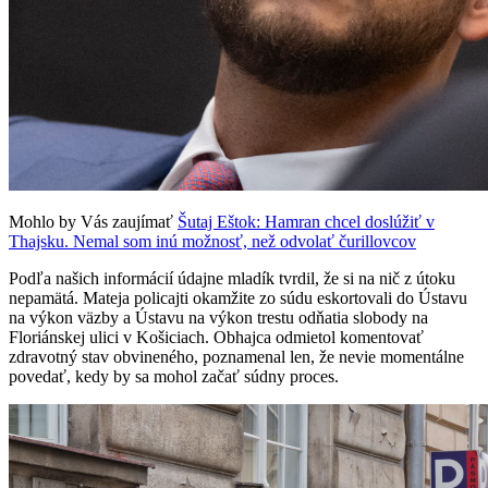
Mohlo by Vás zaujímať
Šutaj Eštok: Hamran chcel doslúžiť v
Thajsku. Nemal som inú možnosť, než odvolať čurillovcov
Podľa našich informácií údajne mladík tvrdil, že si na nič z útoku
nepamätá. Mateja policajti okamžite zo súdu eskortovali do Ústavu
na výkon väzby a Ústavu na výkon trestu odňatia slobody na
Floriánskej ulici v Košiciach. Obhajca odmietol komentovať
zdravotný stav obvineného, poznamenal len, že nevie momentálne
povedať, kedy by sa mohol začať súdny proces.