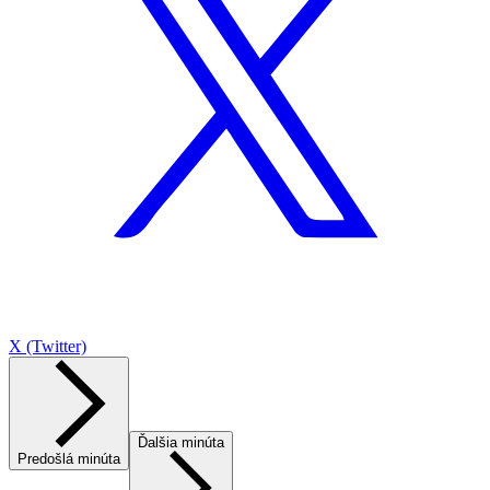
X (Twitter)
Ďalšia minúta
Predošlá minúta