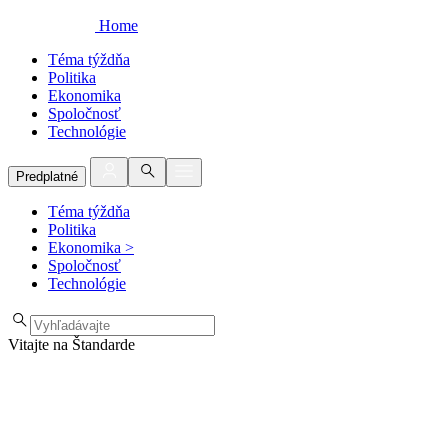
Home
Téma týždňa
Politika
Ekonomika
Spoločnosť
Technológie
Predplatné
Téma týždňa
Politika
Ekonomika
>
Spoločnosť
Technológie
Vitajte na Štandarde