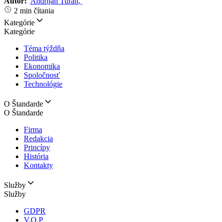
Autor:
Andrijan Turan
,
2 min čítania
Kategórie
Kategórie
Téma týždňa
Politika
Ekonomika
Spoločnosť
Technológie
O Štandarde
O Štandarde
Firma
Redakcia
Princípy
História
Kontakty
Služby
Služby
GDPR
V.O.P