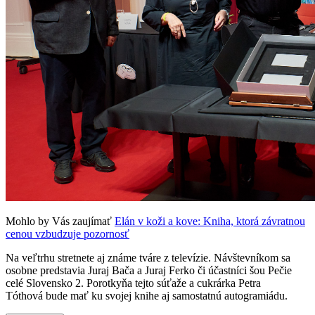
Mohlo by Vás zaujímať
Elán v koži a kove: Kniha, ktorá závratnou
cenou vzbudzuje pozornosť
Na veľtrhu stretnete aj známe tváre z televízie. Návštevníkom sa
osobne predstavia Juraj Bača a Juraj Ferko či účastníci šou Pečie
celé Slovensko 2. Porotkyňa tejto súťaže a cukrárka Petra
Tóthová bude mať ku svojej knihe aj samostatnú autogramiádu.