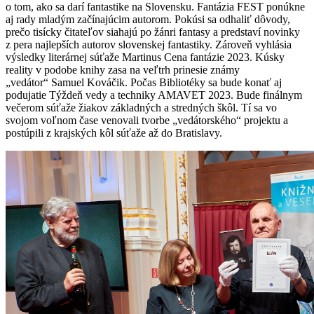
o tom, ako sa darí fantastike na Slovensku. Fantázia FEST ponúkne
aj rady mladým začínajúcim autorom. Pokúsi sa odhaliť dôvody,
prečo tisícky čitateľov siahajú po žánri fantasy a predstaví novinky
z pera najlepších autorov slovenskej fantastiky. Zároveň vyhlásia
výsledky literárnej súťaže Martinus Cena fantázie 2023. Kúsky
reality v podobe knihy zasa na veľtrh prinesie známy
„vedátor“ Samuel Kováčik. Počas Bibliotéky sa bude konať aj
podujatie Týždeň vedy a techniky AMAVET 2023. Bude finálnym
večerom súťaže žiakov základných a stredných škôl. Tí sa vo
svojom voľnom čase venovali tvorbe „vedátorského“ projektu a
postúpili z krajských kôl súťaže až do Bratislavy.