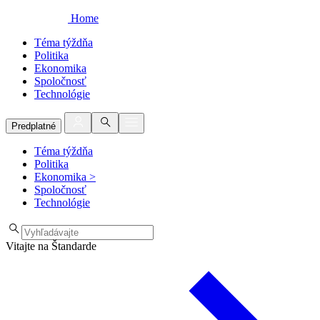
Home
Téma týždňa
Politika
Ekonomika
Spoločnosť
Technológie
Predplatné
Téma týždňa
Politika
Ekonomika
>
Spoločnosť
Technológie
Vitajte na Štandarde