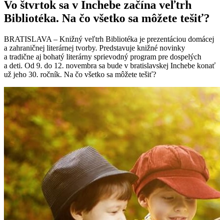
Vo štvrtok sa v Inchebe začína veľtrh
Bibliotéka. Na čo všetko sa môžete tešiť?
BRATISLAVA – Knižný veľtrh Bibliotéka je prezentáciou domácej
a zahraničnej literárnej tvorby. Predstavuje knižné novinky
a tradične aj bohatý literárny sprievodný program pre dospelých
a deti. Od 9. do 12. novembra sa bude v bratislavskej Inchebe konať
už jeho 30. ročník. Na čo všetko sa môžete tešiť?