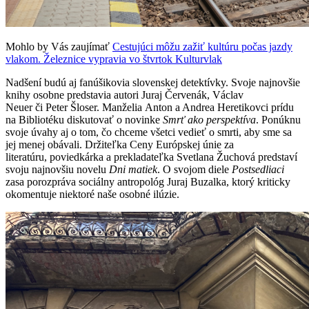
Mohlo by Vás zaujímať
Cestujúci môžu zažiť kultúru počas jazdy
vlakom. Železnice vypravia vo štvrtok Kulturvlak
Nadšení budú aj fanúšikovia slovenskej detektívky. Svoje najnovšie
knihy osobne predstavia autori Juraj Červenák, Václav
Neuer či Peter Šloser. Manželia Anton a Andrea Heretikovci prídu
na Bibliotéku diskutovať o novinke
Smrť ako perspektíva
. Ponúknu
svoje úvahy aj o tom, čo chceme všetci vedieť o smrti, aby sme sa
jej menej obávali. Držiteľka Ceny Európskej únie za
literatúru, poviedkárka a prekladateľka Svetlana Žuchová predstaví
svoju najnovšiu novelu
Dni matiek
. O svojom diele
Postsedliaci
zasa porozpráva sociálny antropológ Juraj Buzalka, ktorý kriticky
okomentuje niektoré naše osobné ilúzie.