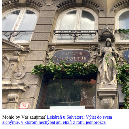
Mohlo by Vás zaujímať
Lekáreň u Salvatora: Výlet do sveta
alchýmie, v ktorom nechýbal ani elixír z rohu jednorožca