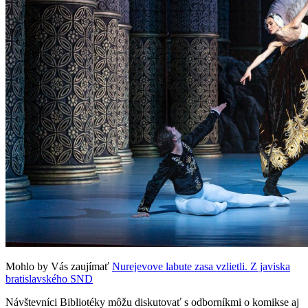
Mohlo by Vás zaujímať
Nurejevove labute zasa vzlietli. Z javiska
bratislavského SND
Návštevníci Bibliotéky môžu diskutovať s odborníkmi o komikse aj