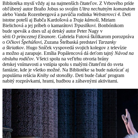
Bibliotéka myslí vždy aj na najmenších čitateľov. Z Vrbového príde
obľúbený autor Braňo Jobus so svojím
Ultra nechutným komandom
alebo Vanda Rozenbergová a pavúčia rodinka
Websterovci 4
. Deti
istotne poteší aj Babča Kardošová a
Traja kámoši
, Miriam
Bielichová a jej príbeh o kamarátovi
Trpaslíkovi
. Bonbónikom
bude spevák a dnes už aj detský autor Peter Nagy v
sérii
O princeznej Eleanore
. Gabriela Futová škôlkarom porozpráva
o
Očkovi Špehúňovi
, Zuzana Štelbaská predstaví
Tarzanky
a škriatkov
. Hugo Sníček vyspovedá svojich kolegov z televízie
a možno aj zarapuje. Emília Popálencová dá deťom tajný
Návod na
obsluhu rodičov
. Všetci spolu na veľtrhu otvoria brány
detskej vnímavosti a vstúpia spolu s malými čitateľmi do sveta
fantázie, kde je všetko možné. Na Bibliotéke sa bude nakrúcať aj
populárna relácia
Knihy od stonožky
. Deti bude čakať program
nabitý rozprávkami, hrami, hudbou a zábavnými aktivitami.