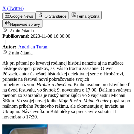
X (Twitter)
Google News
O Štandarde
Téma týždňa
Najnovšie správy
2 min čítania
Publikované:
2023-11-08 16:30:00
|
Autor:
Andrijan Turan
,
2 min čítania
Ak pri pátraní po krvavej rodinnej histórii narazíte aj na mučiace
nástroje svojich predkov, asi vás to trochu zasiahne. Oliver
Pötzsch, autor úspešnej historickej detektívnej série o Hrobárovi,
prinesie na festival nové pokračovanie svojich
príbehov názvom
Hrobár a dievčina
. Knihu osobne predstaví hneď
na úvod festivalu, vo štvrtok 9. novembra o 17:00. Ďalším zvučným
menom zo zahraničia je ruský autor žijúci vo Švajčiarsku Michail
Šiškin. Vo svojej novej knihe
Moje Rusko: Vojna či mier
popátra po
reálnom príbehu Putinovho režimu, ale okomentuje aj inváziu na
Ukrajinu. Návštevníkom Bibliotéky sa predstaví v sobotu 11.
novembra o 17:30.