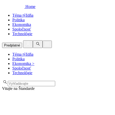
Home
Téma týždňa
Politika
Ekonomika
Spoločnosť
Technológie
Predplatné
Téma týždňa
Politika
Ekonomika
>
Spoločnosť
Technológie
Vitajte na Štandarde