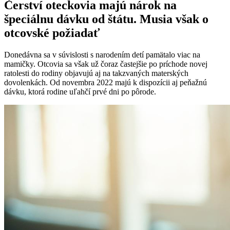
Čerství oteckovia majú nárok na
špeciálnu dávku od štátu. Musia však o
otcovské požiadať
Donedávna sa v súvislosti s narodením detí pamätalo viac na
mamičky. Otcovia sa však už čoraz častejšie po príchode novej
ratolesti do rodiny objavujú aj na takzvaných materských
dovolenkách. Od novembra 2022 majú k dispozícii aj peňažnú
dávku, ktorá rodine uľahčí prvé dni po pôrode.