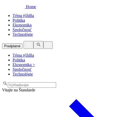
Home
Téma týždňa
Politika
Ekonomika
Spoločnosť
Technológie
Predplatné
Téma týždňa
Politika
Ekonomika
>
Spoločnosť
Technológie
Vitajte na Štandarde