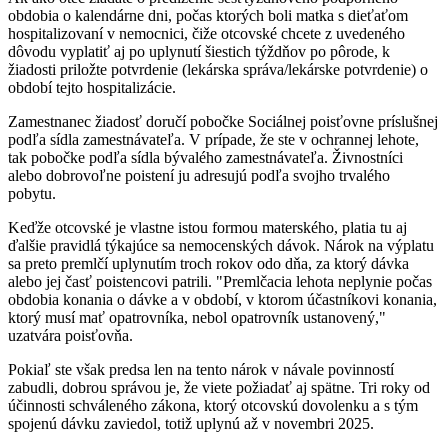
obdobia o kalendárne dni, počas ktorých boli matka s dieťaťom
hospitalizovaní v nemocnici, čiže otcovské chcete z uvedeného
dôvodu vyplatiť aj po uplynutí šiestich týždňov po pôrode, k
žiadosti priložte potvrdenie (lekárska správa/lekárske potvrdenie) o
období tejto hospitalizácie.
Zamestnanec žiadosť doručí pobočke Sociálnej poisťovne príslušnej
podľa sídla zamestnávateľa. V prípade, že ste v ochrannej lehote,
tak pobočke podľa sídla bývalého zamestnávateľa. Živnostníci
alebo dobrovoľne poistení ju adresujú podľa svojho trvalého
pobytu.
Keďže otcovské je vlastne istou formou materského, platia tu aj
ďalšie pravidlá týkajúce sa nemocenských dávok. Nárok na výplatu
sa preto premlčí uplynutím troch rokov odo dňa, za ktorý dávka
alebo jej časť poistencovi patrili. "Premlčacia lehota neplynie počas
obdobia konania o dávke a v období, v ktorom účastníkovi konania,
ktorý musí mať opatrovníka, nebol opatrovník ustanovený,"
uzatvára poisťovňa.
Pokiaľ ste však predsa len na tento nárok v návale povinností
zabudli, dobrou správou je, že viete požiadať aj spätne. Tri roky od
účinnosti schváleného zákona, ktorý otcovskú dovolenku a s tým
spojenú dávku zaviedol, totiž uplynú až v novembri 2025.