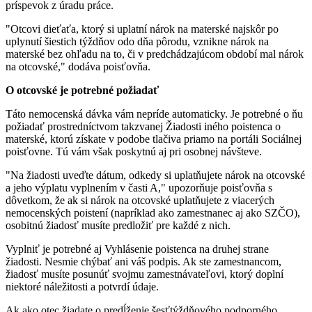
príspevok z úradu práce.
"Otcovi dieťaťa, ktorý si uplatní nárok na materské najskôr po
uplynutí šiestich týždňov odo dňa pôrodu, vznikne nárok na
materské bez ohľadu na to, či v predchádzajúcom období mal nárok
na otcovské," dodáva poisťovňa.
O otcovské je potrebné požiadať
Táto nemocenská dávka vám nepríde automaticky. Je potrebné o ňu
požiadať prostredníctvom takzvanej Žiadosti iného poistenca o
materské, ktorú získate v podobe tlačiva priamo na portáli Sociálnej
poisťovne. Tú vám však poskytnú aj pri osobnej návšteve.
"Na žiadosti uveďte dátum, odkedy si uplatňujete nárok na otcovské
a jeho výplatu vyplnením v časti A," upozorňuje poisťovňa s
dôvetkom, že ak si nárok na otcovské uplatňujete z viacerých
nemocenských poistení (napríklad ako zamestnanec aj ako SZČO),
osobitnú žiadosť musíte predložiť pre každé z nich.
Vyplniť je potrebné aj Vyhlásenie poistenca na druhej strane
žiadosti. Nesmie chýbať ani váš podpis. Ak ste zamestnancom,
žiadosť musíte posunúť svojmu zamestnávateľovi, ktorý doplní
niektoré náležitosti a potvrdí údaje.
Ak ako otec žiadate o predĺženie šesťtýždňového podporného