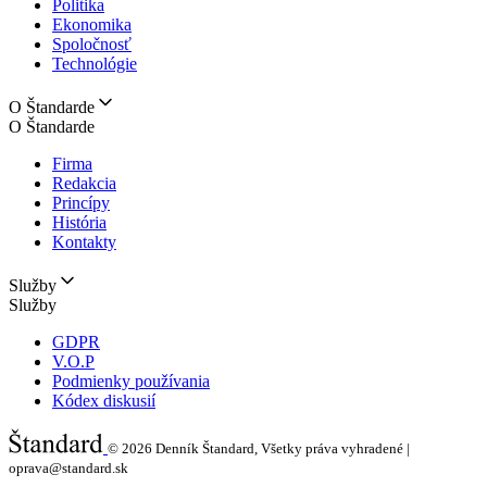
Politika
Ekonomika
Spoločnosť
Technológie
O Štandarde
O Štandarde
Firma
Redakcia
Princípy
História
Kontakty
Služby
Služby
GDPR
V.O.P
Podmienky používania
Kódex diskusií
© 2026
Denník Štandard, Všetky práva vyhradené |
oprava@standard.sk