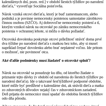
kalendárnych dní, pozn. red.] v období šiestich týždňov po narodení
dieťaťa," vysvetľuje Sociálna poisťovňa.
Nárok vzniká otcovi dieťaťa, ktorý je buď zamestnancom, alebo
podniká a je povinne nemocensky poistenou samostatne zárobkovo
činnou osobou (SZČO). Aj dobrovoľne nemocensky poistení a tí,
ktorým vznikol nárok na otcovské po zániku nemocenského
poistenia v ochrannej lehote, si môžu o dávku požiadať.
Otcovská dovolenka poskytuje otcovi príležitosť stráviť doma prvé
dva týždne po narodení dieťaťa s matkou bez toho, aby si musel
napríklad čerpať dovolenku alebo brať neplatené voľno. Ide pritom
o možnosť, nie povinnosť otca.
Aké ďalšie podmienky musí žiadateľ o otcovské splniť?
Nárok na otcovské sa posudzuje ku dňu, od ktorého žiadate o
priznanie tejto dávky (v období od narodenia do šiestich týždňov po
narodení dieťaťa). Ide o takzvané šesťtýždňové podporné obdobie,
ktoré môže byť predĺžené o kalendárne dni, ak strávili dieťa a matka
zo zdravotných dôvodov nejaký čas v zdravotníckom zariadení.
Deň prijatia do nemocnice musí spadať do obdobia šiestich týždňov
odo dňa pôrodu.