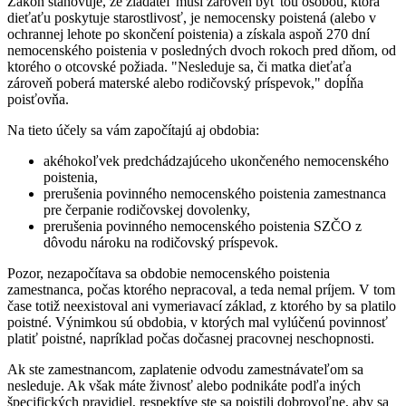
Zákon stanovuje, že žiadateľ musí zároveň byť tou osobou, ktorá
dieťaťu poskytuje starostlivosť, je nemocensky poistená (alebo v
ochrannej lehote po skončení poistenia) a získala aspoň 270 dní
nemocenského poistenia v posledných dvoch rokoch pred dňom, od
ktorého o otcovské požiada. "Nesleduje sa, či matka dieťaťa
zároveň poberá materské alebo rodičovský príspevok," dopĺňa
poisťovňa.
Na tieto účely sa vám započítajú aj obdobia:
akéhokoľvek predchádzajúceho ukončeného nemocenského
poistenia,
prerušenia povinného nemocenského poistenia zamestnanca
pre čerpanie rodičovskej dovolenky,
prerušenia povinného nemocenského poistenia SZČO z
dôvodu nároku na rodičovský príspevok.
Pozor, nezapočítava sa obdobie nemocenského poistenia
zamestnanca, počas ktorého nepracoval, a teda nemal príjem. V tom
čase totiž neexistoval ani vymeriavací základ, z ktorého by sa platilo
poistné. Výnimkou sú obdobia, v ktorých mal vylúčenú povinnosť
platiť poistné, napríklad počas dočasnej pracovnej neschopnosti.
Ak ste zamestnancom, zaplatenie odvodu zamestnávateľom sa
nesleduje. Ak však máte živnosť alebo podnikáte podľa iných
špecifických pravidiel, respektíve ste sa poistili dobrovoľne, aby sa