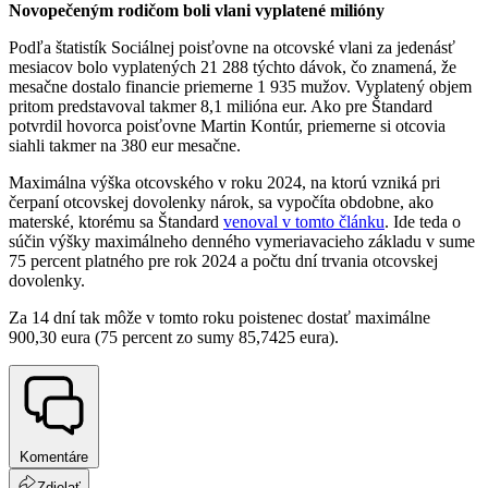
Novopečeným rodičom boli vlani vyplatené milióny
Podľa štatistík Sociálnej poisťovne na otcovské vlani za jedenásť
mesiacov bolo vyplatených 21 288 týchto dávok, čo znamená, že
mesačne dostalo financie priemerne 1 935 mužov. Vyplatený objem
pritom predstavoval takmer 8,1 milióna eur. Ako pre Štandard
potvrdil hovorca poisťovne Martin Kontúr, priemerne si otcovia
siahli takmer na 380 eur mesačne.
Maximálna výška otcovského v roku 2024, na ktorú vzniká pri
čerpaní otcovskej dovolenky nárok, sa vypočíta obdobne, ako
materské, ktorému sa Štandard
venoval v tomto článku
. Ide teda o
súčin výšky maximálneho denného vymeriavacieho základu v sume
75 percent platného pre rok 2024 a počtu dní trvania otcovskej
dovolenky.
Za 14 dní tak môže v tomto roku poistenec dostať maximálne
900,30 eura (75 percent zo sumy 85,7425 eura).
Komentáre
Zdielať