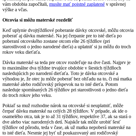
vám obdobia započítali,
musíte mať poistné zaplatené
v správnej
výške a včas.
Otcovia si môžu materské rozdeliť
Keď uplynie dvojtýždňové poberanie dávky otcovské, môžu otcovia
poberať aj dávku materské. Na jej čerpanie pre to isté dieťa po
poberaní otcovského zostane otcom ešte 26 týždňov (pri
starostlivosti o jedno narodené dieťa) a uplatniť si ju môžu do troch
rokov veku dieťaťa.
Dávka materské sa teda pre otcov rozdeľuje na dve časti. Najprv je
to maximálne dva týždne trvajúce obdobie v šiestich týždňoch
nasledujúcich po narodení dieťaťa. Toto je dávka otcovské a
výhodou je, že otec ju môže poberať bez ohľadu na to, či má matka
materské alebo rodičovský príspevok na to isté dieťa. Potom
nasleduje spomínaných 26 týždňov pri starostlivosti o jedno dieťa
do troch rokov jeho veku.
Pokiaľ sa muž rozhodne nárok na otcovské si neuplatniť, môže
čerpať dávku materské na celých 28 týždňov. V prípade, ak ide o
osamelého otca, tak je to až 31 týždňov, respektíve 37, ak sa stará o
dve alebo viac narodených detí. Najskôr tak môže urobiť šesť
týždňov od pôrodu, teda v čase, ak už matka nepoberá materské na
to isté dieťa. Nesmie jej byť už poukazovaný ani rodičovský