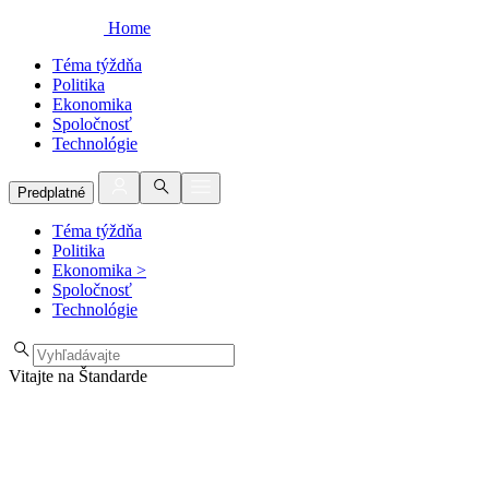
Home
Téma týždňa
Politika
Ekonomika
Spoločnosť
Technológie
Predplatné
Téma týždňa
Politika
Ekonomika
>
Spoločnosť
Technológie
Vitajte na Štandarde