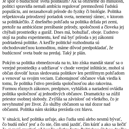
Je spor o budúcnosť sveta politikum? Ak sa obzrieme do minulosti,
politici spravidla nemali ambíciu regulovať premnoženú ľudskú
populáciu, ani nezasahovali prírode do fyziky či biológie. Politika
rešpektovala prirodzený poriadok sveta, nemenný rámec, v ktorom
sa politikárčilo. Z dnešného pohľadu sa politika držala pri zemi,
pretože na ambiciózne prerábanie prírody, spoločnosti a človeka jej
chýbali prostriedky a guráž. Dnes má, bohužiaľ, oboje. Ľudstvo
stojí na prahu experimentu, keď má byť príroda s jej zákonmi
podriadená politike. A keďže politické rozhodnutia sú
obchodovateľnou komoditou, máme dôvod predpokladať, že
budúcnosť sveta bude na predaj. Taký je plán.
Pokým sa politika obmedzovala na to, kto získa mandát starať sa o
verejné prostriedky a udržiavať v chode verejné inštitúcie, mohol si
občan dovoliť luxus sledovania politikov len periférnym pohľadom
a venovať sa svojim veciam. Ľahostajnosť občanov však viedla k
tomu, že politika ľstivo prerástla spoločnosťou ako rakovina.
Formou rôznych zákonov, predpisov, vyhlášok a nariadení ovládla
politika spoločnosť aj jednotlivých občanov. Dramaticky sa zúžil
priestor osobnej slobody. Zvýšila sa závislosť od všetkého, čo je
nevyhnutné pre život. Zo služby občanom sa stal dozor nad
občanmi. Politika nám skrátka prerástla cez hlavu.
V situácii, keď politika určuje, ako ľudia smú alebo nesmú bývať,
čo budú môcť jesť a čo nie, čím smú jazdiť, čím kúriť a ako sa liečiť