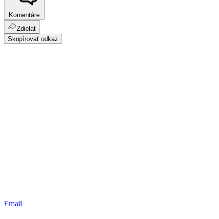
Komentáre
Zdielať
Skopírovať odkaz
Email