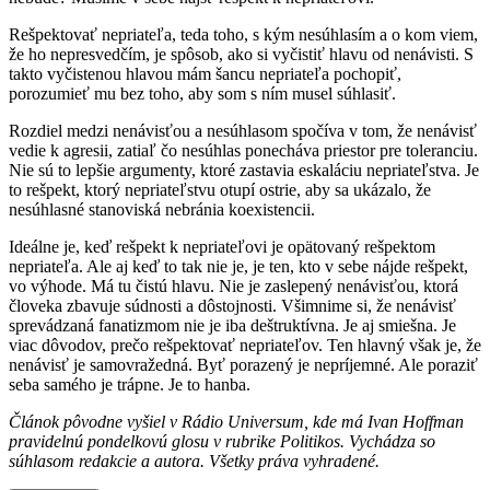
Rešpektovať nepriateľa, teda toho, s kým nesúhlasím a o kom viem,
že ho nepresvedčím, je spôsob, ako si vyčistiť hlavu od nenávisti. S
takto vyčistenou hlavou mám šancu nepriateľa pochopiť,
porozumieť mu bez toho, aby som s ním musel súhlasiť.
Rozdiel medzi nenávisťou a nesúhlasom spočíva v tom, že nenávisť
vedie k agresii, zatiaľ čo nesúhlas ponecháva priestor pre toleranciu.
Nie sú to lepšie argumenty, ktoré zastavia eskaláciu nepriateľstva. Je
to rešpekt, ktorý nepriateľstvu otupí ostrie, aby sa ukázalo, že
nesúhlasné stanoviská nebránia koexistencii.
Ideálne je, keď rešpekt k nepriateľovi je opätovaný rešpektom
nepriateľa. Ale aj keď to tak nie je, je ten, kto v sebe nájde rešpekt,
vo výhode. Má tu čistú hlavu. Nie je zaslepený nenávisťou, ktorá
človeka zbavuje súdnosti a dôstojnosti. Všimnime si, že nenávisť
sprevádzaná fanatizmom nie je iba deštruktívna. Je aj smiešna. Je
viac dôvodov, prečo rešpektovať nepriateľov. Ten hlavný však je, že
nenávisť je samovražedná. Byť porazený je nepríjemné. Ale poraziť
seba samého je trápne. Je to hanba.
Článok pôvodne vyšiel v Rádio Universum, kde má Ivan Hoffman
pravidelnú pondelkovú glosu v rubrike Politikos. Vychádza
so
súhlasom redakcie a autora. Všetky práva vyhradené.