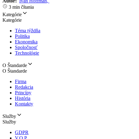
Autor:
Ivan Hoffman
,
3 min čítania
Kategórie
Kategórie
Téma týždňa
Politika
Ekonomika
Spoločnosť
Technológie
O Štandarde
O Štandarde
Firma
Redakcia
Princípy
História
Kontakty
Služby
Služby
GDPR
V.O.P