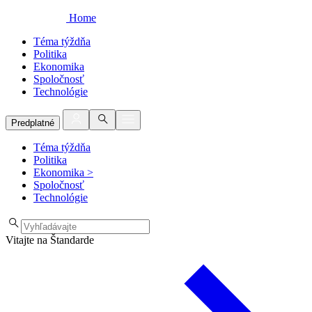
Home
Téma týždňa
Politika
Ekonomika
Spoločnosť
Technológie
Predplatné
Téma týždňa
Politika
Ekonomika
>
Spoločnosť
Technológie
Vitajte na Štandarde