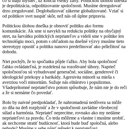
čo si majú myslieť, už končia všetky žarty. Politickou úlohou dneška
je depolitizácia, odpolitizovanie spoločnosti. Musíme deregulovať
drzo zregulované. Deglobalizovať zákerne globalizované. Vziať si
od politikov svet naspäť skôr, než nás oň úplne pripravia.
Politickou úlohou dneška je obnoviť politiku ako formu
komunikácie. Ak sme si navykli na redukciu politiky na obyčajný
stret, na šarvátku politických nepriateľov a videli sme v politike len
technológiu moci, potom s ohľadom na dnešné výzvy musíme tieto
stereotypy opustiť a politiku nanovo predefinovať ako príležitosť na
dohodu.
Niet pochýb, že to spočiatku pôjde ťažko. Aby bola spoločnosť
ľahko ovládateľná, je rozdelená na rozoštvané tábory. Naprieč
spoločnosťou sú vybudované generačné, sociálne, genderové či
ideologické priekopy a barikády. Agresivita minorít sa mieša s
averziou voči minoritám. Sužuje nás elitárstvo i populizmus.
Všadeprítomné nepriateľstvo potom spôsobuje, že nám nie je do reči
a že si nemáme čo povedať.
Bolo by naivné predpokladať, že nahromadená nedôvera sa môže
zo dňa na deň rozplynúť a že v spoločnosti zavládne všeobecný
súlad a harmónia. Nepriateľ neprecitne, rovnako ako my nedáme
nepriateľovi za pravdu. Čo teda môžeme a vlastne i musíme urobiť,
ak nechceme stratiť budúcnosť, ktorá bude buď spoločná, alebo
nebude? Musíme v sebe nájsť rešpekt k nepriateľovi.