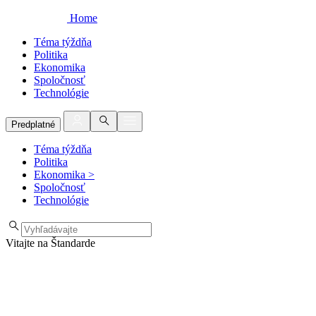
Home
Téma týždňa
Politika
Ekonomika
Spoločnosť
Technológie
Predplatné
Téma týždňa
Politika
Ekonomika
>
Spoločnosť
Technológie
Vitajte na Štandarde