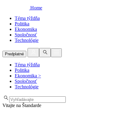
Home
Téma týždňa
Politika
Ekonomika
Spoločnosť
Technológie
Predplatné
Téma týždňa
Politika
Ekonomika
>
Spoločnosť
Technológie
Vitajte na Štandarde